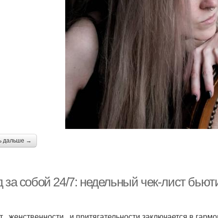
ь дальше →
 за собой 24/7: недельный чек-лист бьют
т женственности и притягательности заключается в гармо