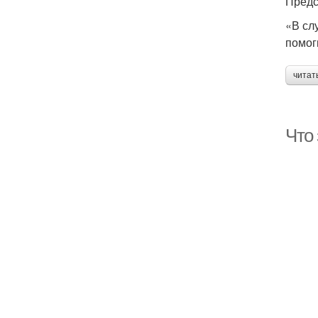
Предс
«В сл
помог
читат
Что 