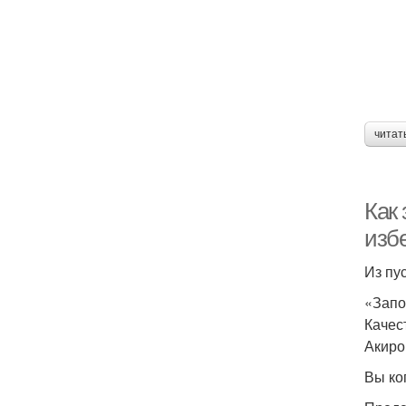
читат
Как 
изб
Из пу
«Запо
Качес
Акиро
Вы ко