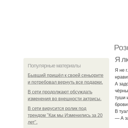
Роз
Я л
Популярные материалы
Я не 
Бывший пришёл к своей сеньорите
нрави
и потребовал вернуть все подарки.
А зад
чёрны
В сети продолжают обсуждать
туши 
изменения во внешности актрисы.
брови
В сети вирусится ролик под
В туа
трендом "Как мы Изменились за 20
— А з
лет".