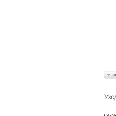
читат
Уход
Секре