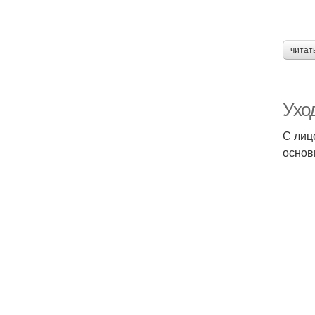
читат
Уход
С лиц
основ