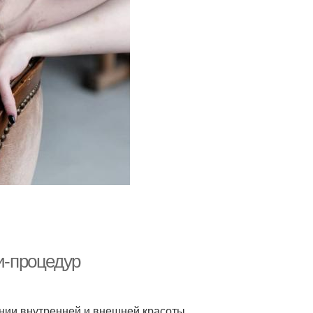
и-процедур
нии внутренней и внешней красоты.