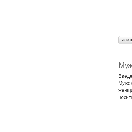
читат
Муж
Введ
Мужск
женщи
носит