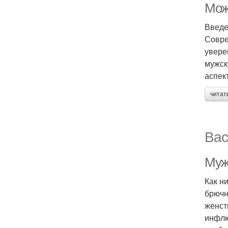
Мож
Введ
Совре
увере
мужск
аспек
читат
Вас
Муж
Как н
брючн
женст
инфлю