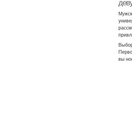
дев
Мужск
униве
рассм
привл
Выбор
Перво
вы но