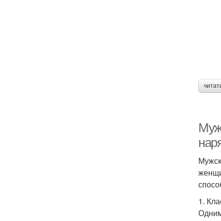
читат
Муж
нар
Мужск
женщи
спосо
1. Кл
Одним