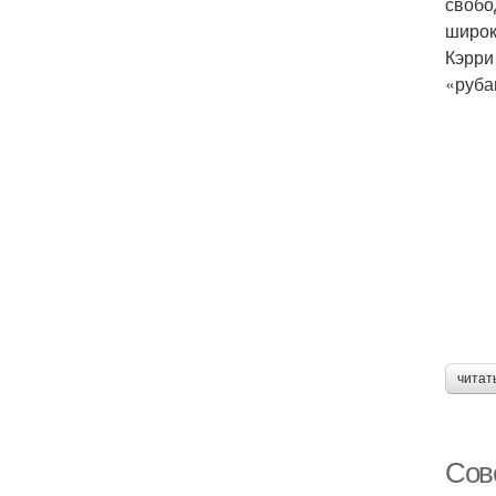
свобо
широк
Кэрри
«руба
читат
Сов