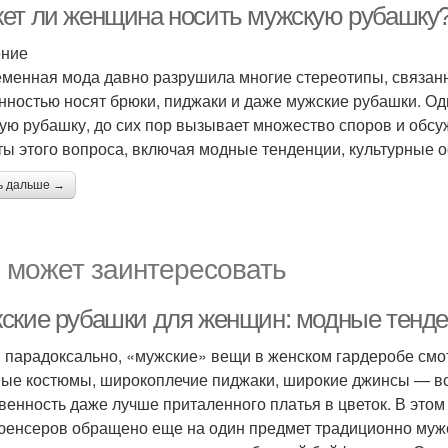
ет ли женщина носить мужскую рубашку
ение
менная мода давно разрушила многие стереотипы, связан
нностью носят брюки, пиджаки и даже мужские рубашки. Од
ую рубашку, до сих пор вызывает множество споров и обсу
ты этого вопроса, включая модные тенденции, культурные 
ь дальше →
 может заинтересовать
ские рубашки для женщин: модные тенде
и парадоксально, «мужские» вещи в женском гардеробе см
ые костюмы, широкоплечие пиджаки, широкие джинсы — все
венность даже лучше приталенного платья в цветок. В это
енсеров обращено еще на один предмет традиционно мужс