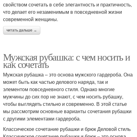
свойством сочетать в себе элегантность и практичность,
что делает его незаменимым в повседневной жизни
современной женщины.
читать дальше →
Мужская рубашка: с чем носить и
как сочетать
Мужская рубашка – это основа мужского гардероба. Она
может быть как частью делового наряда, так и
элементом повседневного стиля. Однако многие
мужчины до сих пор не знают, с чем носить рубашку,
чтобы выглядеть стильно и современно. В этой статье
мы рассмотрим основные варианты сочетания рубашки
с другими элементами гардероба.
Классическое сочетание рубашки и брюк Деловой стиль
Классическое сочетание рубашки и брюк – это основа