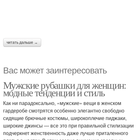
читать дальше →
Вас может заинтересовать
Мужские рубашки для женщин:
модные тенденции и стиль
Как ни парадоксально, «мужские» вещи в женском
гардеробе смотрятся особенно элегантно свободно
сидящие брючные костюмы, широкоплечие пиджаки,
широкие джинсы — все это при правильной стилизации
подчеркнет женственность даже лучше приталенного