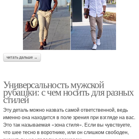
читать дальше →
Универсальность мужской
рубашки: с чем носить для разных
стилей
Эту деталь можно назвать самой ответственной, ведь
именно она находится в поле зрения при взгляде на вас.
Это так называемая «зона стиля». Если вы чувствуете,
что шее тесно в воротнике, или он слишком свободен,