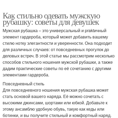
Как стильно одевать мужскую
рубашку: советы для девушек
Мужская рубашка – это универсальный и praktичный
элемент гардероба, который может добавить вашему
стилю нотку элегантности и уверенности. Она подходит
для различных случаев: от повседневных прогулок до
деловых встреч. В этой статье мы рассмотрим несколько
способов стильного ношения мужской рубашки, а также
дадим практические советы по её сочетанию с другими
элементами гардероба.
Повседневный стиль
Для повседневного ношения мужская рубашка может
стать основой вашего наряда. Её можно сочетать с
высокими джинсами, шортами или юбкой. Добавьте к
этому ансамблю удобную обувь, такую как кеды или
ботинки, и вы получите стильный и комфортный наряд.