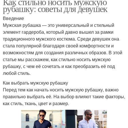
Как стильно носить мужскую
рубашку: советы для девушек
Введение
Мужская рубашка — это универсальный и стильный
элемент гардероба, который давно вышел за рамки
традиционного мужского костюма. Среди девушек она
стала популярной благодаря своей комфортности и
возможностям для создания различных образов. В этой
статье мы расскажем, как стильно носить мужскую
рубашку, с чем её сочетать и как преобразить её под
любой стиль.
Как выбрать мужскую рубашку
Перед тем как начать носить мужскую рубашку, важно
правильно выбрать её. На выбор влияют такие факторы,
как стиль, ткань, цвет и размер.