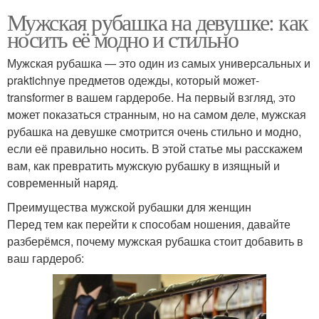
Мужская рубашка на девушке: как
носить её модно и стильно
Мужская рубашка — это один из самых универсальных и
praktichnye предметов одежды, который может-
transformer в вашем гардеробе. На первый взгляд, это
может показаться странным, но на самом деле, мужская
рубашка на девушке смотрится очень стильно и модно,
если её правильно носить. В этой статье мы расскажем
вам, как превратить мужскую рубашку в изящный и
современный наряд.
Преимущества мужской рубашки для женщин
Перед тем как перейти к способам ношения, давайте
разберёмся, почему мужская рубашка стоит добавить в
ваш гардероб: