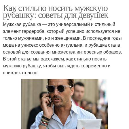
Как стильно носить мужскую
рубашку: советы для девушек
Мужская рубашка — это универсальный и стильный
элемент гардероба, который успешно используется не
только мужчинами, но и женщинами. В последние годы
мода на унисекс особенно актуальна, и рубашка стала
основой для создания множества интересных образов.
В этой статье мы расскажем, как стильно носить
мужскую рубашку, чтобы выглядеть современно и
привлекательно.