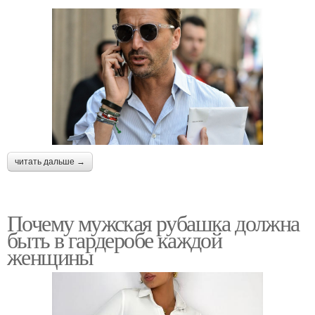
читать дальше →
Почему мужская рубашка должна
быть в гардеробе каждой
женщины