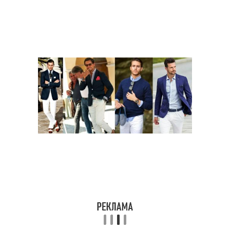
Рубашка с нижним
Рубашки на девушке
бельем