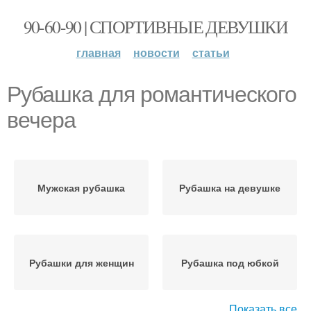
90-60-90 | СПОРТИВНЫЕ ДЕВУШКИ
главная
новости
статьи
Рубашка для романтического
вечера
Мужская рубашка
Рубашка на девушке
Рубашки для женщин
Рубашка под юбкой
Показать все