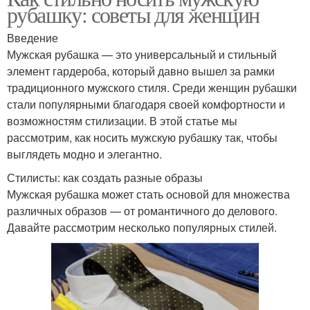
рубашку: советы для женщин
Введение
Мужская рубашка — это универсальный и стильный
элемент гардероба, который давно вышел за рамки
традиционного мужского стиля. Среди женщин рубашки
стали популярными благодаря своей комфортности и
возможностям стилизации. В этой статье мы
рассмотрим, как носить мужскую рубашку так, чтобы
выглядеть модно и элегантно.
Стилисты: как создать разные образы
Мужская рубашка может стать основой для множества
различных образов — от романтичного до делового.
Давайте рассмотрим несколько популярных стилей.