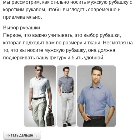
мы рассмотрим, как стильно носить мужскую рубашку с
коротким рукавом, чтобы выглядеть современно и
привлекательно.
Выбор рубашки
Первое, что важно учитывать, это выбор рубашки,
которая подходит вам по размеру и ткани. Несмотря на
то, что вы носите мужскую рубашку, она должна
подчеркивать вашу фигуру и быть удобной.
читать дальше →