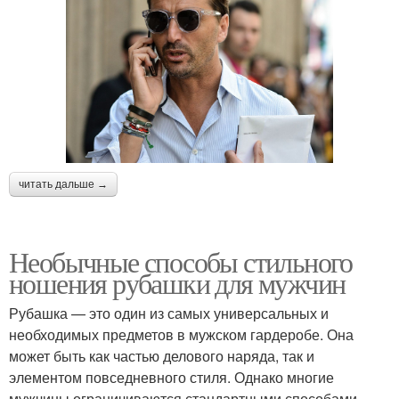
читать дальше →
Необычные способы стильного
ношения рубашки для мужчин
Рубашка — это один из самых универсальных и
необходимых предметов в мужском гардеробе. Она
может быть как частью делового наряда, так и
элементом повседневного стиля. Однако многие
мужчины ограничиваются стандартными способами