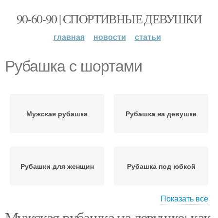
90-60-90 | СПОРТИВНЫЕ ДЕВУШКИ
главная
новости
статьи
Рубашка с шортами
Мужская рубашка
Рубашка на девушке
Рубашки для женщин
Рубашка под юбкой
Показать все
Мужская рубашка на девушке: как
Рубашка в деловом