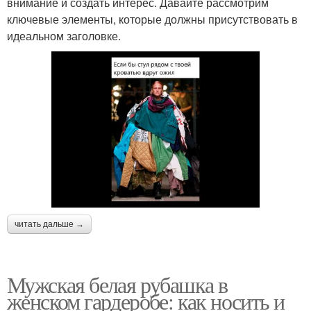
внимание и создать интерес. Давайте рассмотрим
ключевые элементы, которые должны присутствовать в
идеальном заголовке.
читать дальше →
Мужская белая рубашка в
женском гардеробе: как носить и