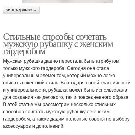
читать дальше →
Стильные способы сочетать
мужскую рубашку с женским
гардеробом
Мужская рубашка давно перестала быть атрибутом
только мужского гардероба. Сегодня она стала
универсальным элементом, который можно легко
вписать в женский стиль. Благодаря своей классичности
и универсальности, рубашка может быть использована
для создания как делового, так и повседневного образа.
В этой статье мы рассмотрим несколько стильных
способов сочетать мужскую рубашку с женским
гардеробом, а также дадим полезные советы по выбору
аксессуаров и дополнений.