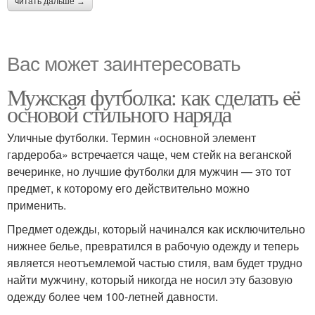
читать дальше →
Вас может заинтересовать
Мужская футболка: как сделать её
основой стильного наряда
Уличные футболки. Термин «основной элемент
гардероба» встречается чаще, чем стейк на веганской
вечеринке, но лучшие футболки для мужчин — это тот
предмет, к которому его действительно можно
применить.
Предмет одежды, который начинался как исключительно
нижнее белье, превратился в рабочую одежду и теперь
является неотъемлемой частью стиля, вам будет трудно
найти мужчину, который никогда не носил эту базовую
одежду более чем 100-летней давности.