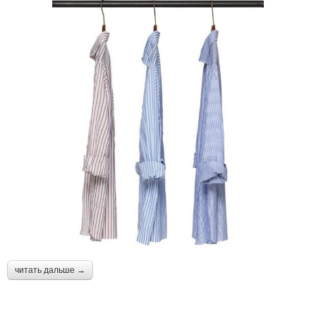
читать дальше →