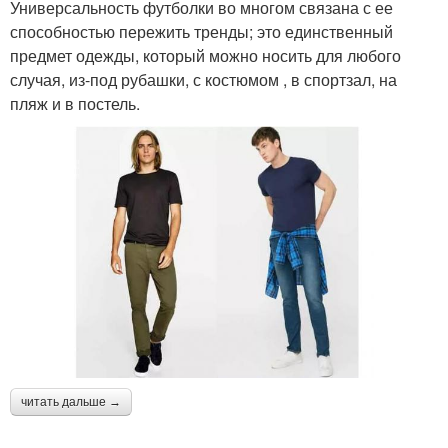
Универсальность футболки во многом связана с ее
способностью пережить тренды; это единственный
предмет одежды, который можно носить для любого
случая, из-под рубашки, с костюмом , в спортзал, на
пляж и в постель.
читать дальше →