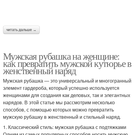
Рубашка на работу
Рубашка под галстук
читать дальше →
Мужская рубашка на женщине:
Рубашка с джинсами
Белая рубашка
как превратить мужской кутюрье в
женственный наряд
Мужская рубашка — это универсальный и многогранный
Рубашка в
элемент гардероба, который успешно используется
Рубашка с костюмом
повседневной жизни
женщинами для создания как деловых, так и элегантных
нарядов. В этой статье мы рассмотрим несколько
способов, с помощью которых можно превратить
Рубашка в
мужскую рубашку в женственный и стильный наряд.
Рубашка в спортивном
неформальной
стиле
1. Классический стиль: мужская рубашка с подтяжками
обстановке
Одним из самых популярных способов носить мужскую