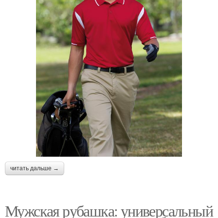
читать дальше →
Мужская рубашка: универсальный