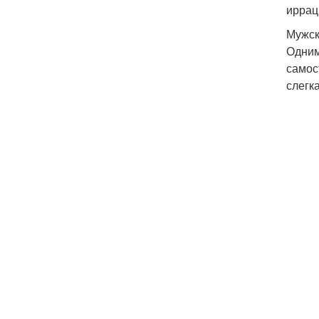
иррац
Мужск
Одним
самос
слегк