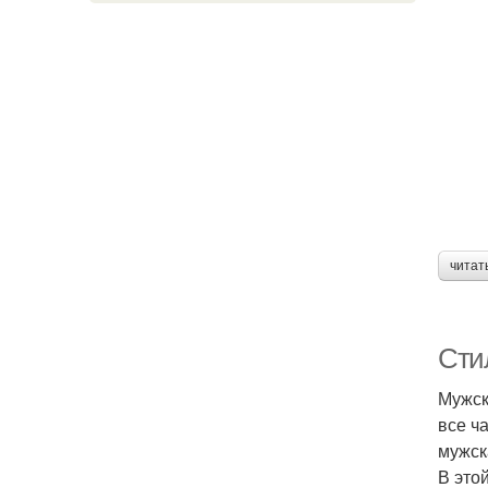
читат
Сти
Мужск
все ч
мужск
В это