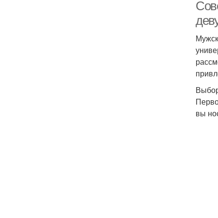
Сов
дев
Мужск
униве
рассм
привл
Выбор
Перво
вы но