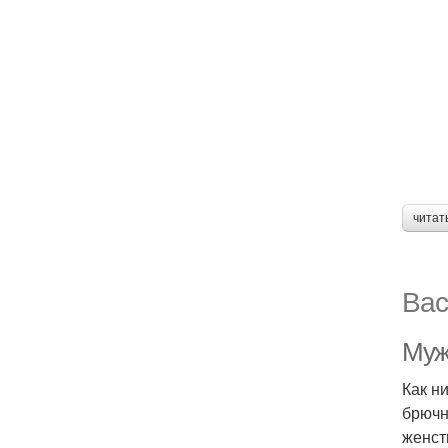
читат
Вас
Муж
Как н
брючн
женст