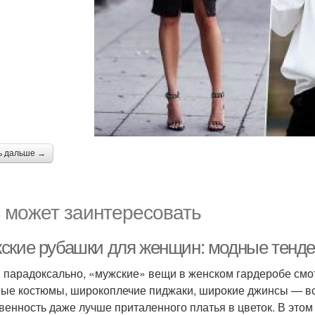
ь дальше →
 может заинтересовать
ские рубашки для женщин: модные тенде
и парадоксально, «мужские» вещи в женском гардеробе см
ые костюмы, широкоплечие пиджаки, широкие джинсы — все
венность даже лучше приталенного платья в цветок. В это