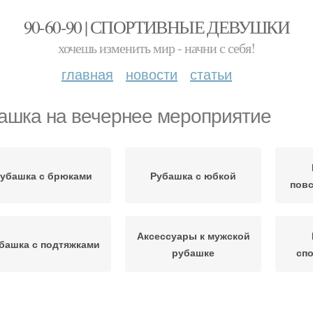
90-60-90 | СПОРТИВНЫЕ ДЕВУШКИ
хочешь изменить мир - начни с себя!
главная
новости
статьи
ашка на вечернее мероприятие
убашка с брюками
Рубашка с юбкой
повс
Аксессуары к мужской
башка с подтяжками
рубашке
спо
Рубашка в
башка в зависимости
Руба