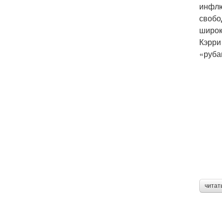
инфлю
свобо
широк
Кэрри
«руба
читат