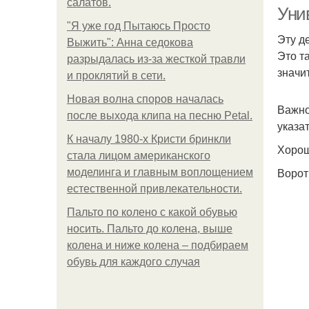
салатов.
Уни
"Я уже год Пытаюсь Просто
Эту д
Выжить": Анна седокова
Это т
разрыдалась из-за жесткой травли
значи
и проклятий в сети.
Новая волна споров началась
Важно
после выхода клипа на песню Petal.
указа
К началу 1980-х Кристи бринкли
Хорош
стала лицом американского
Ворот
моделинга и главным воплощением
естественной привлекательности.
Пальто по колено с какой обувью
носить. Пальто до колена, выше
колена и ниже колена – подбираем
обувь для каждого случая