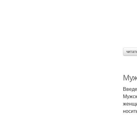
читат
Муж
Введ
Мужск
женщи
носит