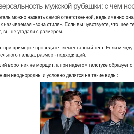
неформальной
версальность мужской рубашки: с чем но
обстановке
еталь можно назвать самой ответственной, ведь именно она 
ак называемая «зона стиля». Если вы чувствуете, что шее т
Рубашка в женском
Белая рубашка
Руба
т, вы не угадали с размером.
гардеробе
: при примерке проведите элементарный тест. Если между 
тельного пальца, размер - подходящий.
ий воротник не морщит, а при надетом галстуке образует с 
ники неоднородны и условно делятся на такие виды: