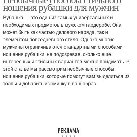
Рубашка с узорами
ношения рубашки для мужчин
рукавами
Рубашка — это один из самых универсальных и
необходимых предметов в мужском гардеробе. Она
может быть как частью делового наряда, так и
Рубашка с карманом
Удлиненная рубашка
элементом повседневного стиля. Однако многие
мужчины ограничиваются стандартными способами
ношения рубашки, не подозревая, сколько еще
интересных и стильных вариантов можно придумать. В
Черная рубашка
Белая рубашка
этой статье мы рассмотрим необычные способы
ношения рубашки, которые помогут вам выделиться из
толпы и добавить изюминку в ваш образ.
Рубашка в клетку