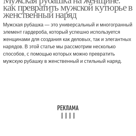
Рубашка с шортами
как превратить мужской кутюрье в
бюстгальтера
женственный наряд
Мужская рубашка — это универсальный и многогранный
элемент гардероба, который успешно используется
Рубашка с кардиганом
Рубашка для женщины
женщинами для создания как деловых, так и элегантных
нарядов. В этой статье мы рассмотрим несколько
способов, с помощью которых можно превратить
Рубашка в
мужскую рубашку в женственный и стильный наряд.
официальной
Мужские рубашки
обстановке
Рубашка на работу
Рубашка под галстук