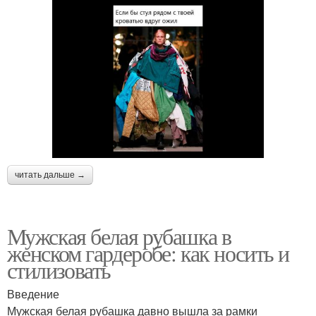
читать дальше →
Мужская белая рубашка в
женском гардеробе: как носить и
стилизовать
Введение
Мужская белая рубашка давно вышла за рамки