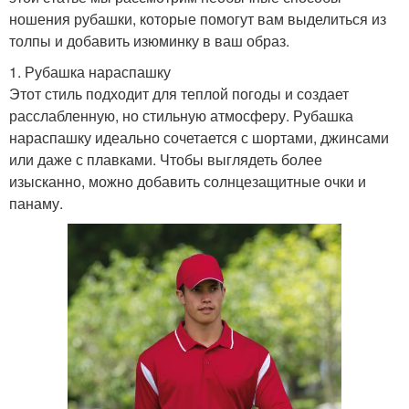
ношения рубашки, которые помогут вам выделиться из
толпы и добавить изюминку в ваш образ.
1. Рубашка нараспашку
Этот стиль подходит для теплой погоды и создает
расслабленную, но стильную атмосферу. Рубашка
нараспашку идеально сочетается с шортами, джинсами
или даже с плавками. Чтобы выглядеть более
изысканно, можно добавить солнцезащитные очки и
панаму.