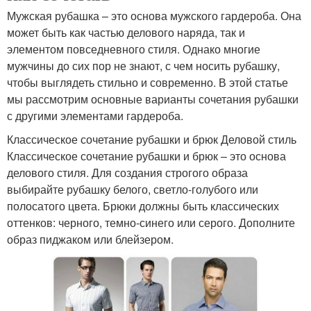
Мужская рубашка – это основа мужского гардероба. Она
может быть как частью делового наряда, так и
элементом повседневного стиля. Однако многие
мужчины до сих пор не знают, с чем носить рубашку,
чтобы выглядеть стильно и современно. В этой статье
мы рассмотрим основные варианты сочетания рубашки
с другими элементами гардероба.
Классическое сочетание рубашки и брюк Деловой стиль
Классическое сочетание рубашки и брюк – это основа
делового стиля. Для создания строгого образа
выбирайте рубашку белого, светло-голубого или
полосатого цвета. Брюки должны быть классических
оттенков: черного, темно-синего или серого. Дополните
образ пиджаком или блейзером.