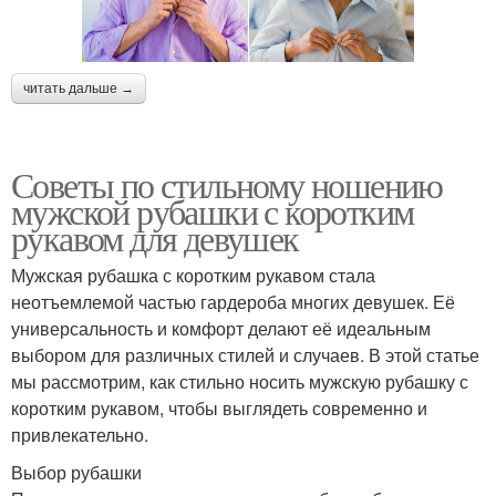
читать дальше →
Советы по стильному ношению
мужской рубашки с коротким
рукавом для девушек
Мужская рубашка с коротким рукавом стала
неотъемлемой частью гардероба многих девушек. Её
универсальность и комфорт делают её идеальным
выбором для различных стилей и случаев. В этой статье
мы рассмотрим, как стильно носить мужскую рубашку с
коротким рукавом, чтобы выглядеть современно и
привлекательно.
Выбор рубашки