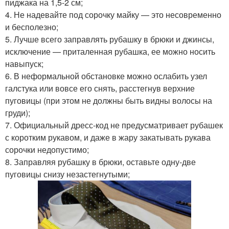
пиджака на 1,5-2 см;
4. Не надевайте под сорочку майку — это несовременно
и бесполезно;
5. Лучше всего заправлять рубашку в брюки и джинсы,
исключение — приталенная рубашка, ее можно носить
навыпуск;
6. В неформальной обстановке можно ослабить узел
галстука или вовсе его снять, расстегнув верхние
пуговицы (при этом не должны быть видны волосы на
груди);
7. Официальный дресс-код не предусматривает рубашек
с коротким рукавом, и даже в жару закатывать рукава
сорочки недопустимо;
8. Заправляя рубашку в брюки, оставьте одну-две
пуговицы снизу незастегнутыми;