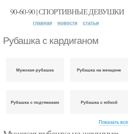
90-60-90 | СПОРТИВНЫЕ ДЕВУШКИ
главная
новости
статьи
Рубашка с кардиганом
Мужская рубашка
Рубашка на женщине
Рубашка с подтяжками
Рубашка с юбкой
Показать все
Мужская рубашка на женщине:
Рубашка без