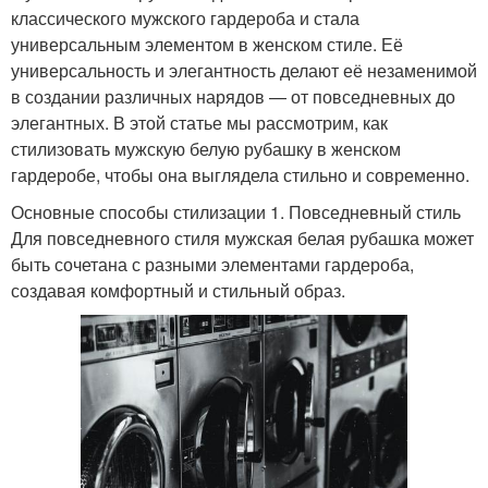
классического мужского гардероба и стала
универсальным элементом в женском стиле. Её
универсальность и элегантность делают её незаменимой
в создании различных нарядов — от повседневных до
элегантных. В этой статье мы рассмотрим, как
стилизовать мужскую белую рубашку в женском
гардеробе, чтобы она выглядела стильно и современно.
Основные способы стилизации 1. Повседневный стиль
Для повседневного стиля мужская белая рубашка может
быть сочетана с разными элементами гардероба,
создавая комфортный и стильный образ.