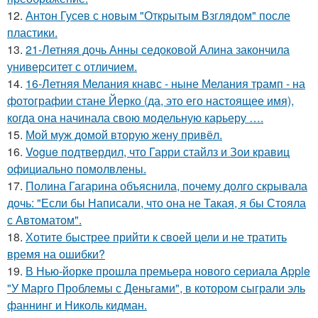
12.
Антон Гусев с новым "Открытым Взглядом" после
пластики.
13.
21-Летняя дочь Анны седоковой Алина закончила
университет с отличием.
14.
16-Летняя Мелания кнавс - ныне Мелания трамп - на
фотографии стане Йерко (да, это его настоящее имя),
когда она начинала свою модельную карьеру ….
15.
Мой муж домой вторую жену привёл.
16.
Vogue подтвердил, что Гарри стайлз и Зои кравиц
официально помолвлены.
17.
Полина Гагарина объяснила, почему долго скрывала
дочь: "Если бы Написали, что она не Такая, я бы Стояла
с Автоматом".
18.
Хотите быстрее прийти к своей цели и не тратить
время на ошибки?
19.
В Нью-йорке прошла премьера нового сериала Apple
"У Марго Проблемы с Деньгами", в котором сыграли эль
фаннинг и Николь кидман.