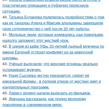
пластических операциях и публично прояснила
ситуацию.
40.
Татьяна Буланова поделилась подробностями о том,
как ее танцоры Алена и Максим алалыкины завершили
свое сотрудничество с ней после 20 лет работы.
41.
Молодые люди, которые издевались над пожилыми,
надолго запомнят этот жесткий урок.
42.
В одном из кафе Уфы 33-летний пьяный мужчина по
имени Евгений устроил конфликт из-за невкусной
шаурмы.
43.
Учёные выяснили, что женские ягодицы реально
успокаивают мужчин.
44.
Надя Сысоева честно признается: секрет её
идеальной формы - в полном отказе от жестких диет и
изнурительных программ.
45.
Ларису долину начали вырезать из фильмов.
46.
Девушка рассказала, как трудно молодому
поколению в современном мире.