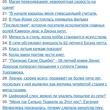
20.
Магия переодевания: невероятная скорость на
сцене!
21.
"В начале карьеры меня сумасшедшей считали.
22.
В Нью-йорке состоялась премьера фильма
"Последствия", которую посетили исполнители главных
ролей Кэмерон диас и Джона хилл.
23.
Меткость и стиль: когда хобби становится искусством.
24.
В сети обсуждают внешность 62-летнего Брэда питта.
25.
Класс дутым качкам показал!
26.
Когда закон против чести идет.
27.
"Признаю Свою Ошибку" - 38-летний комик Денис
Дорохов попросил прощения у супруги Гарика
Харламова.
28.
Лерчек, скорее всего, проживёт не более пяти лет,
поскольку у неё выявлен рак желудка четвёртой стадии с
метастазами.
29.
Цифровой след: можно ли удалить прошлое из сети?
30.
"Меня так Сильно Травили за Этот нос": Евгения
Медведева призналась, почему сделала ринопластику.