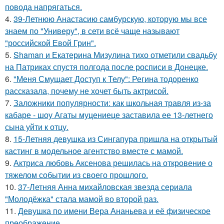
повода напрягаться.
4.
39-Летнюю Анастасию самбурскую, которую мы все
знаем по "Универу", в сети всё чаще называют
"российской Евой Грин".
5.
Shaman и Екатерина Мизулина тихо отметили свадьбу
на Патриках спустя полгода после росписи в Донецке.
6.
"Меня Смущает Доступ к Телу": Регина тодоренко
рассказала, почему не хочет быть актрисой.
7.
Заложники популярности: как школьная травля из-за
кабаре - шоу Агаты муцениеце заставила ее 13-летнего
сына уйти к отцу.
8.
15-Летняя девушка из Сингапура пришла на открытый
кастинг в модельное агентство вместе с мамой.
9.
Актриса любовь Аксенова решилась на откровение о
тяжелом событии из своего прошлого.
10.
37-Летняя Анна михайловская звезда сериала
"Молодёжка" стала мамой во второй раз.
11.
Девушка по имени Вера Ананьева и её физическое
преображение.