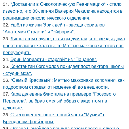
31.
"Доставили в Онкологическую Реанимацию" - стало
известно, что 33-летняя Валерия Чекалина находится в
реанимации онкологического отделения.
32.
Ушёл из жизни Эрик дейн - звезда сериалов
"Анатомия Страсти" и "эйфория".
33.
Лишь в том случае, если вы думали, что звезды дома
носят шелковые халаты, то Мэттью макконахи готов вас
переубедить.
34.
Эрин Мориарти - старлайт из "Пацанов".
35.
Константин богомолов покидает пост ректора школы
- студии мхат.
36.
"Самый Красивый": Мэттью макконахи вспомнил, как
подростком страдал от изменений во внешности.
37.
Кара делевинь блистала на премьере "Грозового
Перевала", выбрав смелый образ с акцентом на
декольте.
38.
Стал известен сюжет новой части "Мумии" с
Бренданом фрейзером.
39.
Оксана Самойлова решила разом пресечь слухи о