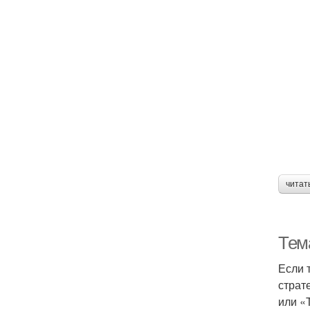
читат
Тем
Если 
страт
или «