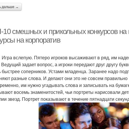
ь дальше →
-10 смешных и прикольных конкурсов на 
курсы на корпоратив
вслепую. Пятеро игроков высаживают в ряд, им надеваю
. Ведущий задает вопрос, а игроки передают друг другу бук
ь быстрее соперников. Устами младенца. Заранее надо подг
няют разные слова. И делают они это не совсем правильно
ременно, им нужно угадывать слова и записывать на бумаг
ывают восемь знаменитостей, чьи портреты нарисовали де
ии звезд. Портрет показывают в течение пятнадцати секунд