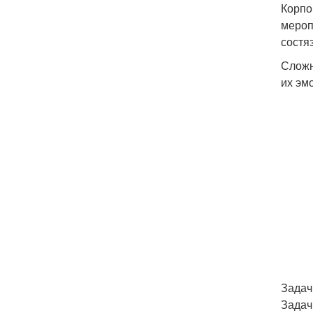
Корпо
мероп
состя
Сложн
их эм
Задач
Задач