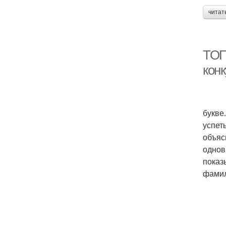
читат
ТОП
кон
Игра 
букве
успет
объяс
однов
показ
фамил