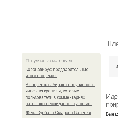
Шля
Популярные материалы
И
Коронавирус: предварительные
итоги пандемии
В соцсетях набирают популярность
чипсы из крапивы, которые
Иде
пользователи в комментариях
при
называют неожиданно вкусными.
Жена Курбана Омарова Валерия
Выезд