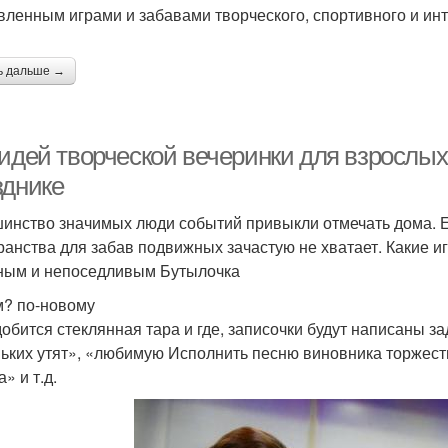
вленным играми и забавами творческого, спортивного и инт
ь дальше →
 идей творческой вечеринки для взрослы
зднике
инство значимых люди событий привыкли отмечать дома. Е
ранства для забав подвижных зачастую не хватает. Какие и
ным и непоседливым Бутылочка
м? по-новому
обится стеклянная тара и где, записочки будут написаны за
ьких утят», «любимую Исполнить песню виновника торжест
» и т.д.