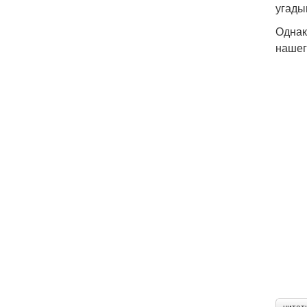
угады
Однак
нашег