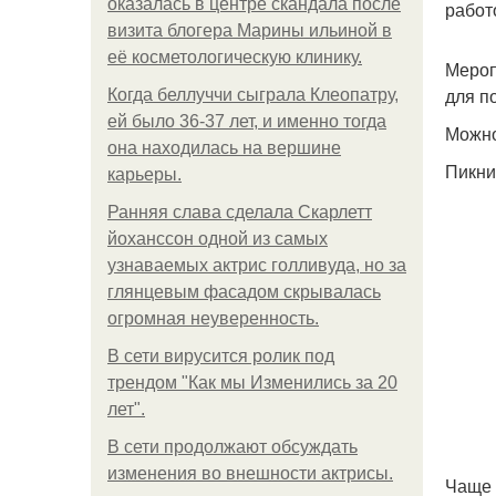
оказалась в центре скандала после
работ
визита блогера Марины ильиной в
её косметологическую клинику.
Мероп
для п
Когда беллуччи сыграла Клеопатру,
ей было 36-37 лет, и именно тогда
Можно
она находилась на вершине
Пикни
карьеры.
Ранняя слава сделала Скарлетт
йоханссон одной из самых
узнаваемых актрис голливуда, но за
глянцевым фасадом скрывалась
огромная неуверенность.
В сети вирусится ролик под
трендом "Как мы Изменились за 20
лет".
В сети продолжают обсуждать
изменения во внешности актрисы.
Чаще 