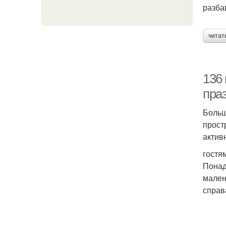
разба
читат
136
пра
Больш
прост
актив
гостя
Понад
мален
справа