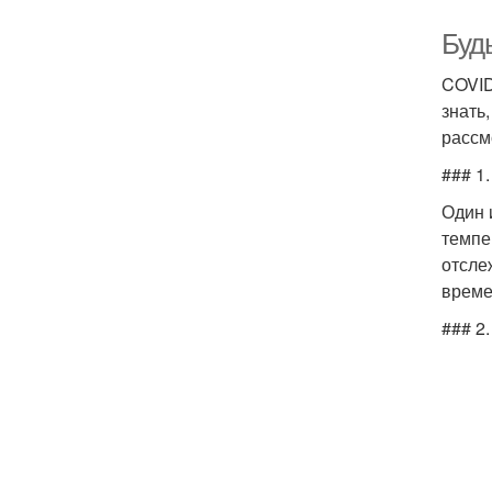
Будь
COVID
знать
рассм
### 1
Один 
темпе
отсле
време
### 2.