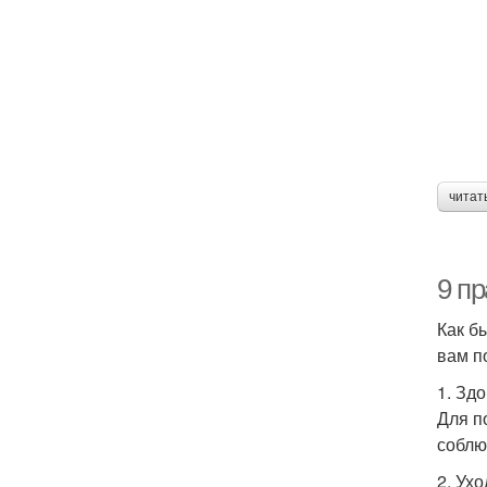
читат
9 п
Как б
вам п
1. Зд
Для п
соблю
2. Ухо