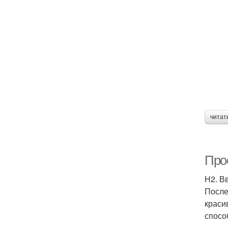
читат
Прос
H2. В
После
краси
спосо