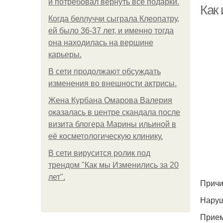
и потребовал вернуть все подарки.
Как
Когда беллуччи сыграла Клеопатру,
ей было 36-37 лет, и именно тогда
она находилась на вершине
карьеры.
В сети продолжают обсуждать
изменения во внешности актрисы.
Жена Курбана Омарова Валерия
оказалась в центре скандала после
визита блогера Марины ильиной в
её косметологическую клинику.
В сети вирусится ролик под
трендом "Как мы Изменились за 20
лет".
Причи
Наруш
Прием