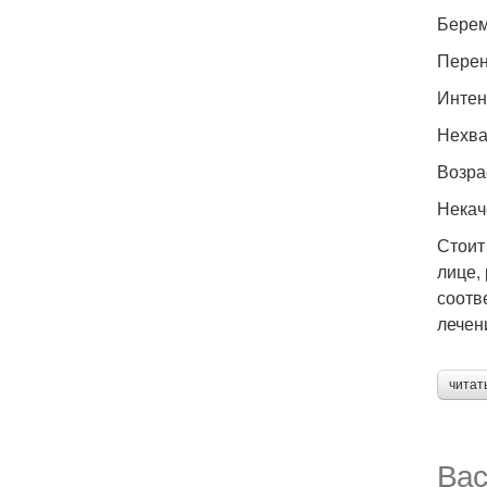
Берем
Перен
Интен
Нехва
Возра
Некач
Стоит
лице,
соотв
лечен
читат
Вас