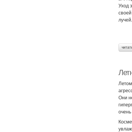
Уход 
своей
лучей
читат
Лет
Летом
агрес
Они н
гипер
очень
Косме
увлаж