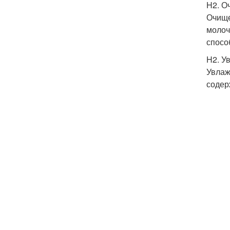
H2. О
Очище
молоч
спосо
H2. У
Увлаж
содер