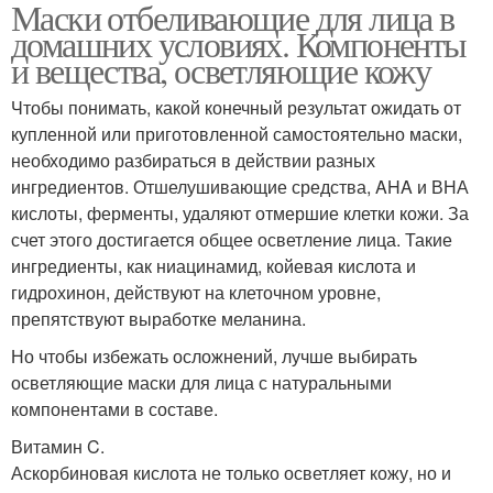
Маски отбеливающие для лица в
домашних условиях. Компоненты
Маски для жирных
и вещества, осветляющие кожу
Домашние маски
волос
Чтобы понимать, какой конечный результат ожидать от
купленной или приготовленной самостоятельно маски,
необходимо разбираться в действии разных
ингредиентов. Отшелушивающие средства, AHA и ВНА
Маски для густоты
Маски для укрепления
кислоты, ферменты, удаляют отмершие клетки кожи. За
счет этого достигается общее осветление лица. Такие
ингредиенты, как ниацинамид, койевая кислота и
гидрохинон, действуют на клеточном уровне,
Маски для стимуляции
Маски для увеличения
препятствуют выработке меланина.
Но чтобы избежать осложнений, лучше выбирать
осветляющие маски для лица с натуральными
компонентами в составе.
Маска для жирных
Эффективная маска
волос/мега
Витамин C.
Аскорбиновая кислота не только осветляет кожу, но и