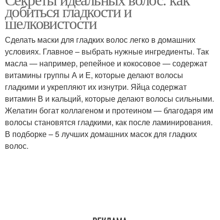
Маски для волос
Маска для лица
добиться гладкости и
шелковистости
Сделать маски для гладких волос легко в домашних
условиях. Главное – выбрать нужные ингредиенты. Так
Маски для лица
Антивозрастная маска
масла — например, репейное и кокосовое — содержат
витамины группы А и Е, которые делают волосы
гладкими и укрепляют их изнутри. Яйца содержат
витамин В и кальций, которые делают волосы сильными.
Маска для густоты
Народные маски
Желатин богат коллагеном и протеином — благодаря им
волосы становятся гладкими, как после ламинирования.
В подборке – 5 лучших домашних масок для гладких
волос.
Маски для блестящих
Маска для жирного
волос
лица
Маски для жирной кожи
Маски от чёрных