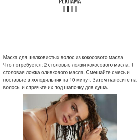
Кефирная маска
Маска из картофеля
Маска с
Маска для шелковистых волос из кокосового масла
лекарственными
Овсяная маска
Что потребуется: 2 столовые ложки кокосового масла, 1
травами
столовая ложка оливкового масла. Смешайте смесь и
поставьте в холодильник на 10 минут. Затем нанесите на
волосы и спрячьте их под шапочку для душа.
Маска с алоэ
Маска на основе
Маска для волос
Эффективные маски