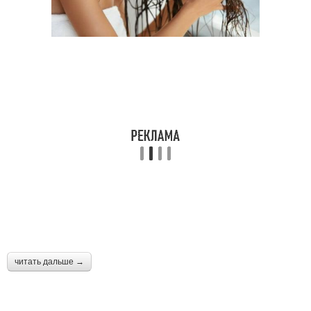
Маска из авокадо
Маска из творога
Дрожжевая маска
Маска из алоэ
Маска из смеси
Маски для сухих волос
читать дальше →
Профессиональные
Маска для роста
маски