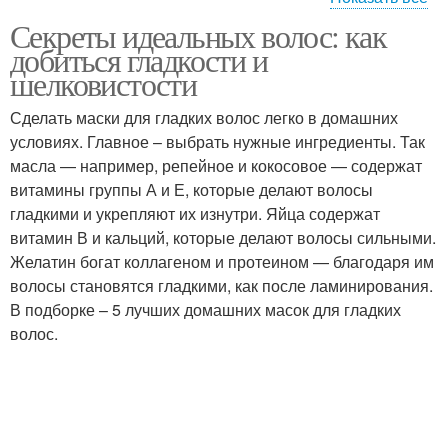
Секреты идеальных волос: как
Желатиновая маска
Маска для гладкости
добиться гладкости и
шелковистости
Сделать маски для гладких волос легко в домашних
условиях. Главное – выбрать нужные ингредиенты. Так
Шелковистые волосы
Маски для волос
масла — например, репейное и кокосовое — содержат
витамины группы А и Е, которые делают волосы
гладкими и укрепляют их изнутри. Яйца содержат
витамин В и кальций, которые делают волосы сильными.
Маски для блестящих
Народные маски
Желатин богат коллагеном и протеином — благодаря им
волос
волосы становятся гладкими, как после ламинирования.
В подборке – 5 лучших домашних масок для гладких
волос.