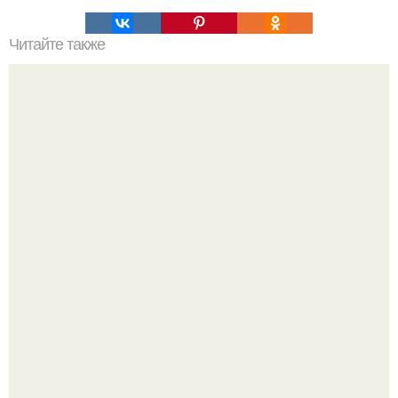
Читайте также
Правильное питание. Меню на неделю.
В этой истории не было подпольного кабинета и