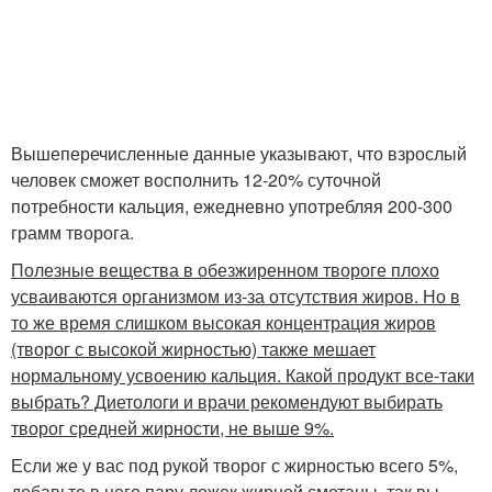
Вышеперечисленные данные указывают, что взрослый
человек сможет восполнить 12-20% суточной
потребности кальция, ежедневно употребляя 200-300
грамм творога.
Полезные вещества в обезжиренном твороге плохо
усваиваются организмом из-за отсутствия жиров. Но в
то же время слишком высокая концентрация жиров
(творог с высокой жирностью) также мешает
нормальному усвоению кальция. Какой продукт все-таки
выбрать? Диетологи и врачи рекомендуют выбирать
творог средней жирности, не выше 9%.
Если же у вас под рукой творог с жирностью всего 5%,
добавьте в него пару ложек жирной сметаны, так вы