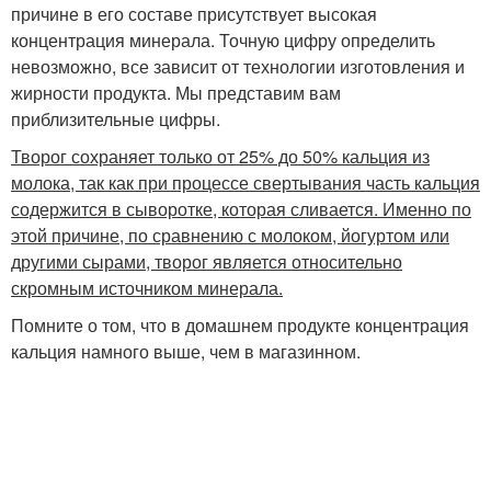
причине в его составе присутствует высокая
концентрация минерала. Точную цифру определить
невозможно, все зависит от технологии изготовления и
жирности продукта. Мы представим вам
приблизительные цифры.
Творог сохраняет только от 25% до 50% кальция из
молока, так как при процессе свертывания часть кальция
содержится в сыворотке, которая сливается. Именно по
этой причине, по сравнению с молоком, йогуртом или
другими сырами, творог является относительно
скромным источником минерала.
Помните о том, что в домашнем продукте концентрация
кальция намного выше, чем в магазинном.