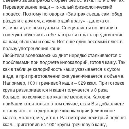
Переваривание пищи – тяжелый физиологический
процесс. Поэтому поговорка «Завтрак съешь сам, обед
раздели с другом, а ужин отдай врагу» - далека от
истины и уже неактуальна. Специалисты по питанию
советуют облегчить себе завтрак и отдать предпочтение
кашам, яблокам и сокам. Вот еще один весомый плюс в
пользу употребления каши.
Любители всевозможных диет нередко сталкиваются с
проблемами при подсчете килокалорий, готовя кашу. Так
как в таблице калорийность каши указывается в сухом
виде, а при приготовлении она увеличивается в объеме.
Например, 100 г гречневой каши – 329 ккал. При готовке
крупа разваривается и каши получается в 3 раза
больше, но количество ккал не меняется. Калории
прибавляются только в том случае, если Вы добавляете
в кашу что-то, содержащее килокалории (сливочное
масло, молоко, мёд и т.д.). Рассмотрим нехитрый подсчет
ккал. Приготовив из 100г крупы гречневую кашу,