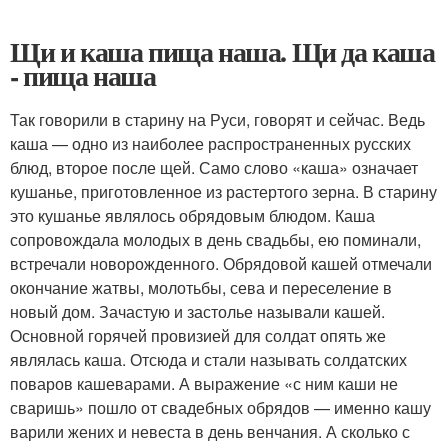
Щи и каша пища наша. Щи да каша
- пища наша
Так говорили в старину на Руси, говорят и сейчас. Ведь
каша — одно из наиболее распространенных русских
блюд, второе после щей. Само слово «каша» означает
кушанье, приготовленное из растертого зерна. В старину
это кушанье являлось обрядовым блюдом. Каша
сопровождала молодых в день свадьбы, ею поминали,
встречали новорожденного. Обрядовой кашей отмечали
окончание жатвы, молотьбы, сева и переселение в
новый дом. Зачастую и застолье называли кашей.
Основной горячей провизией для солдат опять же
являлась каша. Отсюда и стали называть солдатских
поваров кашеварами. А выражение «с ним каши не
сваришь» пошло от свадебных обрядов — именно кашу
варили жених и невеста в день венчания. А сколько с