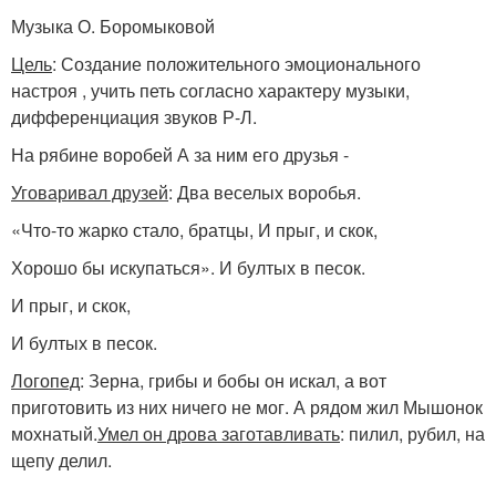
Музыка О. Боромыковой
Цель
: Создание положительного эмоционального
настроя , учить петь согласно характеру музыки,
дифференциация звуков Р-Л.
На рябине воробей А за ним его друзья -
Уговаривал друзей
: Два веселых воробья.
«Что-то жарко стало, братцы, И прыг, и скок,
Хорошо бы искупаться». И бултых в песок.
И прыг, и скок,
И бултых в песок.
Логопед
: Зерна, грибы и бобы он искал, а вот
приготовить из них ничего не мог. А рядом жил Мышонок
мохнатый.
Умел он дрова заготавливать
: пилил, рубил, на
щепу делил.