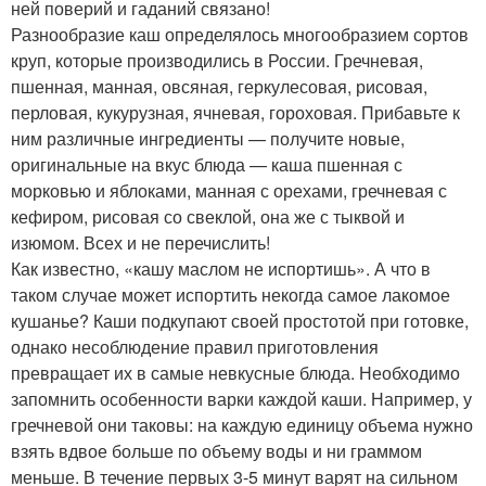
ней поверий и гаданий связано!
Разнообразие каш определялось многообразием сортов
круп, которые производились в России. Гречневая,
пшенная, манная, овсяная, геркулесовая, рисовая,
перловая, кукурузная, ячневая, гороховая. Прибавьте к
ним различные ингредиенты — получите новые,
оригинальные на вкус блюда — каша пшенная с
морковью и яблоками, манная с орехами, гречневая с
кефиром, рисовая со свеклой, она же с тыквой и
изюмом. Всех и не перечислить!
Как известно, «кашу маслом не испортишь». А что в
таком случае может испортить некогда самое лакомое
кушанье? Каши подкупают своей простотой при готовке,
однако несоблюдение правил приготовления
превращает их в самые невкусные блюда. Необходимо
запомнить особенности варки каждой каши. Например, у
гречневой они таковы: на каждую единицу объема нужно
взять вдвое больше по объему воды и ни граммом
меньше. В течение первых 3-5 минут варят на сильном