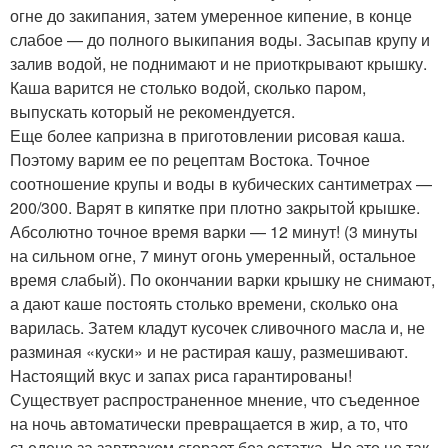
огне до закипания, затем умеренное кипение, в конце
слабое — до полного выкипания воды. Засыпав крупу и
залив водой, не поднимают и не приоткрывают крышку.
Каша варится не столько водой, сколько паром,
выпускать который не рекомендуется.
Еще более капризна в приготовлении рисовая каша.
Поэтому варим ее по рецептам Востока. Точное
соотношение крупы и воды в кубических сантиметрах —
200/300. Варят в кипятке при плотно закрытой крышке.
Абсолютно точное время варки — 12 минут! (3 минуты
на сильном огне, 7 минут огонь умеренный, остальное
время слабый). По окончании варки крышку не снимают,
а дают каше постоять столько времени, сколько она
варилась. Затем кладут кусочек сливочного масла и, не
разминая «куски» и не растирая кашу, размешивают.
Настоящий вкус и запах риса гарантированы!
Существует распространенное мнение, что съеденное
на ночь автоматически превращается в жир, а то, что
съедено за завтраком сгорает без остатка. Но это не так.