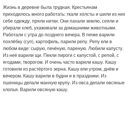
Жизнь в деревне была трудная. Крестьянам
приходилось много работать: ткали холсты и шили из них
себе одежду, пряли нитки. Они пахали землю, сеяли и
убирали хлеб, ухаживали за домашними животными.
Работали с утра до позднего вечера. В печке варили
похлёбку (суп), картофель, парили репу. Репу ели в
любом виде: сырую, печёную, пареную. Любили капусту.
Из неё варили щи. Пекли пироги с капустой, с репой, с
ягодами, творогом. И очень часто варили кашу. Кашу
готовили из растёртого зерна. Кашу ели утром, днём и
вечером. Кашу варили в будни и в праздники. Из
пшеницы делали манную крупу. Из овса делали овсяные
хлопья. Варили овсяную кашу.