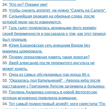
24.
"Кто он? Покажи уже!
25.
Чтобы снизить аппетит, не нужно "Сидеть на Салате".
26.
Сильнейшая реакция на обидные слова, после
которой люди часто извиняются.
27.
Галь гадот поделилась архивными фото времён
своей беременности и рассказала о том, как этот период
был трудным.
28.
Юлия Барановская сеть внешним Видом без
макияжа шокировала.
29.
Почему оперативная память такая дорогая?
30.
Джей александр после пережитого инсульта не
может ходить.
31.
Одна из самых обсуждаемых пар конца 90-х.
32.
"Оказалась под Капельницей" - Аврора киба после
расставания с Григорием Лепсом загремела в больницу.
33.
Паулина Андреева снялась в новой фотосессии,
которая мгновенно привлекла внимание.
34.
Тот самый подростковый апдейт: ноги скрестила "По-