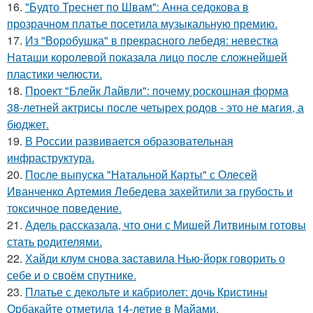
16.
"Будто Треснет по Швам": Анна седокова в
прозрачном платье посетила музыкальную премию.
17.
Из "Воробушка" в прекрасного лебедя: невестка
Наташи королевой показала лицо после сложнейшей
пластики челюсти.
18.
Проект "Блейк Лайвли": почему роскошная форма
38-летней актрисы после четырех родов - это не магия, а
бюджет.
19.
В России развивается образовательная
инфраструктура.
20.
После выпуска "Натальной Карты" с Олесей
Иванченко Артемия Лебедева захейтили за грубость и
токсичное поведение.
21.
Адель рассказала, что они с Мишей Литвиным готовы
стать родителями.
22.
Хайди клум снова заставила Нью-йорк говорить о
себе и о своём спутнике.
23.
Платье с декольте и кабриолет: дочь Кристины
Орбакайте отметила 14-летие в Майами.