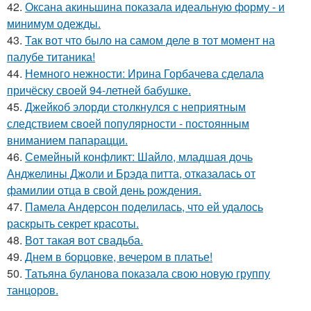
42.
Оксана акиньшина показала идеальную форму - и
минимум одежды.
43.
Так вот что было на самом деле в тот момент на
палубе титаника!
44.
Немного нежности: Ирина Горбачева сделала
причёску своей 94-летней бабушке.
45.
Джейкоб элорди столкнулся с неприятным
следствием своей популярности - постоянным
вниманием папарацци.
46.
Семейный конфликт: Шайло, младшая дочь
Анджелины Джоли и Брэда питта, отказалась от
фамилии отца в свой день рождения.
47.
Памела Андерсон поделилась, что ей удалось
раскрыть секрет красоты.
48.
Вот такая вот свадьба.
49.
Днем в борцовке, вечером в платье!
50.
Татьяна буланова показала свою новую группу
танцоров.