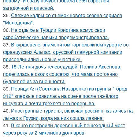
новому" и сразу почувствовала себя взрослой,
загадочной и опасной.
35.
Свежие кадры со съемок нового сезона сериала
"Молодежка".
36.
На отдыхе в Турции Кристина асмус свои
акробатические навыки продемонстрировала.
37.
В куршевеле, знаменитом горнолыжном курорте во
французских Альпах, к русской гламурной компании
присоединились новые участники.
38.
18-Летняя дочь телеведущей, Полина Аксенова,
поделилась в своих соцсетях, что мама постоянно
буллит её из-за внешности.
39.
Певица Ая (Светлана Назаренко) из группы "город
312" впервые появилась на сцене после тяжёлого
инсульта и почти трёхлетнего перерыва.
40.
Иностранные туристы, включая россиян, катались на
лыжах в Грузии, когда на них сошла лавина.
41.
В конго построили деревянный пешеходный мост
через реку за 2 миллиона долларов.