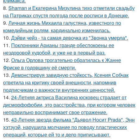
климакса.
8.
Shaman и Екатерина Мизулина тихо отметили свадьбу
на Патриках спустя полгода после росписи в Донецке.
9.
Личная жизнь Михаила галустяна, известного по
комедийным ролям, кардинально изменилась.
10.
Дэйви чейз - та самая девочка из "Звонка умерла".
11.
Поклонники Арианы гранде обеспокоены ее
нездоровой худобой, и уже не в первый раз.
12.
Ольга Орлова трогательно обратилась к Жанне
Фриске в годовщину её смерти.
13.
Демонстрируя завидную стойкость, Ксения Собчак
ответила на критику своей внешности, напомнив
подписчикам о важности внутренних ценностей.
14.
24-Летняя актриса Василина юсковец страдает от
дисморфофобии, это расстройства, при котором человек
неправильно воспринимает свое отражение.
15.
43-Летняя звезда фильма "Дьявол Носит Prada", Энн
хэтэуэй, нарушила молчание по поводу пластических
операций, которые ей то и дело приписывают.