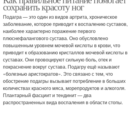
Ноги за неделю
сохранить красоту ног
ног
Подагра — это один из видов артрита, хроническое
заболевание, которое приводит к воспалению суставов,
Упражнения для
наиболее характерно поражение первого
Ноги с помощью
стройных ножек
плюснефалангового сустава. Оно обусловлено
повышенным уровнем мочевой кислоты в крови, что
приводит к образованию кристаллов мочевой кислоты в
суставах. Они провоцируют сильную боль, отек и
покраснение вокруг сустава. Подагру ещё называют
«болезнью аристократов». Это связано с тем, что
обострение подагры вызывает потребление в больших
количествах красного мяса, морепродуктов и алкоголя.
Плантарный фасциит и тендинит — два
распространенных вида воспаления в области стопы.