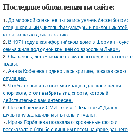
Последние обновления на сайте:
1.
До мировой славы ее пытались увлечь баскетболом:
отец, школьный учитель физкультуры и поклонник этой
игры, записал дочь в секцию.
2.
В 1971 году в калифорнийском доме в Шерман - оукс
семья жила под одной крышей со взрослым Львом.
3.
Оказалось, летом можно нормально поднять на покосе
травы.
4.
Анита Кобелева подверглась критике, показав свою
овуляцию.
5.
Чтобы повысить свою мотивацию для посещения
спортзала, стоит выбрать вид спорта, который
действительно вам интересен.
6.
По сообщениям СМИ, в сизо "Печатники" Диану
шурыгину заставили мыть полы и туалет.
7.
Ирина Горбачева показала откровенные фото и
рассказала о борьбе с лишним весом на фоне раннего