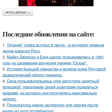
читать дальше →
Последние обновления на сайте:
1.
Титаник" снова всплыл в ленте - и интернет первым
делом взвесил Роуз.
2.
Майкл Джексон и Брук шилдс познакомились в 1981
году на церемонии вручения премии "Оскар".
3.
История бывшей гимнастки и модели юлии Реутовой
драматический оборот приняла.
4.
Одна пользовательница сети запустила занятный
флешмоб, предложив своей аудитории поделиться
кадрами, на которых они получились максимально
нелепо.
5.
Прокуратура новую экспертизу для лерчек после
видео из зала потребовала.