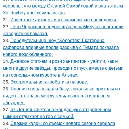
уверены, что между Оксаной Самойловой и эпатажным
Xolidayboy проскочила искра.
31.
Известные артисты и их знаменитые наследники.
32.
Петр Чернышёв подросшую дочь Милу от анастасии
Заворотнюк показал.
33.
Победительница шоу "Холостяк" Екатерина
сафарова впервые после разрыва с Тимати показала
нового возлюбленного.
34.
Джейсон стэтхем и рози хантингтон - уайтли, как и
многие другие звёзды, проводят отпуск вместе с детьми
на горнолыжном курорте в Альпах.
35.
Экстремальная акробатика на воде.
36.
Япония снова выдала базу: локальные приколы из
видео - это грань между гениальностью и полным
абсурдом.
37.
57-Летняя Светлана Бондарчук в откровенном
бикини отдыхает на гоа с семьей.
38.
Свежие кадры со съемок нового сезона сериала