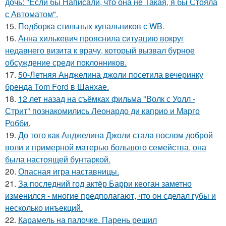
дочь: "Если бы Написали, что она не Такая, я бы Стояла
с Автоматом".
15.
Подборка стильных купальников с WB.
16.
Анна хилькевич прояснила ситуацию вокруг
недавнего визита к врачу, который вызвал бурное
обсуждение среди поклонников.
17.
50-Летняя Анджелина джоли посетила вечеринку
бренда Tom Ford в Шанхае.
18.
12 лет назад на съёмках фильма "Волк с Уолл -
Стрит" познакомились Леонардо ди каприо и Марго
Робби.
19.
До того как Анджелина Джоли стала послом доброй
воли и примерной матерью большого семейства, она
была настоящей бунтаркой.
20.
Опасная игра наставницы.
21.
За последний год актёр Барри кеоган заметно
изменился - многие предполагают, что он сделал губы и
несколько инъекций.
22.
Карамель на палочке. Парень решил