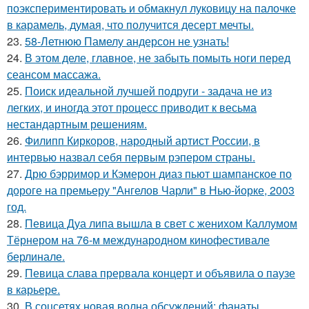
поэкспериментировать и обмакнул луковицу на палочке
в карамель, думая, что получится десерт мечты.
23.
58-Летнюю Памелу андерсон не узнать!
24.
В этом деле, главное, не забыть помыть ноги перед
сеансом массажа.
25.
Поиск идеальной лучшей подруги - задача не из
легких, и иногда этот процесс приводит к весьма
нестандартным решениям.
26.
Филипп Киркоров, народный артист России, в
интервью назвал себя первым рэпером страны.
27.
Дрю бэрримор и Кэмерон диаз пьют шампанское по
дороге на премьеру "Ангелов Чарли" в Нью-йорке, 2003
год.
28.
Певица Дуа липа вышла в свет с женихом Каллумом
Тёрнером на 76-м международном кинофестивале
берлинале.
29.
Певица слава прервала концерт и объявила о паузе
в карьере.
30.
В соцсетях новая волна обсуждений: фанаты