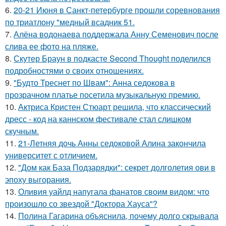
6.
20-21 Июня в Санкт-петербурге прошли соревнования
по триатлону "медный всадник 51.
7.
Алёна водонаева поддержала Анну Семенович после
слива ее фото на пляже.
8.
Скутер Браун в подкасте Second Thought поделился
подробностями о своих отношениях.
9.
"Будто Треснет по Швам": Анна седокова в
прозрачном платье посетила музыкальную премию.
10.
Актриса Кристен Стюарт решила, что классический
дресс - код на каннском фестивале стал слишком
скучным.
11.
21-Летняя дочь Анны седоковой Алина закончила
университет с отличием.
12.
"Дом как База Подзарядки": секрет долголетия ови в
эпоху выгорания.
13.
Оливия уайлд напугала фанатов своим видом: что
произошло со звездой "Доктора Хауса"?
14.
Полина Гагарина объяснила, почему долго скрывала