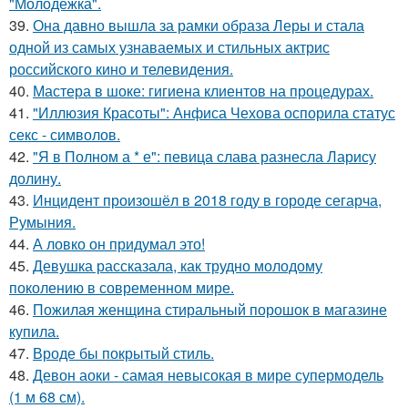
"Молодежка".
39.
Она давно вышла за рамки образа Леры и стала
одной из самых узнаваемых и стильных актрис
российского кино и телевидения.
40.
Мастера в шоке: гигиена клиентов на процедурах.
41.
"Иллюзия Красоты": Анфиса Чехова оспорила статус
секс - символов.
42.
"Я в Полном а * е": певица слава разнесла Ларису
долину.
43.
Инцидент произошёл в 2018 году в городе сегарча,
Румыния.
44.
А ловко он придумал это!
45.
Девушка рассказала, как трудно молодому
поколению в современном мире.
46.
Пожилая женщина стиральный порошок в магазине
купила.
47.
Вроде бы покрытый стиль.
48.
Девон аоки - самая невысокая в мире супермодель
(1 м 68 см).