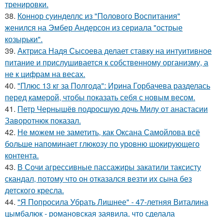
тренировки.
38.
Коннор суинделлс из "Полового Воспитания"
женился на Эмбер Андерсон из сериала "острые
козырьки".
39.
Актриса Надя Сысоева делает ставку на интуитивное
питание и прислушивается к собственному организму, а
не к цифрам на весах.
40.
"Плюс 13 кг за Полгода": Ирина Горбачева разделась
перед камерой, чтобы показать себя с новым весом.
41.
Петр Чернышёв подросшую дочь Милу от анастасии
Заворотнюк показал.
42.
Не можем не заметить, как Оксана Самойлова всё
больше напоминает глюкозу по уровню шокирующего
контента.
43.
В Сочи агрессивные пассажиры закатили таксисту
скандал, потому что он отказался везти их сына без
детского кресла.
44.
"Я Попросила Убрать Лишнее" - 47-летняя Виталина
цымбалюк - романовская заявила, что сделала