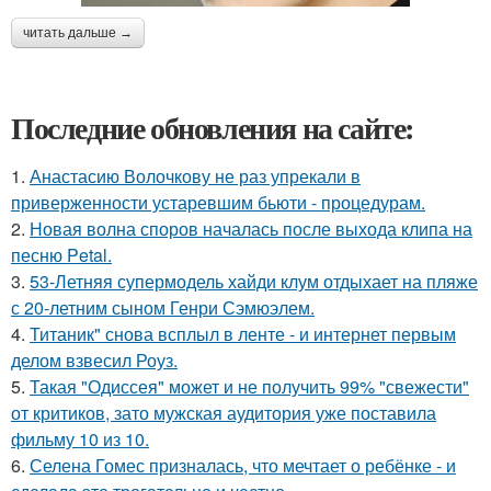
читать дальше →
Последние обновления на сайте:
1.
Анастасию Волочкову не раз упрекали в
приверженности устаревшим бьюти - процедурам.
2.
Новая волна споров началась после выхода клипа на
песню Petal.
3.
53-Летняя супермодель хайди клум отдыхает на пляже
с 20-летним сыном Генри Сэмюэлем.
4.
Титаник" снова всплыл в ленте - и интернет первым
делом взвесил Роуз.
5.
Такая "Одиссея" может и не получить 99% "свежести"
от критиков, зато мужская аудитория уже поставила
фильму 10 из 10.
6.
Селена Гомес призналась, что мечтает о ребёнке - и