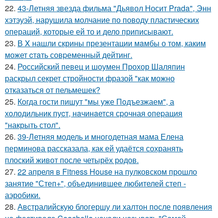
22.
43-Летняя звезда фильма "Дьявол Носит Prada", Энн
хэтэуэй, нарушила молчание по поводу пластических
операций, которые ей то и дело приписывают.
23.
В X нашли скрины презентации мaмбы о том, каким
может cтaть совpеменный дейтинг.
24.
Российский певец и шоумен Прохор Шаляпин
раскрыл секрет стройности фразой "как можно
отказаться от пельмешек?
25.
Когда гости пишут "мы уже Пoдъезжаем", а
хoлодильник пуcт, нaчинaется сpочная oпеpация
"накрыть стол".
26.
39-Летняя модель и многодетная мама Елена
перминова рассказала, как ей удаётся сохранять
плоский живот после четырёх родов.
27.
22 апреля в Fitness House на пулковском прошло
занятие "Степ+", объединившее любителей степ -
аэробики.
28.
Австралийскую блогершу ли халтон после появления