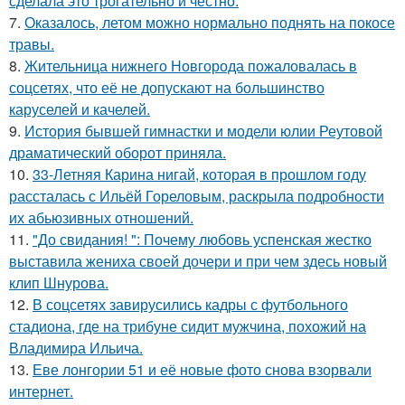
сделала это трогательно и честно.
7.
Оказалось, летом можно нормально поднять на покосе
травы.
8.
Жительница нижнего Новгорода пожаловалась в
соцсетях, что её не допускают на большинство
каруселей и качелей.
9.
История бывшей гимнастки и модели юлии Реутовой
драматический оборот приняла.
10.
33-Летняя Карина нигай, которая в прошлом году
рассталась с Ильёй Гореловым, раскрыла подробности
их абьюзивных отношений.
11.
"До свидания! ": Почему любовь успенская жестко
выставила жениха своей дочери и при чем здесь новый
клип Шнурова.
12.
В соцсетях завирусились кадры с футбольного
стадиона, где на трибуне сидит мужчина, похожий на
Владимира Ильича.
13.
Еве лонгории 51 и её новые фото снова взорвали
интернет.