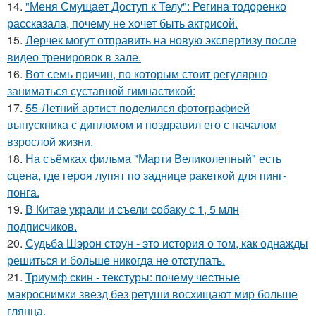
14.
"Меня Смущает Доступ к Телу": Регина тодоренко
рассказала, почему не хочет быть актрисой.
15.
Лерчек могут отправить на новую экспертизу после
видео тренировок в зале.
16.
Вот семь причин, по которым стоит регулярно
заниматься суставной гимнастикой:
17.
55-Летний артист поделился фотографией
выпускника с дипломом и поздравил его с началом
взрослой жизни.
18.
На съёмках фильма "Марти Великолепный" есть
сцена, где героя лупят по заднице ракеткой для пинг-
понга.
19.
В Китае украли и съели собаку с 1, 5 млн
подписчиков.
20.
Судьба Шэрон стоун - это история о том, как однажды
решиться и больше никогда не отступать.
21.
Триумф скин - текстуры: почему честные
макроснимки звезд без ретуши восхищают мир больше
глянца.