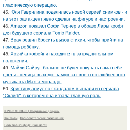
пластическую операцию.
45.
Юля Гаврилина поделилась новой серией снимков - и
на этот раз акцент явно сделан на фигуре и настроении.
46.
Amazon показал Софи Тернер в образе Лары крофт
для будущего сериала Tomb Raider.
47.
Врач решил бросить вызов стихии, чтобы прийти на
помощь ребёнку.
48.
Хозяйка кофейни находится в затруднительном
положении.
49.
Майли Сайрус больше не будет покупать сама себе
цветы - певица выходит замуж за своего возлюбленного,
музыканта Макса морандо.
50.
Кристину асмус со скандалом выгнали из сериала
"Склиф", в котором она играла главную роль.
© 2026 90-60-90 | Спортивные девушки
Контакты
Пользовательское соглашение
Политика конфидециальности