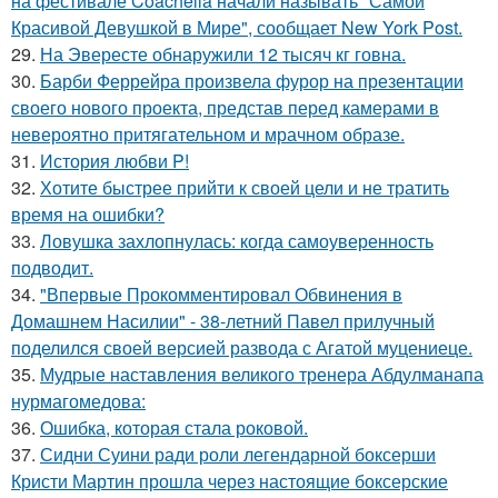
на фестивале Coachella начали называть "Самой
Красивой Девушкой в Мире", сообщает New York Post.
29.
На Эвересте обнаружили 12 тысяч кг говна.
30.
Барби Феррейра произвела фурор на презентации
своего нового проекта, представ перед камерами в
невероятно притягательном и мрачном образе.
31.
История любви P!
32.
Хотите быстрее прийти к своей цели и не тратить
время на ошибки?
33.
Ловушка захлопнулась: когда самоуверенность
подводит.
34.
"Впервые Прокомментировал Обвинения в
Домашнем Насилии" - 38-летний Павел прилучный
поделился своей версией развода с Агатой муцениеце.
35.
Мудрые наставления великого тренера Абдулманапа
нурмагомедова:
36.
Ошибка, которая стала роковой.
37.
Сидни Суини ради роли легендарной боксерши
Кристи Мартин прошла через настоящие боксерские