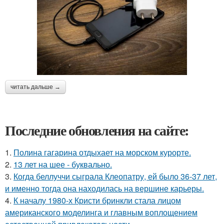
читать дальше →
Последние обновления на сайте:
1.
Полина гагарина отдыхает на морском курорте.
2.
13 лет на шее - буквально.
3.
Когда беллуччи сыграла Клеопатру, ей было 36-37 лет,
и именно тогда она находилась на вершине карьеры.
4.
К началу 1980-х Кристи бринкли стала лицом
американского моделинга и главным воплощением