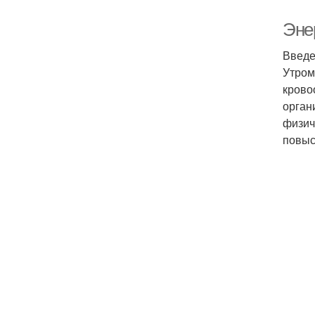
Энер
Введе
Утром
крово
орган
физич
повыс