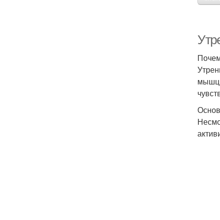
Утре
Почем
Утрен
мышц,
чувст
Основ
Несмо
актив