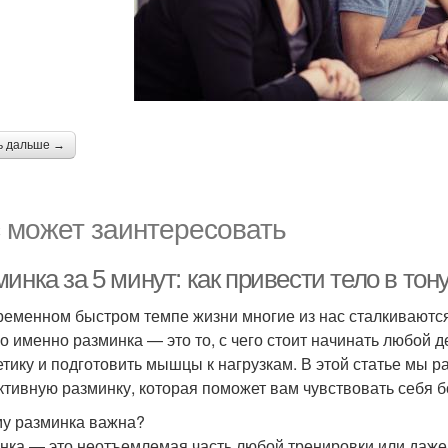
ь дальше →
 может заинтересовать
инка за 5 минут: как привести тело в тон
ременном быстром темпе жизни многие из нас сталкиваются
о именно разминка — это то, с чего стоит начинать любой д
етику и подготовить мышцы к нагрузкам. В этой статье мы р
тивную разминку, которая поможет вам чувствовать себя бо
у разминка важна?
нка — это неотъемлемая часть любой тренировки или даже 