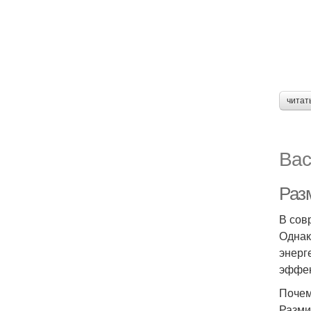
читат
Вас
Разм
В сов
Однак
энерг
эффек
Почем
Разми