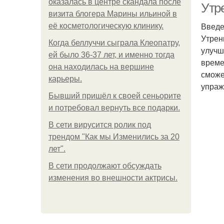
оказалась в центре скандала после
Утре
визита блогера Марины ильиной в
Введ
её косметологическую клинику.
Утрен
Когда беллуччи сыграла Клеопатру,
улучш
ей было 36-37 лет, и именно тогда
време
она находилась на вершине
сможе
карьеры.
упраж
Бывший пришёл к своей сеньорите
и потребовал вернуть все подарки.
В сети вирусится ролик под
трендом "Как мы Изменились за 20
лет".
В сети продолжают обсуждать
изменения во внешности актрисы.