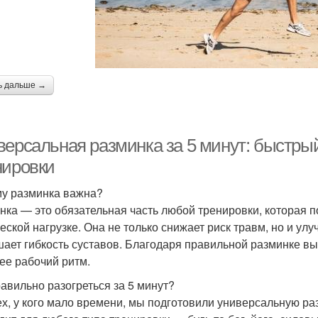
ь дальше →
версальная разминка за 5 минут: быстры
нировки
у разминка важна?
нка — это обязательная часть любой тренировки, которая п
еской нагрузке. Она не только снижает риск травм, но и у
ает гибкость суставов. Благодаря правильной разминке в
ее рабочий ритм.
равильно разогреться за 5 минут?
ех, у кого мало времени, мы подготовили универсальную раз