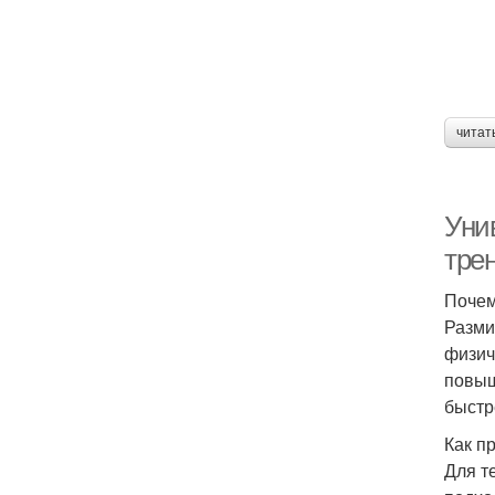
читат
Уни
тре
Почем
Разми
физич
повыш
быстр
Как п
Для т