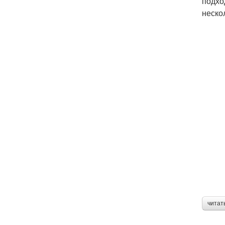
подхо
неско
читат