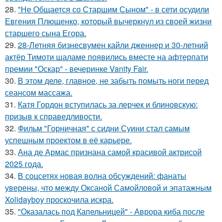
28.
"Не Общается со Старшим Сыном" - в сети осудили
Евгения Плющенко, который вычеркнул из своей жизни
старшего сына Егора.
29.
28-Летняя бизнесвумен кайли дженнер и 30-летний
актёр Тимоти шаламе появились вместе на афтерпати
премии "Оскар" - вечеринке Vanity Fair.
30.
В этом деле, главное, не забыть помыть ноги перед
сеансом массажа.
31.
Катя Гордон вступилась за лерчек и блиновскую:
призыв к справедливости.
32.
Фильм "Горничная" с сидни Суини стал самым
успешным проектом в её карьере.
33.
Ана де Армас признана самой красивой актрисой
2025 года.
34.
В соцсетях новая волна обсуждений: фанаты
уверены, что между Оксаной Самойловой и эпатажным
Xolidayboy проскочила искра.
35.
"Оказалась под Капельницей" - Аврора киба после