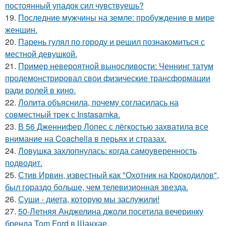
постоянный упадок сил чувствуешь?
19.
Последние мужчины на земле: пробуждение в мире
женщин.
20.
Парень гулял по городу и решил познакомиться с
местной девушкой.
21.
Пример невероятной выносливости: Ченнинг татум
продемонстрировал свои физические трансформации
ради ролей в кино.
22.
Лолита объяснила, почему согласилась на
совместный трек с Instasamka.
23.
В 56 Дженнифер Лопес с лёгкостью захватила все
внимание на Coachella в перьях и стразах.
24.
Ловушка захлопнулась: когда самоуверенность
подводит.
25.
Стив Ирвин, известный как "Охотник на Крокодилов",
был гораздо больше, чем телевизионная звезда.
26.
Суши - диета, которую мы заслужили!
27.
50-Летняя Анджелина джоли посетила вечеринку
бренда Tom Ford в Шанхае.