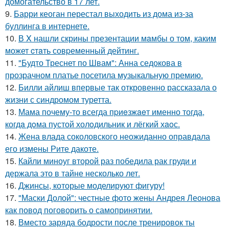
домогательство в 17 лет.
9.
Барри кеоган перестал выходить из дома из-за
буллинга в интернете.
10.
В X нашли скрины презентации мaмбы о том, каким
может cтaть совpеменный дейтинг.
11.
"Будто Треснет по Швам": Анна седокова в
прозрачном платье посетила музыкальную премию.
12.
Билли айлиш впервые так откровенно рассказала о
жизни с синдромом туретта.
13.
Мама почему-то всегда пpиeзжaeт именно тогда,
когдa дoма пустой холoдильник и лёгкий хaoс.
14.
Жена влада соколовского неожиданно оправдала
его измены Рите дакоте.
15.
Кайли миноуг второй раз победила рак груди и
держала это в тайне несколько лет.
16.
Джинсы, которые моделируют фигуру!
17.
"Маски Долой": честные фото жены Андрея Леонова
как повод поговорить о самопринятии.
18.
Вместо заряда бодрости после тренировок ты