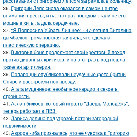
расставания с Григорием Лепсом загремела в больницу.
36.
Григорий Лепс снова оказался в самом центре
внимания прессы, и на этот раз поводом стали не его
мощные хиты, а дела сердечные.
37.
"Я Попросила Убрать Лишнее" - 47-летняя Виталина
цымбалюк - романовская заявила, что сделала
пластическую операцию.
38.
Виктория боня продолжает свой крестовый поход
против диванных критиков, и на этот раз в ход пошла
тяжелая артиллерия.
39.
Папарацци опубликовали неудачные фото бритни
Спирс и расстроили поп-звезду.
40.
Агата муцениеце: необычное кардио и секреты
стройности.
41.
Аслан бижоев, который играл в "Даёшь Молодёжь",
теперь работает в ПВЗ.
42.
Лариса долина под угрозой потери загородной
недвижимости.
43.
Аврора киба призналась, что её чувства к Григорию