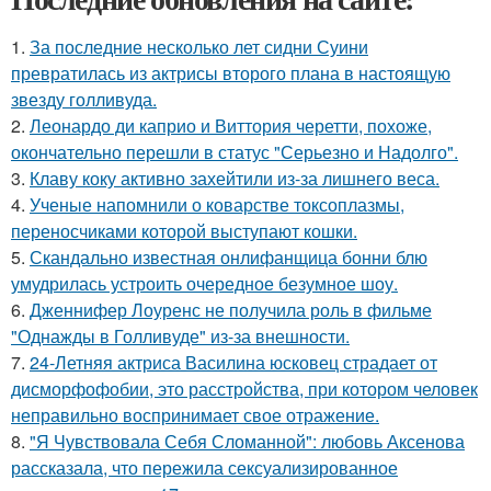
1.
За последние несколько лет сидни Суини
превратилась из актрисы второго плана в настоящую
звезду голливуда.
2.
Леонардо ди каприо и Виттория черетти, похоже,
окончательно перешли в статус "Серьезно и Надолго".
3.
Клаву коку активно захейтили из-за лишнего веса.
4.
Ученые напомнили о коварстве токсоплазмы,
переносчиками которой выступают кошки.
5.
Скандально известная онлифанщица бонни блю
умудрилась устроить очередное безумное шоу.
6.
Дженнифер Лоуренс не получила роль в фильме
"Однажды в Голливуде" из-за внешности.
7.
24-Летняя актриса Василина юсковец страдает от
дисморфофобии, это расстройства, при котором человек
неправильно воспринимает свое отражение.
8.
"Я Чувствовала Себя Сломанной": любовь Аксенова
рассказала, что пережила сексуализированное