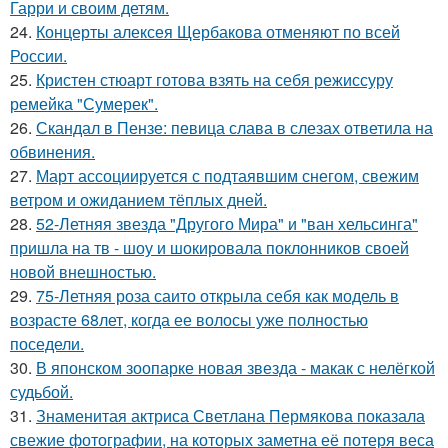
Гарри и своим детям.
24.
Концерты алексея Щербакова отменяют по всей
России.
25.
Кристен стюарт готова взять на себя режиссуру
ремейка "Сумерек".
26.
Скандал в Пензе: певица слава в слезах ответила на
обвинения.
27.
Март ассоциируется с подтаявшим снегом, свежим
ветром и ожиданием тёплых дней.
28.
52-Летняя звезда "Другого Мира" и "ван хельсинга"
пришла на тв - шоу и шокировала поклонников своей
новой внешностью.
29.
75-Летняя роза саито открыла себя как модель в
возрасте 68лет, когда ее волосы уже полностью
поседели.
30.
В японском зоопарке новая звезда - макак с нелёгкой
судьбой.
31.
Знаменитая актриса Светлана Пермякова показала
свежие фотографии, на которых заметна её потеря веса