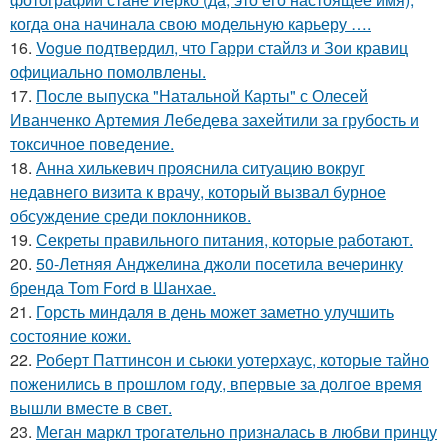
когда она начинала свою модельную карьеру ….
16.
Vogue подтвердил, что Гарри стайлз и Зои кравиц
официально помолвлены.
17.
После выпуска "Натальной Карты" с Олесей
Иванченко Артемия Лебедева захейтили за грубость и
токсичное поведение.
18.
Анна хилькевич прояснила ситуацию вокруг
недавнего визита к врачу, который вызвал бурное
обсуждение среди поклонников.
19.
Секреты правильного питания, которые работают.
20.
50-Летняя Анджелина джоли посетила вечеринку
бренда Tom Ford в Шанхае.
21.
Горсть миндаля в день может заметно улучшить
состояние кожи.
22.
Роберт Паттинсон и сьюки уотерхаус, которые тайно
поженились в прошлом году, впервые за долгое время
вышли вместе в свет.
23.
Меган маркл трогательно призналась в любви принцу