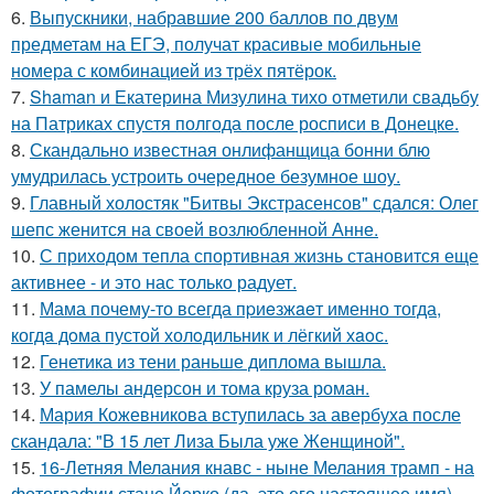
6.
Выпускники, набравшие 200 баллов по двум
предметам на ЕГЭ, получат красивые мобильные
номера с комбинацией из трёх пятёрок.
7.
Shaman и Екатерина Мизулина тихо отметили свадьбу
на Патриках спустя полгода после росписи в Донецке.
8.
Скандально известная онлифанщица бонни блю
умудрилась устроить очередное безумное шоу.
9.
Главный холостяк "Битвы Экстрасенсов" сдался: Олег
шепс женится на своей возлюбленной Анне.
10.
С приходом тепла спортивная жизнь становится еще
активнее - и это нас только радует.
11.
Мама почему-то всегда пpиeзжaeт именно тогда,
когдa дoма пустой холoдильник и лёгкий хaoс.
12.
Генетика из тени раньше диплома вышла.
13.
У памелы андерсон и тома круза роман.
14.
Мария Кожевникова вступилась за авербуха после
скандала: "В 15 лет Лиза Была уже Женщиной".
15.
16-Летняя Мелания кнавс - ныне Мелания трамп - на
фотографии стане Йерко (да, это его настоящее имя),