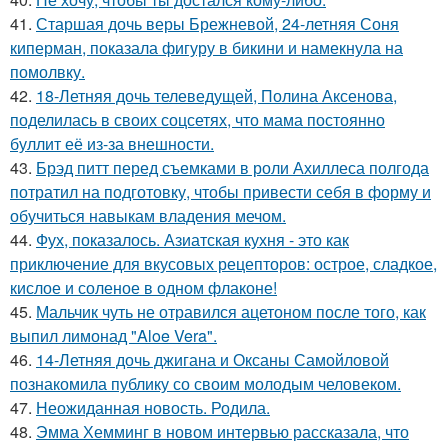
41.
Старшая дочь веры Брежневой, 24-летняя Соня
киперман, показала фигуру в бикини и намекнула на
помолвку.
42.
18-Летняя дочь телеведущей, Полина Аксенова,
поделилась в своих соцсетях, что мама постоянно
буллит её из-за внешности.
43.
Брэд питт перед съемками в роли Ахиллеса полгода
потратил на подготовку, чтобы привести себя в форму и
обучиться навыкам владения мечом.
44.
Фух, показалось. Азиатская кухня - это как
приключение для вкусовых рецепторов: острое, сладкое,
кислое и соленое в одном флаконе!
45.
Мальчик чуть не отравился ацетоном после того, как
выпил лимонад "Aloe Vera".
46.
14-Летняя дочь джигана и Оксаны Самойловой
познакомила публику со своим молодым человеком.
47.
Неожиданная новость. Родила.
48.
Эмма Хемминг в новом интервью рассказала, что