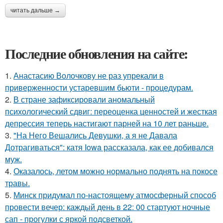
читать дальше →
Последние обновления на сайте:
1.
Анастасию Волочкову не раз упрекали в
приверженности устаревшим бьюти - процедурам.
2.
В стране зафиксировали аномальный
психологический сдвиг: переоценка ценностей и жесткая
депрессия теперь настигают парней на 10 лет раньше.
3.
"На Него Вешались Девушки, а я не Давала
Дотрагиваться": катя Iowa рассказала, как ее добивался
муж.
4.
Оказалось, летом можно нормально поднять на покосе
травы.
5.
Минск придумал по-настоящему атмосферный способ
провести вечер: каждый день в 22: 00 стартуют ночные
сап - прогулки с яркой подсветкой.