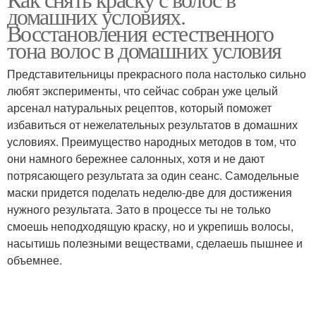
Смывка для волос
Маска для волос
домашних условиях.
Восстановления естественного
тона волос в домашних условия
Представительницы прекрасного пола настолько сильно
Дрожжи для волос
Какао для волос
любят эксперименты, что сейчас собран уже целый
арсенал натуральных рецептов, который поможет
избавиться от нежелательных результатов в домашних
условиях. Преимущество народных методов в том, что
они намного бережнее салонных, хотя и не дают
потрясающего результата за один сеанс. Самодельные
маски придется поделать неделю-две для достижения
нужного результата. Зато в процессе ты не только
смоешь неподходящую краску, но и укрепишь волосы,
насытишь полезными веществами, сделаешь пышнее и
объемнее.