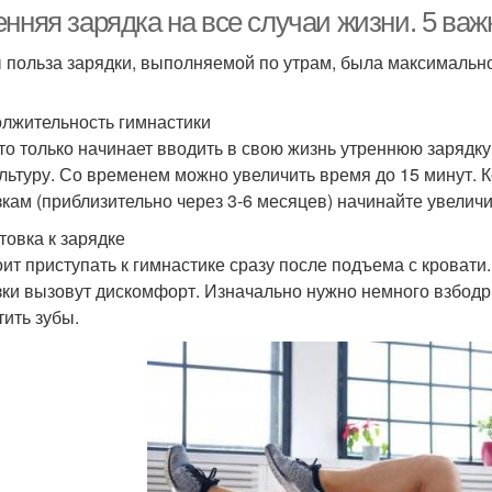
енняя зарядка на все случаи жизни. 5 ва
 польза зарядки, выполняемой по утрам, была максимальн
рядка для бодрости
Бодрящий зарядка
За
лжительность гимнастики
кто только начинает вводить в свою жизнь утреннюю зарядк
льтуру. Со временем можно увеличить время до 15 минут. К
зкам (приблизительно через 3-6 месяцев) начинайте увеличи
Зарядка для детей
Зарядка для похудения
Заряд
товка к зарядке
оит приступать к гимнастике сразу после подъема с кровати
зки вызовут дискомфорт. Изначально нужно немного взбодри
тить зубы.
ажнения для зарядки
Польза от зарядки