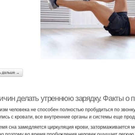
ь дальше →
ричин делать утреннюю зарядку. Факты о 
изм человека не способен полностью пробудиться по звонку 
лись с кровати, все внутренние органы и системы еще про
емя сна замедляется циркуляция крови, затормаживается м
о поэтому во время пробуждения человек ощущает легкую 