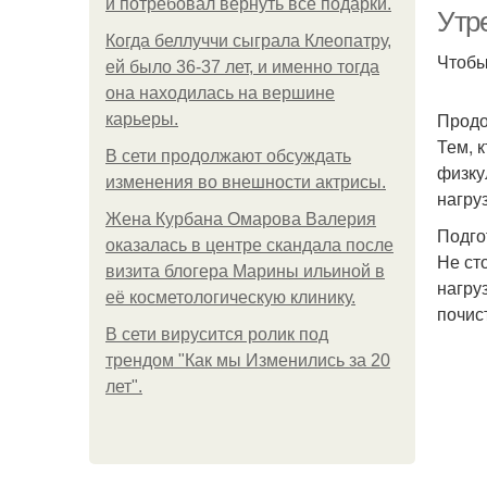
и потребовал вернуть все подарки.
Утр
Когда беллуччи сыграла Клеопатру,
Чтобы
ей было 36-37 лет, и именно тогда
она находилась на вершине
За
Продо
карьеры.
Тем, 
В сети продолжают обсуждать
физку
изменения во внешности актрисы.
нагру
Жена Курбана Омарова Валерия
Подго
оказалась в центре скандала после
Не ст
визита блогера Марины ильиной в
нагру
её косметологическую клинику.
почис
Упр
В сети вирусится ролик под
трендом "Как мы Изменились за 20
лет".