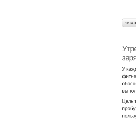
читат
Утр
заря
У каж
фитне
обосн
выпол
Цель 
пробу
польз