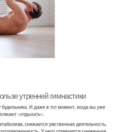
пользе утренней гимнастики
будильника. И даже в тот момент, когда вы уже
должают «отдыхать».
етаболизм, снижается умственная деятельность.
заторможенность. У него отмечается сниженная