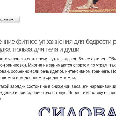
ь дальше →
енние фитнес-упражнения для бодрости р
дка: польза для тела и души
дого человека есть время суток, когда он более активен. О
с-тренировки. Многие не занимаются спортом по утрам, так 
ован, особенно если речь идет об интенсивном тренинге. Но
няемой в медленном и среднем темпе.
такой зарядки состоит не в снижении веса или наращиван
ждение и приведение тела в тонус. Введя гимнастику в спис
у.