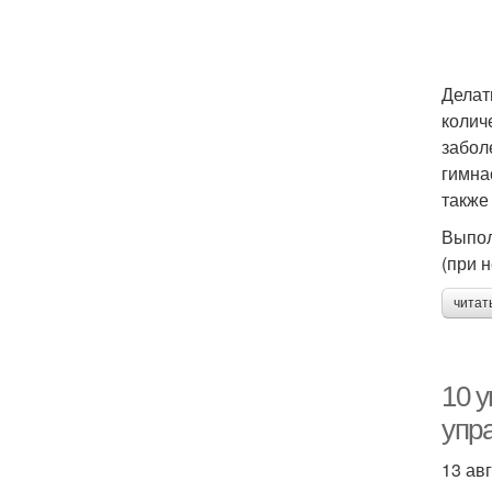
Делат
колич
забол
гимна
также
Выпол
(при 
читат
10 
упр
13 ав