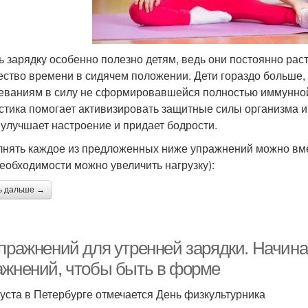
ь зарядку особенно полезно детям, ведь они постоянно рас
ество времени в сидячем положении. Дети гораздо больше
еваниям в силу не сформировавшейся полностью иммунной
стика помогает активизировать защитные силы организма и
 улучшает настроение и придает бодрости.
нять каждое из предложенных ниже упражнений можно вмест
необходимости можно увеличить нагрузку):
ь дальше →
упражнений для утренней зарядки. Начина
ажнений, чтобы быть в форме
густа в Петербурге отмечается День физкультурника