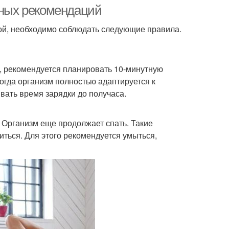
условий
жных рекомендаций
ой, необходимо соблюдать следующие правила.
рядка на улице
Зарядки для детей
у, рекомендуется планировать 10-минутную
огда организм полностью адаптируется к
вать время зарядки до получаса.
ки для похудения
Силовая зарядка
. Организм еще продолжает спать. Такие
ться. Для этого рекомендуется умыться,
Зарядки для
Зарядка в школе
школьников