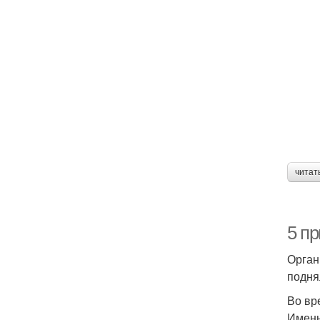
читат
5 п
Орган
подня
Во вр
Именн