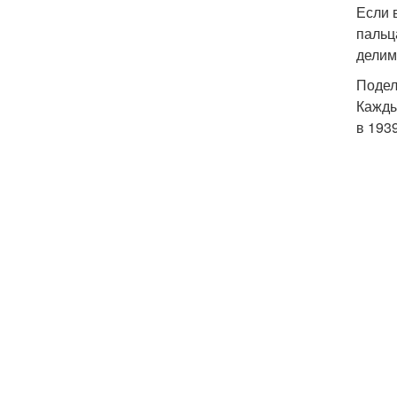
Если 
пальц
делим
Подел
Кажды
в 193