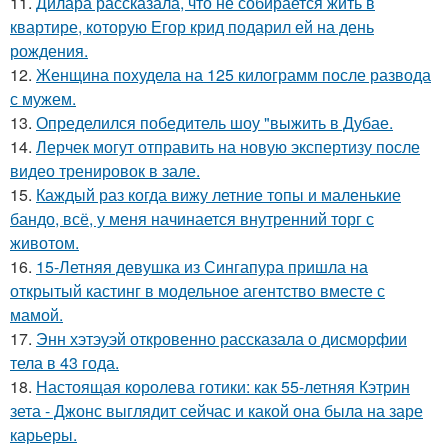
11.
Дилара рассказала, что не собирается жить в
квартире, которую Егор крид подарил ей на день
рождения.
12.
Женщина похудела на 125 килограмм после развода
с мужем.
13.
Определился победитель шоу "выжить в Дубае.
14.
Лерчек могут отправить на новую экспертизу после
видео тренировок в зале.
15.
Каждый раз когда вижу летние топы и маленькие
бандо, всё, у меня начинается внутренний торг с
животом.
16.
15-Летняя девушка из Сингапура пришла на
открытый кастинг в модельное агентство вместе с
мамой.
17.
Энн хэтэуэй откровенно рассказала о дисморфии
тела в 43 года.
18.
Настоящая королева готики: как 55-летняя Кэтрин
зета - Джонс выглядит сейчас и какой она была на заре
карьеры.