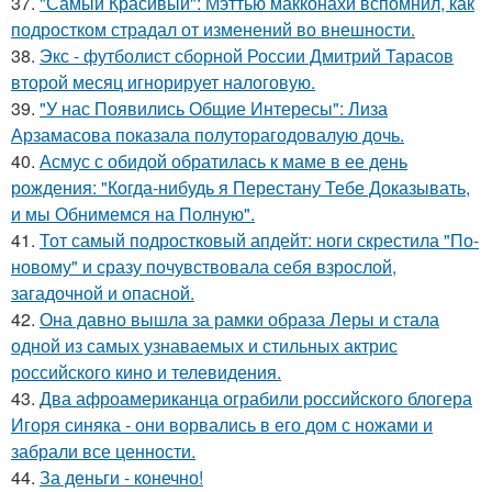
37.
"Самый Красивый": Мэттью макконахи вспомнил, как
подростком страдал от изменений во внешности.
38.
Экс - футболист сборной России Дмитрий Тарасов
второй месяц игнорирует налоговую.
39.
"У нас Появились Общие Интересы": Лиза
Арзамасова показала полуторагодовалую дочь.
40.
Асмус с обидой обратилась к маме в ее день
рождения: "Когда-нибудь я Перестану Тебе Доказывать,
и мы Обнимемся на Полную".
41.
Тот самый подростковый апдейт: ноги скрестила "По-
новому" и сразу почувствовала себя взрослой,
загадочной и опасной.
42.
Она давно вышла за рамки образа Леры и стала
одной из самых узнаваемых и стильных актрис
российского кино и телевидения.
43.
Два афроамериканца ограбили российского блогера
Игоря синяка - они ворвались в его дом с ножами и
забрали все ценности.
44.
За деньги - конечно!