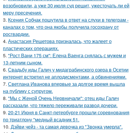
возобновили, а уже 30 июля суд решит, ужесточать ли ей
меру пресечения.
3.
Ксения Собчак пошутила в ответ на слухи в телеграм -
каналах о том, что она якобы получила госохрану от
росгвардии.
4.
Анастасия Решетова призналась, что жалеет о
пластических операциях.
5.
"Рост Вани 175 см": Елена Ваенга снялась с мужем и
13-летним сыном.
6.
Свадьбу иды Галич у мидаграбинского озера в Осетии
интернет встретил не аплодисментами, а обвинениями.
7.
Светлана Иванова впервые за долгое время вышла
на публику с супругом.
8.
"Мы с Женой Очень Нервничали": отец иды Галич
рассказали, что тяжело переживали развод дочери.
9.
20-21 Июня в Санкт-петербурге прошли соревнования
по триатлону "медный всадник 51.
10.
Дэйви чейз - та самая девочка из "Звонка умерла".