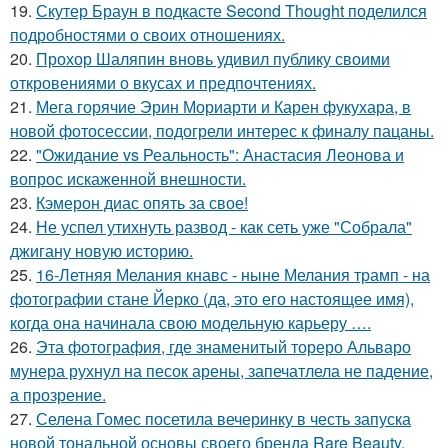
19.
Скутер Браун в подкасте Second Thought поделился
подробностями о своих отношениях.
20.
Прохор Шаляпин вновь удивил публику своими
откровениями о вкусах и предпочтениях.
21.
Мега горячие Эрин Мориарти и Карен фукухара, в
новой фотосессии, подогрели интерес к финалу пацаны.
22.
"Ожидание vs Реальность": Анастасия Леонова и
вопрос искаженной внешности.
23.
Кэмерон диас опять за свое!
24.
Не успел утихнуть развод - как сеть уже "Собрала"
джигану новую историю.
25.
16-Летняя Мелания кнавс - ныне Мелания трамп - на
фотографии стане Йерко (да, это его настоящее имя),
когда она начинала свою модельную карьеру ….
26.
Эта фотография, где знаменитый тореро Альваро
мунера рухнул на песок арены, запечатлела не падение,
а прозрение.
27.
Селена Гомес посетила вечеринку в честь запуска
новой тональной основы своего бренда Rare Beauty.