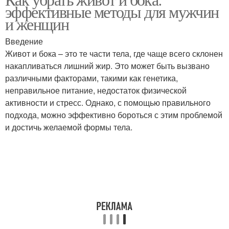
Висцеральный жир
Живот без спорта
эффективные методы для мужчин
и женщин
Введение
Упражнения для
Живот и бока – это те части тела, где чаще всего склонен
Живот при похудении
красивого живота
накапливаться лишний жир. Это может быть вызвано
различными факторами, такими как генетика,
неправильное питание, недостаток физической
активности и стресс. Однако, с помощью правильного
Диеты для плоского
подхода, можно эффективно бороться с этим проблемой
живота
и достичь желаемой формы тела.