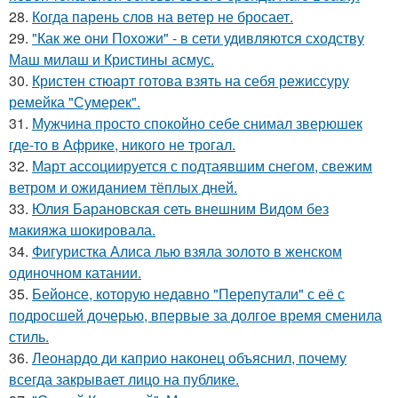
28.
Когда парень слов на ветер не бросает.
29.
"Как же они Похожи" - в сети удивляются сходству
Маш милаш и Кристины асмус.
30.
Кристен стюарт готова взять на себя режиссуру
ремейка "Сумерек".
31.
Мужчина просто спокойно себе снимал зверюшек
где-то в Африке, никого не трогал.
32.
Март ассоциируется с подтаявшим снегом, свежим
ветром и ожиданием тёплых дней.
33.
Юлия Барановская сеть внешним Видом без
макияжа шокировала.
34.
Фигуристка Алиса лью взяла золото в женском
одиночном катании.
35.
Бейонсе, которую недавно "Перепутали" с её с
подросшей дочерью, впервые за долгое время сменила
стиль.
36.
Леонардо ди каприо наконец объяснил, почему
всегда закрывает лицо на публике.