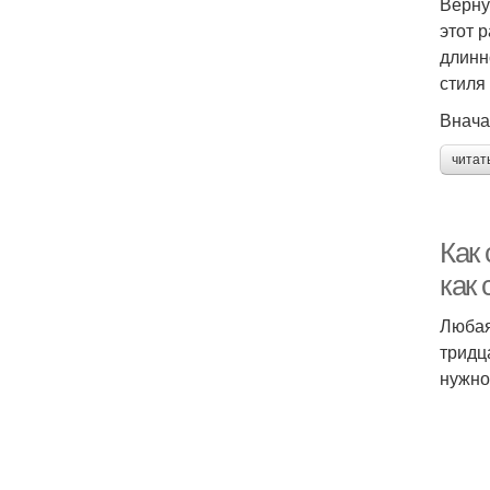
Верну
этот 
длинно
стиля
Внача
читат
Как 
как 
Любая
тридц
нужно