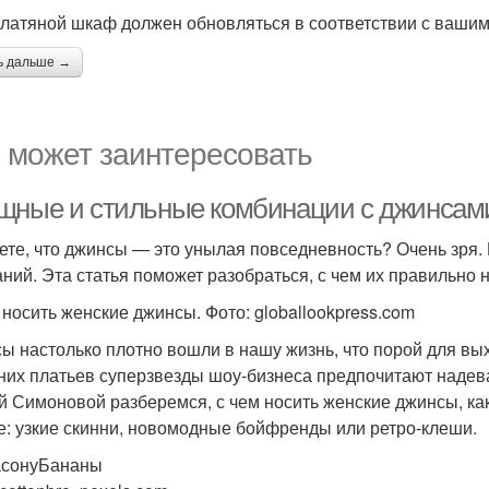
латяной шкаф должен обновляться в соответствии с ваши
ь дальше →
 может заинтересовать
щные и стильные комбинации с джинсами
ете, что джинсы — это унылая повседневность? Очень зря.
аний. Эта статья поможет разобраться, с чем их правильно 
 носить женские джинсы. Фото: globallookpress.com
ы настолько плотно вошли в нашу жизнь, что порой для вы
них платьев суперзвезды шоу-бизнеса предпочитают надев
й Симоновой разберемся, с чем носить женские джинсы, как
е: узкие скинни, новомодные бойфренды или ретро-клеши.
асонуБананы