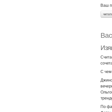
Ваш п
читат
Вас
Изя
Счита
сочет
С чем
Джинс
вечер
Ольго
тренд
По ф