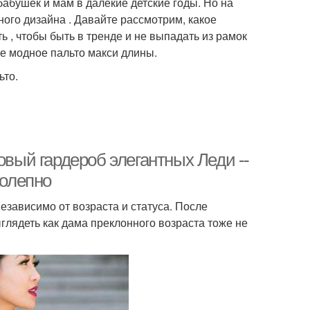
абушек и мам в далекие детские годы. Но на
ого дизайна . Давайте рассмотрим, какое
ть , чтобы быть в тренде и не выпадать из рамок
ое модное пальто макси длины.
то.
овый гардероб элегантных Леди --
колепно
зависимо от возраста и статуса. После
глядеть как дама преклонного возраста тоже не