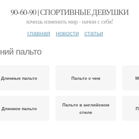
90-60-90 | СПОРТИВНЫЕ ДЕВУШКИ
хочешь изменить мир - начни с себя!
главная
новости
статьи
ний пальто
Длинные пальто
Пальто с чем
М
Пальто в английском
Длинное пальто
П
стиле
Пал
Пальто до колена
Зимняя куртка