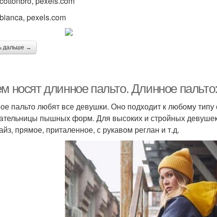
cottonbro, pexels.com
bianca, pexels.com
ь дальше →
ем носят длинное пальто. Длинное пальт
ое пальто любят все девушки. Оно подходит к любому типу ф
ательницы пышных форм. Для высоких и стройных девушек
айз, прямое, приталенное, с рукавом реглан и т.д.