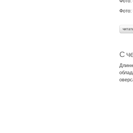
Фото: 
Фото: 
читат
С ч
Длинн
облад
оверс