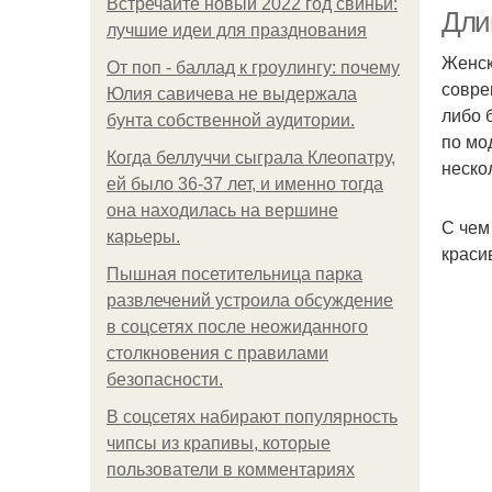
Встречайте новый 2022 год свиньи:
Длин
лучшие идеи для празднования
Женск
От поп - баллад к гроулингу: почему
совре
Юлия савичева не выдержала
либо 
бунта собственной аудитории.
по мо
Когда беллуччи сыграла Клеопатру,
неско
ей было 36-37 лет, и именно тогда
она находилась на вершине
С чем
карьеры.
краси
Пышная посетительница парка
развлечений устроила обсуждение
в соцсетях после неожиданного
столкновения с правилами
безопасности.
В соцсетях набирают популярность
чипсы из крапивы, которые
пользователи в комментариях