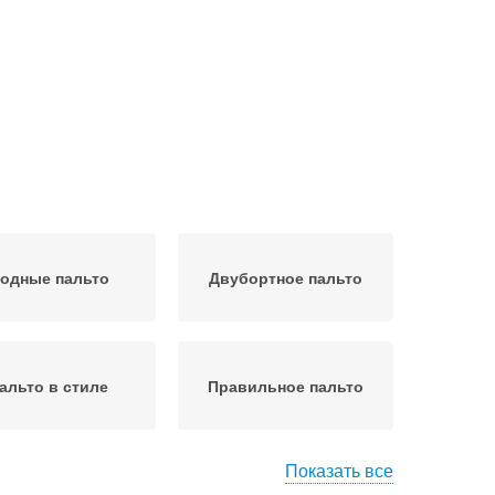
одные пальто
Двубортное пальто
альто в стиле
Правильное пальто
Показать все
ьто для особых