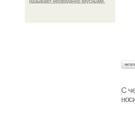
называют неожиданно вкусными.
читат
С ч
носи