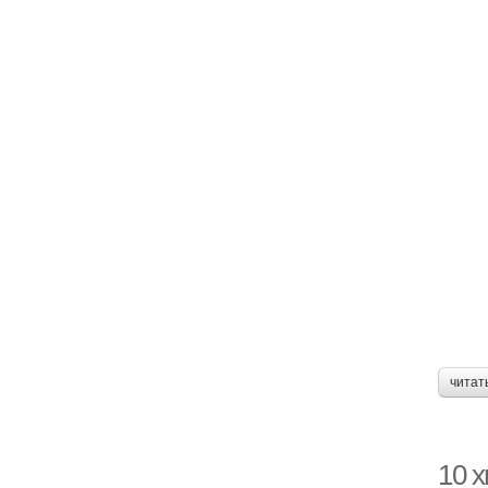
читат
10 х