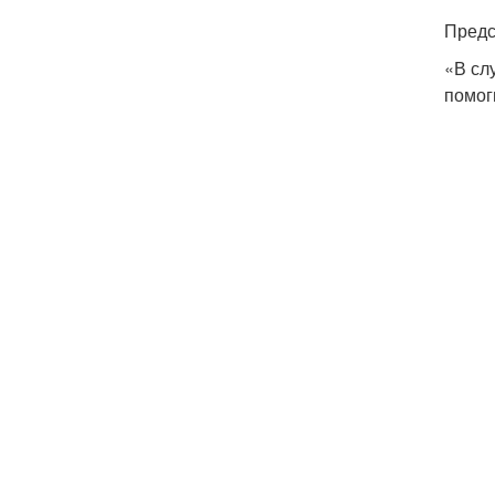
Предс
«В сл
помог