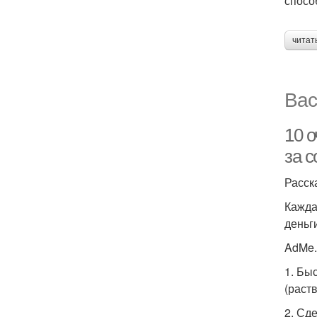
спосо
читат
Вас
10 о
за с
Расск
Кажда
деньг
AdMe.
1. Бы
(раст
2. Сд