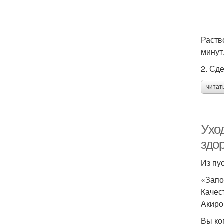
Раств
минут
2. Сд
читат
Уход
здо
Из пу
«Запо
Качес
Акиро
Вы ко