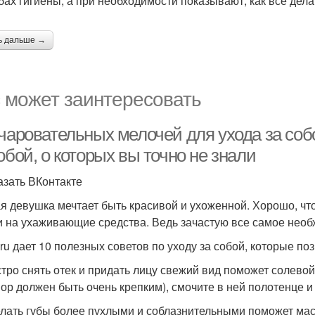
бах гигиены, а при необходимости показывают, как все дела
ь дальше →
 может заинтересовать
чаровательных мелочей для ухода за собо
обой, о которых вы точно не знали
азать ВКонтакте
я девушка мечтает быть красивой и ухоженной. Хорошо, что
и на ухаживающие средства. Ведь зачастую все самое необх
ru дает 10 полезных советов по уходу за собой, которые по
стро снять отек и придать лицу свежий вид поможет солево
вор должен быть очень крепким), смочите в ней полотенце и
елать губы более пухлыми и соблазнительными поможет масл