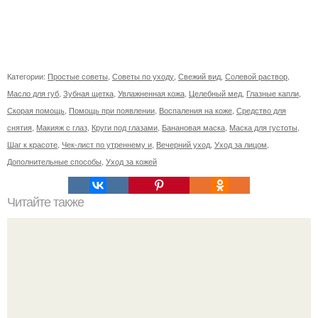
Категории:
Простые советы
,
Советы по уходу
,
Свежий вид
,
Солевой раствор
,
Масло для губ
,
Зубная щетка
,
Увлажненная кожа
,
Целебный мед
,
Глазные капли
,
Скорая помощь
,
Помощь при появлении
,
Воспаления на коже
,
Средство для
снятия
,
Макияж с глаз
,
Круги под глазами
,
Банановая маска
,
Маска для густоты
,
Шаг к красоте
,
Чек-лист по утреннему и
,
Вечерний уход
,
Уход за лицом
,
Дополнительные способы
,
Уход за кожей
Читайте также