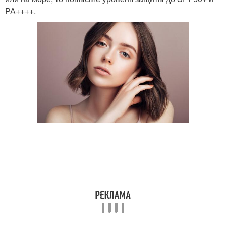
РА++++.