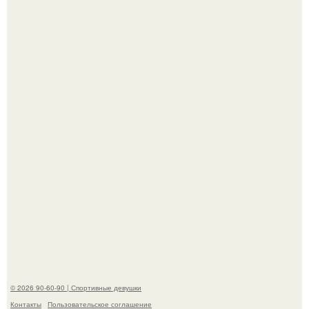
Новая съёмка для бренда KHY стала полной
противоположностью образу, с которым кайли
ассоциировалась последние годы.
К началу 1980-х Кристи бринкли стала лицом
американского моделинга и главным воплощением
естественной привлекательности.
© 2026 90-60-90 | Спортивные девушки
Контакты
Пользовательское соглашение