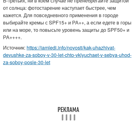
В-третьих, ни в коем случае не пренебрегайте защитой
от солнца: фотостарение наступает быстрее, чем
кажется. Для повседневного применения в городе
выбирайте кремы с SPF15+ и РА++, а если едете в горы
или на море, то повысьте уровень защиты до SPF50+ и
РА++++.
Источник:
https://iamledi.info/novosti/kak-uhazhivat-
devushke-za-soboy-v-30-let-chto-vklyuchaet-v-sebya-uhod-
za-soboy-posle-30-let