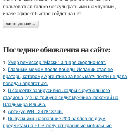
пользоваться только бессульфатными шампунями ,
иначе эффект быстро сойдет на нет.
читать дальше →
Последние обновления на сайте:
1.
Умер режиссёр "Маски" и "царя скорпионов".
2.
Главным мемом после победы Испании стал её
вратарь, которому Аргентина за весь матч почти не дала
повода напрягаться.
3.
В соцсетях завирусились кадры с футбольного
стадиона, где на трибуне сидит мужчина, похожий на
Владимира Ильича.
4.
Артикул WB - 247813745.
5.
Выпускники, набравшие 200 баллов по двум
предметам на ЕГЭ, получат красивые мобильные