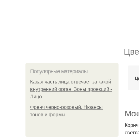
Цве
Популярные материалы
Ц
Какая часть лица отвечает за какой
внутренний орган. Зоны проекций -
Лицо
Френч черно-розовый. Нюансы
Мокк
тонов и формы
Корич
светл