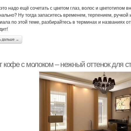
 это надо ещё сочетать с цветом глаз, волос и цветотипом в
нально? Ну тогда запаситесь временем, терпением, ручкой 
иала по этой теме, разбирайтесь в терминах и названиях о
дит!
ь дальше →
т кофе с молоком – нежный оттенок для с