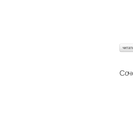
читат
Соч