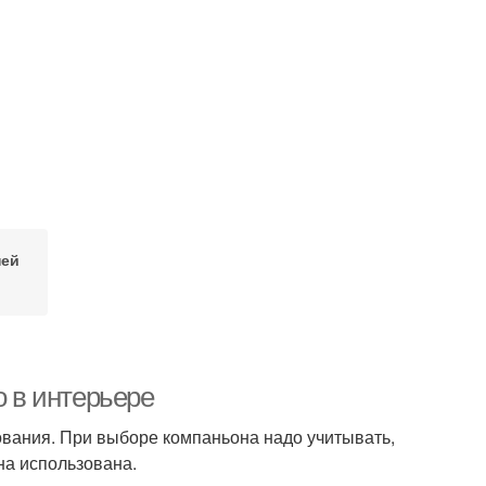
ней
о в интерьере
ования. При выборе компаньона надо учитывать,
на использована.