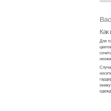
Вас
Как 
Для т
цвето
сочет
неожи
Случа
носит
гарде
окажу
одежд