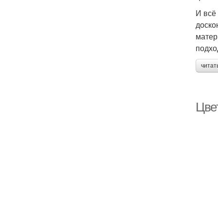
И всё
доско
матер
подхо
читат
Цве