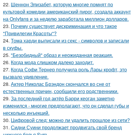
22.
Шеннон Элизабет, которую многие помнят по
культовой комедии американский пирог, создала аккаунт
на Onlyfans и за неделю заработала миллион долларов.
23.
Почему существует дискриминация и что такое
"Привилегии Красоты"?
24.
Тома харди выписали из секс - символов и записали
в скуфы.
25.
"Безобидный" образ и неожиданная реакция.
26.
Когда мода слишком далеко заходит.
27.
Когда Софи Тернер получила роль Лары крофт, это
вызвало удивление.
28.
Актер Николас Брэндон скончался во сне от
естественных причин, сообщили его родственники.
29.
За последний год актёр Барри кеоган заметно
изменился - многие предполагают, что он сделал губы и
несколько инъекций.
30.
Цифровой след: можно ли удалить прошлое из сети?
31.
Сидни Суини продолжает продвигать свой бренд
нижнего белья Syrn.