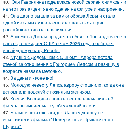
40.
Юля Гаврилина поделилась новой серией снимков - и
на этот раз акцент явно сделан на фигуре и настроении.
41.
Она давно вышла за рамки образа Леры и стала
одной из самых узнаваемых и стильных актрис
российского кино и телевидения.
42.
Анжелина Джоли продаёт особняк в Лос-анджелесе и
навсегда покидает США летом 2026 года, сообщает
инсайдер журналу People.
43.
"Лучше с Дедом, чем с Сыном" - Аврора встала
стеной за отношения с Григорием Лепсом и разницу в
возрасте назвала мелочью.
44.
За деньги - конечно!
45.
Молодую невесту Лепса аврору стошнило, когда она
вспомнила поцелуй с пожилым женихом.
46.
Ксения Бородина снова в центре внимания - её
фигура вызывает массу обсуждений в сети.
47.
Больше никаких загадок: Ларису долину не
исключили из фильма "Невероятные Приключения
Шурика".