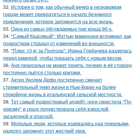
32.
История о том, как обычный вечер в незнакомом
городе может превратиться в начало безумного
приключения, которое запомнится на всю жизнь.
33.
Одна из самых обсуждаемых пар конца 90-х.
34.
"Самый Красивый": Мэттью макконахи вспомнил, как
подростком страдал от изменений во внешности.
35.
"Плюс 13 кг за Полгода": Ирина Горбачева разделась
перед камерой, чтобы показать себя с новым весом.
36.
Аня пересильд не может понять, почему в её сторону
постоянно льётся столько критики.
37.
Актер Уиллем Дефо постепенно сменил
стремительный темп жизни в Нью-йорке на более
спокойную жизнь в итальянской сельской местности.
38.
Тот самый подростковый апдейт: ноги скрестила "По-
новому" и сразу почувствовала себя взрослой,
загадочной и опасной.
39.
Молодые люди, которые издевались над пожилыми,
надолго запомнят этот жесткий урок.