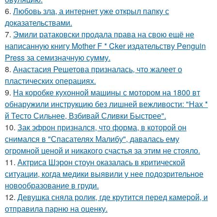
6.
Любовь зла, а интернет уже открыл папку с
доказательствами.
7.
Эмили ратаковски продала права на свою ещё не
написанную книгу Mother F * Cker издательству Penguin
Press за семизначную сумму.
8.
Анастасия Решетова призналась, что жалеет о
пластических операциях.
9.
На коробке кухонной машины с мотором на 1800 вт
обнаружили инструкцию без лишней вежливости: "Нах *
й Тесто Сильнее, Взбивай Сливки Быстрее".
10.
Зак эфрон признался, что форма, в которой он
снимался в "Спасателях Малибу", давалась ему
огромной ценой и никакого счастья за этим не стояло.
11.
Актриса Шэрон стоун оказалась в критической
ситуации, когда медики выявили у нее подозрительное
новообразование в груди.
12.
Девушка сняла ролик, где крутится перед камерой, и
отправила парню на оценку.