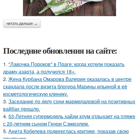
читать дальше →
Последние обновления на сайте:
1.
"Лавочка Пороков" в Праге: когда хотели показать
драму азарта, а получился 18+.
2.
Жена Курбана Омарова Валерия оказалась в центре
скандала после визита блогера Марины ильиной в её
косметологическую клинику.
3.
Заседание по делу сони мармеладовой на позитивных
вайбах прошло.
4.
53-Летняя супермодель хайди клум отдыхает на пляже
с 20-летним сыном Генри Сэмюэлем.
5.
Анита Кобелева подверглась критике, показав свою
овуляцию.