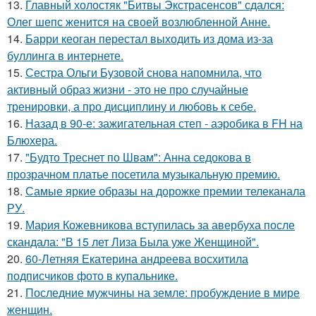
13.
Главный холостяк "Битвы Экстрасенсов" сдался:
Олег шепс женится на своей возлюбленной Анне.
14.
Барри кеоган перестал выходить из дома из-за
буллинга в интернете.
15.
Сестра Ольги Бузовой снова напомнила, что
активный образ жизни - это не про случайные
тренировки, а про дисциплину и любовь к себе.
16.
Назад в 90-е: зажигательная степ - аэробика в FH на
Блюхера.
17.
"Будто Треснет по Швам": Анна седокова в
прозрачном платье посетила музыкальную премию.
18.
Самые яркие образы на дорожке премии телеканала
РУ.
19.
Мария Кожевникова вступилась за авербуха после
скандала: "В 15 лет Лиза Была уже Женщиной".
20.
60-Летняя Екатерина андреева восхитила
подписчиков фото в купальнике.
21.
Последние мужчины на земле: пробуждение в мире
женщин.