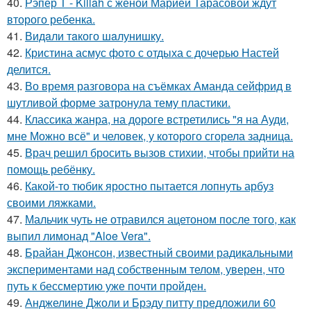
40.
Рэпер T - Killah с женой Марией Тарасовой ждут
второго ребенка.
41.
Видaли тaкого шaлунишку.
42.
Кристина асмус фото с отдыха с дочерью Настей
делится.
43.
Во время разговора на съёмках Аманда сейфрид в
шутливой форме затронула тему пластики.
44.
Классика жанра, на дороге встретились "я на Ауди,
мне Можно всё" и человек, у которого сгорела задница.
45.
Врач решил бросить вызов стихии, чтобы прийти на
помощь ребёнку.
46.
Какой-то тюбик яростно пытается лопнуть арбуз
своими ляжками.
47.
Мальчик чуть не отравился ацетоном после того, как
выпил лимонад "Aloe Vera".
48.
Брайан Джонсон, известный своими радикальными
экспериментами над собственным телом, уверен, что
путь к бессмертию уже почти пройден.
49.
Анджелине Джоли и Брэду питту предложили 60