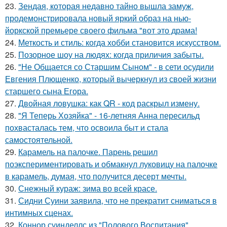
23.
Зендая, которая недавно тайно вышла замуж,
продемонстрировала новый яркий образ на нью-
йоркской премьере своего фильма "вот это драма!
24.
Меткость и стиль: когда хобби становится искусством.
25.
Позорное шоу на людях: когда приличия забыты.
26.
"Не Общается со Старшим Сыном" - в сети осудили
Евгения Плющенко, который вычеркнул из своей жизни
старшего сына Егора.
27.
Двойная ловушка: как QR - код раскрыл измену.
28.
"Я Теперь Хозяйка" - 16-летняя Анна пересильд
похвасталась тем, что освоила быт и стала
самостоятельной.
29.
Карамель на палочке. Парень решил
поэкспериментировать и обмакнул луковицу на палочке
в карамель, думая, что получится десерт мечты.
30.
Снежный кураж: зима во всей красе.
31.
Сидни Суини заявила, что не прекратит сниматься в
интимных сценах.
32.
Коннор суинделлс из "Полового Воспитания"