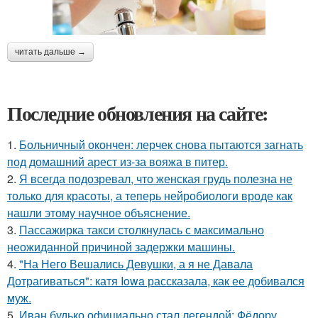
читать дальше →
Последние обновления на сайте:
1.
Больничный окончен: лерчек снова пытаются загнать
под домашний арест из-за вояжа в питер.
2.
Я всегда подозревал, что женская грудь полезна не
только для красоты, а теперь нейробиологи вроде как
нашли этому научное объяснение.
3.
Пассажирка такси столкнулась с максимально
неожиданной причиной задержки машины.
4.
"На Него Вешались Девушки, а я не Давала
Дотрагиваться": катя Iowa рассказала, как ее добивался
муж.
5.
Иван будько официально стал легендой: Фёдору