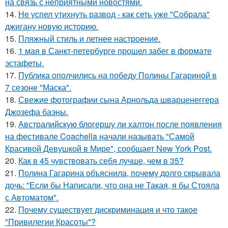
на связь с неприятными новостями.
14.
Не успел утихнуть развод - как сеть уже "Собрала"
джигану новую историю.
15.
Пляжный стиль и летнее настроение.
16.
1 мая в Санкт-петербурге прошел забег в формате
эстафеты.
17.
Публика ополчились на победу Полины Гагариной в
7 сезоне "Маска".
18.
Свежие фотографии сына Арнольда шварценеггера
Джозефа баэны.
19.
Австралийскую блогершу ли халтон после появления
на фестивале Coachella начали называть "Самой
Красивой Девушкой в Мире", сообщает New York Post.
20.
Как в 45 чувствовать себя лучше, чем в 35?
21.
Полина Гагарина объяснила, почему долго скрывала
дочь: "Если бы Написали, что она не Такая, я бы Стояла
с Автоматом".
22.
Почему существует дискриминация и что такое
"Привилегии Красоты"?