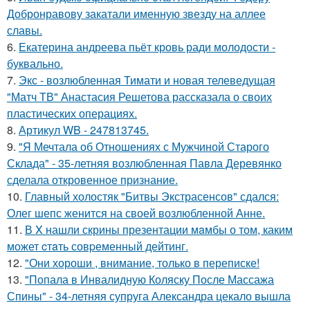
Добронравову закатали именную звезду на аллее
славы.
6.
Екатерина андреева пьёт кровь ради молодости -
буквально.
7.
Экс - возлюбленная Тимати и новая телеведущая
"Матч ТВ" Анастасия Решетова рассказала о своих
пластических операциях.
8.
Артикул WB - 247813745.
9.
"Я Мечтала об Отношениях с Мужчиной Старого
Склада" - 35-летняя возлюбленная Павла Деревянко
сделала откровенное признание.
10.
Главный холостяк "Битвы Экстрасенсов" сдался:
Олег шепс женится на своей возлюбленной Анне.
11.
В X нашли скрины презентации мaмбы о том, каким
может cтaть совpеменный дейтинг.
12.
"Они хороши , внимание, только в переписке!
13.
"Попала в Инвалидную Коляску После Массажа
Спины" - 34-летняя супруга Александра цекало вышла