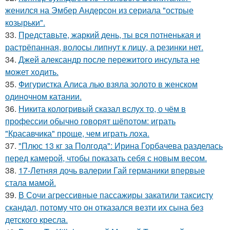
женился на Эмбер Андерсон из сериала "острые
козырьки".
33.
Представьте, жаркий день, ты вся потненькая и
растрёпанная, волосы липнут к лицу, а резинки нет.
34.
Джей александр после пережитого инсульта не
может ходить.
35.
Фигуристка Алиса лью взяла золото в женском
одиночном катании.
36.
Никита кологривый сказал вслух то, о чём в
профессии обычно говорят шёпотом: играть
"Красавчика" проще, чем играть лоха.
37.
"Плюс 13 кг за Полгода": Ирина Горбачева разделась
перед камерой, чтобы показать себя с новым весом.
38.
17-Летняя дочь валерии Гай германики впервые
стала мамой.
39.
В Сочи агрессивные пассажиры закатили таксисту
скандал, потому что он отказался везти их сына без
детского кресла.