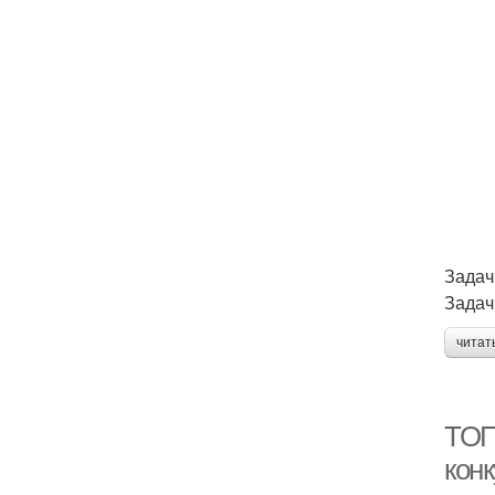
Задач
Задач
читат
ТОП
кон