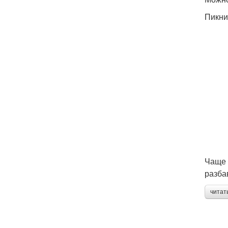
Пикни
Чаще 
разба
читат