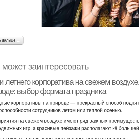
ь дальше →
 может заинтересовать
и летнего корпоратива на свежем воздухе
роде: выбор формата праздника
ные корпоративы на природе — прекрасный способ поднят
оспособности сотрудников летом или теплой осенью.
риятия на свежем воздухе имеют ряд важных преимуществ:
одвижных игр, а красивые пейзажи располагают кё больше
 выделить следующие типы корпоративов на природе: