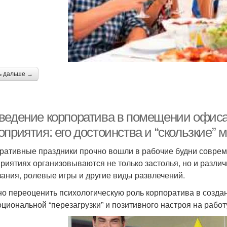
ь дальше →
ведение корпоратива в помещении офиса
оприятия: его достоинства и “скользкие”
ративные праздники прочно вошли в рабочие будни соврем
риятиях организовываются не только застолья, но и разли
зания, ролевые игры и другие виды развлечений.
о переоценить психологическую роль корпоратива в создан
оциональной “перезагрузки” и позитивного настроя на работ