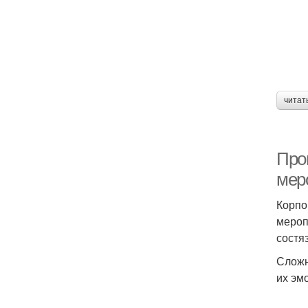
читат
Про
мер
Корпо
мероп
состя
Сложн
их эм