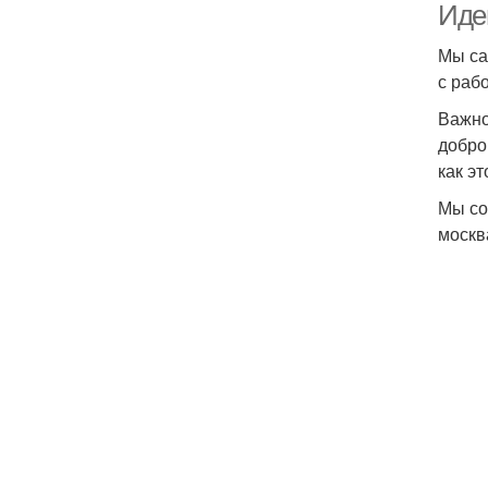
Идеи
Мы са
с раб
Важно
добро
как э
Мы со
москва