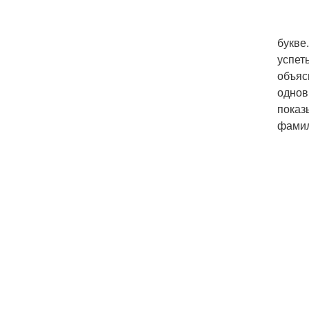
Игра 
букве
успет
объяс
однов
показ
фамил