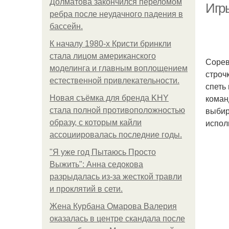
Долматова закончился переломом
Игр
ребра после неудачного падения в
бассейн.
К началу 1980-х Кристи бринкли
Песен
стала лицом американского
Сорев
моделинга и главным воплощением
строч
естественной привлекательности.
спеть
коман
Новая съёмка для бренда KHY
выбир
стала полной противоположностью
испол
образу, с которым кайли
ассоциировалась последние годы.
"Я уже год Пытаюсь Просто
Выжить": Анна седокова
разрыдалась из-за жесткой травли
и проклятий в сети.
Жена Курбана Омарова Валерия
оказалась в центре скандала после