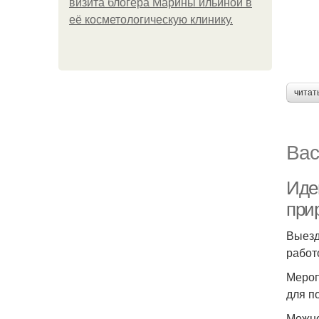
визита блогера Марины ильиной в
её косметологическую клинику.
читат
Вас
Иде
при
Выезд
работ
Мероп
для п
Можно