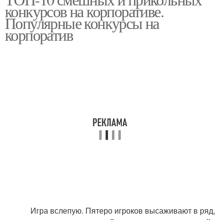
Смешные конкурсы
конкурсов на корпоративе.
взрослых
Популярные конкурсы на
корпоратив
Конкурсы для большой
Конкурсы для компании
компании
Конкурсы для
Конкурсы за столом
корпоратива
Конкурсы для
Интеллектуальные
новогоднего
конкурсы
корпоратива
Конкурсы для веселого
Игра вслепую. Пятеро игроков высаживают в ряд,
Конкурсы на новый год
корпоратива