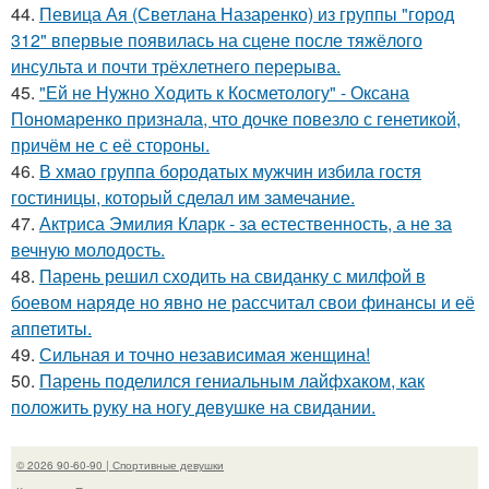
44.
Певица Ая (Светлана Назаренко) из группы "город
312" впервые появилась на сцене после тяжёлого
инсульта и почти трёхлетнего перерыва.
45.
"Ей не Нужно Ходить к Косметологу" - Оксана
Пономаренко признала, что дочке повезло с генетикой,
причём не с её стороны.
46.
В хмао группа бородатых мужчин избила гостя
гостиницы, который сделал им замечание.
47.
Актриса Эмилия Кларк - за естественность, а не за
вечную молодость.
48.
Парень решил сходить на свиданку с милфой в
боевом наряде но явно не рассчитал свои финансы и её
аппетиты.
49.
Сильная и точно независимая женщина!
50.
Парень поделился гениальным лайфхаком, как
положить руку на ногу девушке на свидании.
© 2026 90-60-90 | Спортивные девушки