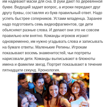
им надевают маски для сна. В руки дают по деревянной
букве. Ведущий задает вопрос, а игроки передают друг
другу буквы, составляя из букв правильный ответ. Надо
успеть быстрее соперников. Устами младенца. Заранее
Музыкальные конкурсы
Конкурсы для женщин
надо подготовить семь видеофрагментов, где дети
объясняют разные слова. И делают они это не совсем
правильно или внятно. Команды игроков играют
одновременно, им нужно угадывать слова и записывать
Конкурсы для
на бумаге ответы. Маленькие Репины. Игрокам
коллектива
показывают восемь знаменитостей, чьи портреты
нарисовали дети. Команды выписывают в блокноты
имена и фамилии звезд. Портрет показывают в течение
пятнадцати секунд. Хронология.