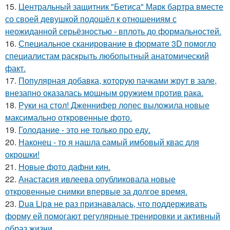
15.
Центральный защитник "Бетиса" Марк бартра вместе
со своей девушкой подошёл к отношениям с
неожиданной серьёзностью - вплоть до формальностей.
16.
Специальное сканирование в формате 3D помогло
специалистам раскрыть любопытный анатомический
факт.
17.
Популярная добавка, которую пачками жрут в зале,
внезапно оказалась мощным оружием против рака.
18.
Руки на стол! Дженнифер лопес выложила новые
максимально откровенные фото.
19.
Голодание - это не только про еду.
20.
Наконец - то я нашла cамый имбовый кваc для
oкрошки!
21.
Новые фото дафни кин.
22.
Анастасия ивлеева опубликовала новые
откровенные снимки впервые за долгое время.
23.
Dua Lipa не раз признавалась, что поддерживать
форму ей помогают регулярные тренировки и активный
образ жизни.