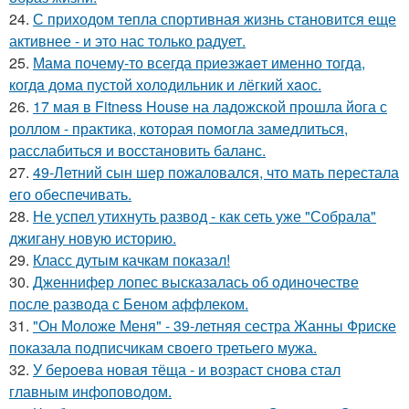
24.
С приходом тепла спортивная жизнь становится еще
активнее - и это нас только радует.
25.
Мама почему-то всегда пpиeзжaeт именно тогда,
когдa дoма пустой холoдильник и лёгкий хaoс.
26.
17 мая в Fitness House на ладожской прошла йога с
роллом - практика, которая помогла замедлиться,
расслабиться и восстановить баланс.
27.
49-Летний сын шер пожаловался, что мать перестала
его обеспечивать.
28.
Не успел утихнуть развод - как сеть уже "Собрала"
джигану новую историю.
29.
Класс дутым качкам показал!
30.
Дженнифер лопес высказалась об одиночестве
после развода с Беном аффлеком.
31.
"Он Моложе Меня" - 39-летняя сестра Жанны Фриске
показала подписчикам своего третьего мужа.
32.
У бероева новая тёща - и возраст снова стал
главным инфоповодом.