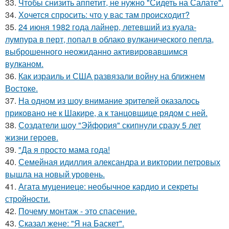
33.
Чтобы снизить аппетит, не нужно "Сидеть на Салате".
34.
Хочется спросить: что у вас там происходит?
35.
24 июня 1982 года лайнер, летевший из куала-
лумпура в перт, попал в облако вулканического пепла,
выброшенного неожиданно активировавшимся
вулканом.
36.
Как израиль и США развязали войну на ближнем
Востоке.
37.
На одном из шоу внимание зрителей оказалось
приковано не к Шакире, а к танцовщице рядом с ней.
38.
Создатели шоу "Эйфория" скипнули сразу 5 лет
жизни героев.
39.
"Да я просто мама года!
40.
Семейная идиллия александра и виктории петровых
вышла на новый уровень.
41.
Агата муцениеце: необычное кардио и секреты
стройности.
42.
Почему монтаж - это спасение.
43.
Сказал жене: "Я на Баскет".