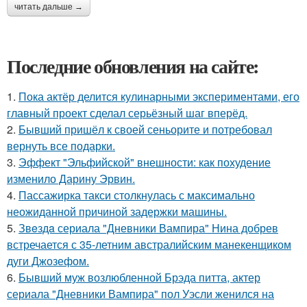
читать дальше →
Последние обновления на сайте:
1.
Пока актёр делится кулинарными экспериментами, его
главный проект сделал серьёзный шаг вперёд.
2.
Бывший пришёл к своей сеньорите и потребовал
вернуть все подарки.
3.
Эффект "Эльфийской" внешности: как похудение
изменило Дарину Эрвин.
4.
Пассажирка такси столкнулась с максимально
неожиданной причиной задержки машины.
5.
Звeздa сериала "Дневники Вампира" Нина добрев
встречается с 35-летним австралийским манекенщиком
дуги Джозефом.
6.
Бывший муж возлюбленной Брэда питта, актер
сериала "Дневники Вампира" пол Уэсли женился на