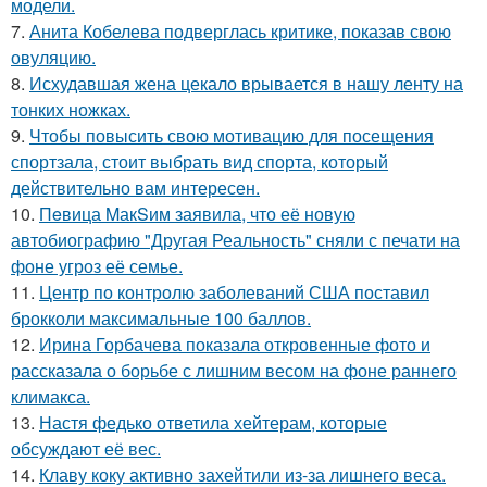
модели.
7.
Анита Кобелева подверглась критике, показав свою
овуляцию.
8.
Исхудавшая жена цекало врывается в нашу ленту на
тонких ножках.
9.
Чтобы повысить свою мотивацию для посещения
спортзала, стоит выбрать вид спорта, который
действительно вам интересен.
10.
Пeвица MакSим заявила, что её новую
автобиографию "Другая Реальность" сняли с печати на
фоне угроз её семье.
11.
Центр по контролю заболеваний США поставил
брокколи максимальные 100 баллов.
12.
Ирина Горбачева показала откровенные фото и
рассказала о борьбе с лишним весом на фоне раннего
климакса.
13.
Настя федько ответила хейтерам, которые
обсуждают её вес.
14.
Клаву коку активно захейтили из-за лишнего веса.