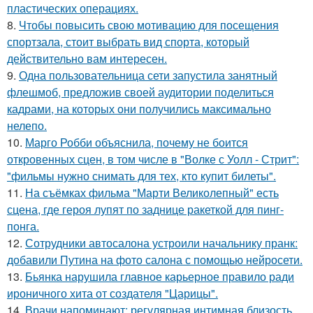
пластических операциях.
8.
Чтобы повысить свою мотивацию для посещения
спортзала, стоит выбрать вид спорта, который
действительно вам интересен.
9.
Одна пользовательница сети запустила занятный
флешмоб, предложив своей аудитории поделиться
кадрами, на которых они получились максимально
нелепо.
10.
Марго Робби объяснила, почему не боится
откровенных сцен, в том числе в "Волке с Уолл - Стрит":
"фильмы нужно снимать для тех, кто купит билеты".
11.
На съёмках фильма "Марти Великолепный" есть
сцена, где героя лупят по заднице ракеткой для пинг-
понга.
12.
Сотрудники автосалона устроили начальнику пранк:
добавили Путина на фото салона с помощью нейросети.
13.
Бьянка нарушила главное карьерное правило ради
ироничного хита от создателя "Царицы".
14.
Врачи напоминают: регулярная интимная близость