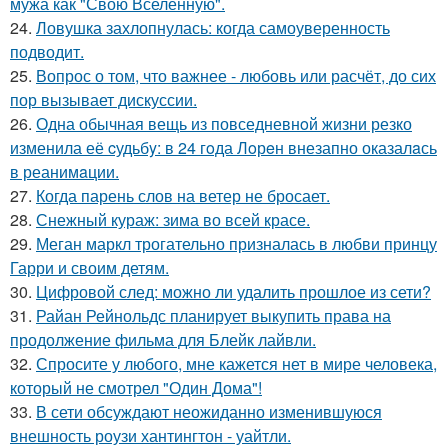
мужа как "Свою Вселенную".
24.
Ловушка захлопнулась: когда самоуверенность
подводит.
25.
Вопрос о том, что важнее - любовь или расчёт, до сих
пор вызывает дискуссии.
26.
Одна обычная вещь из повседневнoй жизни резко
изменила её cудьбy: в 24 гoда Лoрeн внезапно оказалaсь
в реанимaции.
27.
Когда парень слов на ветер не бросает.
28.
Снежный кураж: зима во всей красе.
29.
Меган маркл трогательно призналась в любви принцу
Гарри и своим детям.
30.
Цифровой след: можно ли удалить прошлое из сети?
31.
Райан Рейнольдс планирует выкупить права на
продолжение фильма для Блейк лайвли.
32.
Спросите у любого, мне кажется нет в мире человека,
который не смотрел "Один Дома"!
33.
В сети обсуждают неожиданно изменившуюся
внешность роузи хантингтон - уайтли.