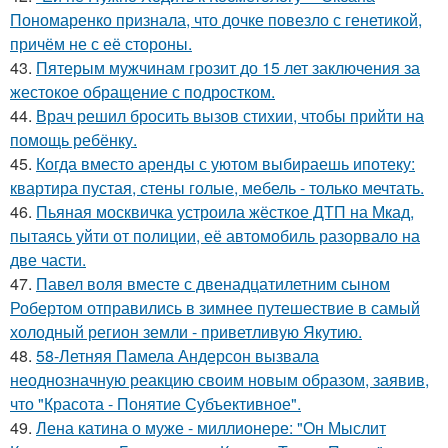
Пономаренко признала, что дочке повезло с генетикой,
причём не с её стороны.
43.
Пятерым мужчинам грозит до 15 лет заключения за
жестокое обращение с подростком.
44.
Врач решил бросить вызов стихии, чтобы прийти на
помощь ребёнку.
45.
Когда вместо аренды с уютом выбираешь ипотеку:
квартира пустая, стены голые, мебель - только мечтать.
46.
Пьяная москвичка устроила жёсткое ДТП на Мкад,
пытаясь уйти от полиции, её автомобиль разорвало на
две части.
47.
Павел воля вместе с двенадцатилетним сыном
Робертом отправились в зимнее путешествие в самый
холодный регион земли - приветливую Якутию.
48.
58-Летняя Памела Андерсон вызвала
неоднозначную реакцию своим новым образом, заявив,
что "Красота - Понятие Субъективное".
49.
Лена катина о муже - миллионере: "Он Мыслит