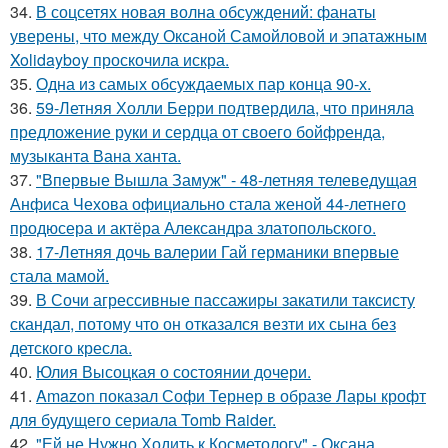
34.
В соцсетях новая волна обсуждений: фанаты
уверены, что между Оксаной Самойловой и эпатажным
Xolidayboy проскочила искра.
35.
Одна из самых обсуждаемых пар конца 90-х.
36.
59-Летняя Холли Берри подтвердила, что приняла
предложение руки и сердца от своего бойфренда,
музыканта Вана ханта.
37.
"Впервые Вышла Замуж" - 48-летняя телеведущая
Анфиса Чехова официально стала женой 44-летнего
продюсера и актёра Александра златопольского.
38.
17-Летняя дочь валерии Гай германики впервые
стала мамой.
39.
В Сочи агрессивные пассажиры закатили таксисту
скандал, потому что он отказался везти их сына без
детского кресла.
40.
Юлия Высоцкая о состоянии дочери.
41.
Amazon показал Софи Тернер в образе Лары крофт
для будущего сериала Tomb Raider.
42.
"Ей не Нужно Ходить к Косметологу" - Оксана