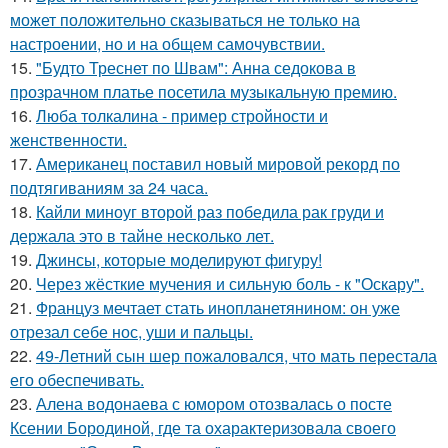
может положительно сказываться не только на
настроении, но и на общем самочувствии.
15.
"Будто Треснет по Швам": Анна седокова в
прозрачном платье посетила музыкальную премию.
16.
Люба толкалина - пример стройности и
женственности.
17.
Американец поставил новый мировой рекорд по
подтягиваниям за 24 часа.
18.
Кайли миноуг второй раз победила рак груди и
держала это в тайне несколько лет.
19.
Джинсы, которые моделируют фигуру!
20.
Через жёсткие мучения и сильную боль - к "Оскару".
21.
Француз мечтает стать инопланетянином: он уже
отрезал себе нос, уши и пальцы.
22.
49-Летний сын шер пожаловался, что мать перестала
его обеспечивать.
23.
Алена водонаева с юмором отозвалась о посте
Ксении Бородиной, где та охарактеризовала своего