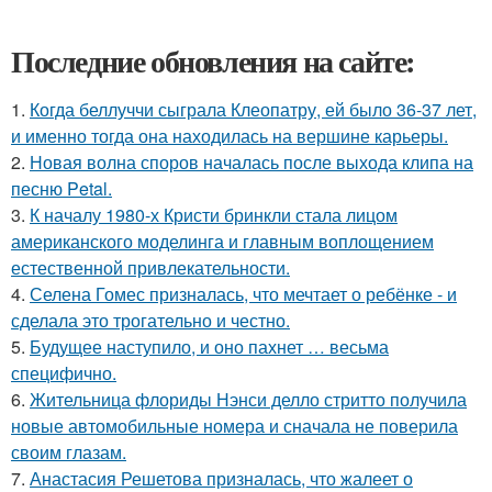
Последние обновления на сайте:
1.
Когда беллуччи сыграла Клеопатру, ей было 36-37 лет,
и именно тогда она находилась на вершине карьеры.
2.
Новая волна споров началась после выхода клипа на
песню Petal.
3.
К началу 1980-х Кристи бринкли стала лицом
американского моделинга и главным воплощением
естественной привлекательности.
4.
Селена Гомес призналась, что мечтает о ребёнке - и
сделала это трогательно и честно.
5.
Будущее наступило, и оно пахнет … весьма
специфично.
6.
Жительница флориды Нэнси делло стритто получила
новые автомобильные номера и сначала не поверила
своим глазам.
7.
Анастасия Решетова призналась, что жалеет о