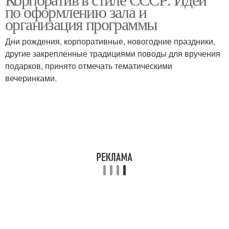
по оформлению зала и
корпоратива
корпоратив
организация программы
Дни рождения, корпоративные, новогодние праздники,
другие закрепленные традициями поводы для вручения
Корпоратив на природе
Летний корпоратив
подарков, принято отмечать тематическими
вечеринками.