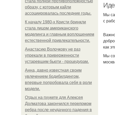
стала полной противоположностью
Идеи
образу, с которым кайли
ассоциировалась последние годы.
Мы са
с раб
К началу 1980-х Кристи бринкли
Ко
стала лицом американского
Важно
моделинга и главным воплощением
добро
естественной привлекательности.
как э
Анастасию Волочкову не раз
К
Мы со
упрекали в приверженности
москва
устаревшим бьюти - процедурам.
Анна, давно известная своим
Те
увлечением бодибилдингом,
впервые попробовала себя в роли
модели.
Ко
Отдых на пхукете для Алексея
Долматова закончился переломом
ребра после неудачного падения в