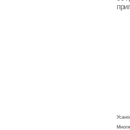
при
Усано
Многи