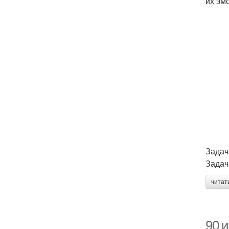
их эм
Задач
Задач
читат
90 и