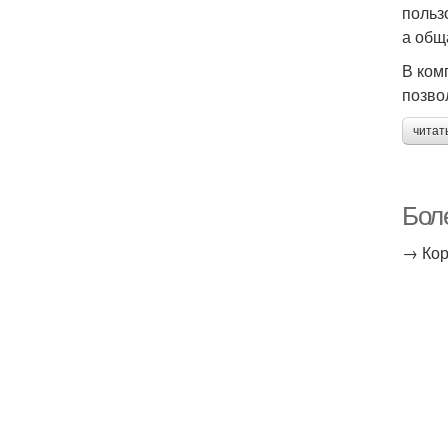
польз
а общ
В ком
позво
читат
Боле
→ Кор