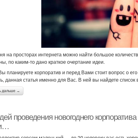
ня на просторах интернета можно найти большое количество
ны, по каким-то дано краткое очертание идеи.
Вы планируете корпоратив и перед Вами стоит вопрос о его
ь, данная статья именно для Вас. В ней вы найдете список
ь дальше →
дей проведения новогоднего корпоратива 
и…
оллектив совсем маленький — до 20 человеку вас есть хоро