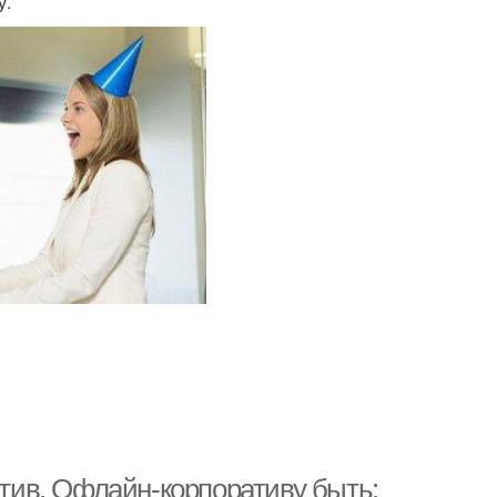
у.
атив. Офлайн-корпоративу быть: