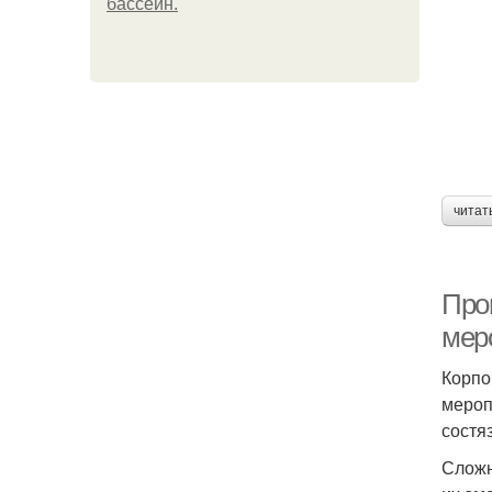
бассейн.
читат
Про
мер
Корпо
мероп
состя
Сложн