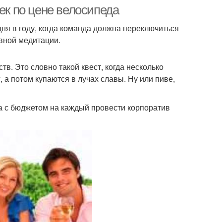
корпоративы
ек по цене велосипеда
дня в году, когда команда должна переключиться
ивной медитации.
оратив на новый
Тематический
год
корпоратив
тв. Это словно такой квест, когда несколько
 а потом купаются в лучах славы. Ну или пиве,
одний корпоратив
Корпоратив в офисе
а с бюджетом на каждый провести корпоратив
Приколы для
Корпоратив в кафе
корпоратива