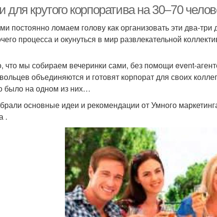
корпоратива
маленькой
 для крутого корпоратива на 30–70 челов
ми постоянно ломаем голову как организовать эти два-три 
очего процесса и окунуться в мир развлекательной коллект
Идеи для новогоднего
Корп
рпоратив в бункере
корпоратива
, что мы собираем вечеринки сами, без помощи event-агентс
вольцев объединяются и готовят корпорат для своих коллег,
то было на одном из них…
Конкурсы на
орпоратив в стиле
Новог
корпоратив
брали основные идеи и рекомендации от Умного маркетинг
 .
мы для новогоднего
Фишки для корпоратива
корпоратива
нкурсы для веселого
корпоратива