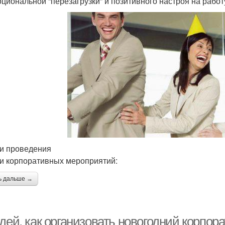
оциональной “перезагрузки” и позитивного настроя на работ
и проведения
и корпоративных мероприятий:
ь дальше →
дей, как организовать новогодний корпор