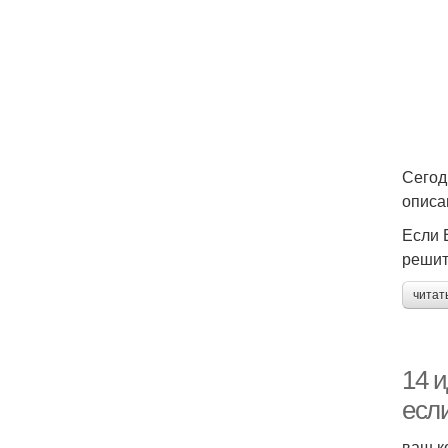
Сегод
описа
Если 
решит
читат
14 и
есл
ваш к