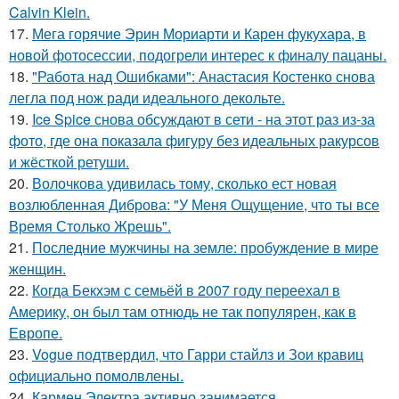
Calvin Klein.
17.
Мега горячие Эрин Мориарти и Карен фукухара, в
новой фотосессии, подогрели интерес к финалу пацаны.
18.
"Работа над Ошибками": Анастасия Костенко снова
легла под нож ради идеального декольте.
19.
Ice Spice снова обсуждают в сети - на этот раз из-за
фото, где она показала фигуру без идеальных ракурсов
и жёсткой ретуши.
20.
Волочкова удивилась тому, сколько ест новая
возлюбленная Диброва: "У Меня Ощущение, что ты все
Время Столько Жрешь".
21.
Последние мужчины на земле: пробуждение в мире
женщин.
22.
Когда Бекхэм с семьёй в 2007 году переехал в
Америку, он был там отнюдь не так популярен, как в
Европе.
23.
Vogue подтвердил, что Гарри стайлз и Зои кравиц
официально помолвлены.
24.
Кармен Электра активно занимается