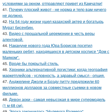
условиями за окном, отправляют привет из Камчатки!
41.
Почему плоский живот - не норма и тело вам ничего
не должно.
42.
На 54 году жизни ушел казахский актер и богатырь
Мурат бисенбин.
43.
Видео с прощальной церемонии в честь веры
алентовой.
44.
Накануне нового года Юра Борисов посетил
маленьких ребят, находящихся в детском хосписе "Дом с
Маяком".
45.
Вроде бы покрытый стиль.
46.
Хроники альтернативной логистики: когда география
маркетплейсов - условность, а здравый смысл - опция.
47.
Анджелине Джоли и Брэду питту предложили 60
миллионов долларов за совместные съемки в новом
фильме.
48.
Девон аоки - самая невысокая в мире супермодель
(1 м 68 см).
49.
Эпоха закончилась "Нулевого Размера".