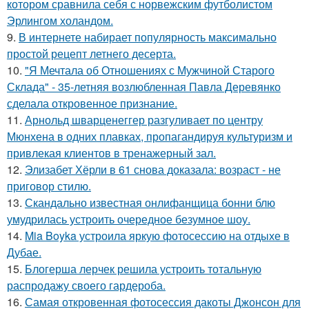
котором сравнила себя с норвежским футболистом
Эрлингом холандом.
9.
В интернете набирает популярность максимально
простой рецепт летнего десерта.
10.
"Я Мечтала об Отношениях с Мужчиной Старого
Склада" - 35-летняя возлюбленная Павла Деревянко
сделала откровенное признание.
11.
Арнольд шварценеггер разгуливает по центру
Мюнхена в одних плавках, пропагандируя культуризм и
привлекая клиентов в тренажерный зал.
12.
Элизабет Хёрли в 61 снова доказала: возраст - не
приговор стилю.
13.
Скандально известная онлифанщица бонни блю
умудрилась устроить очередное безумное шоу.
14.
Mia Boyka устроила яркую фотосессию на отдыхе в
Дубае.
15.
Блогерша лерчек решила устроить тотальную
распродажу своего гардероба.
16.
Самая откровенная фотосессия дакоты Джонсон для