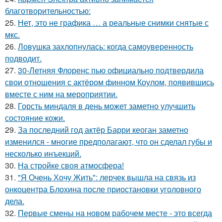
благотворительностью:
25.
Нет, это не графика … а реальные снимки снятые с
мкс.
26.
Ловушка захлопнулась: когда самоуверенность
подводит.
27.
30-Летняя Флоренс пью официально подтвердила
свои отношения с актёром финном Коулом, появившись
вместе с ним на мероприятии.
28.
Горсть миндаля в день может заметно улучшить
состояние кожи.
29.
За последний год актёр Барри кеоган заметно
изменился - многие предполагают, что он сделал губы и
несколько инъекций.
30.
На стройке своя атмосфера!
31.
"Я Очень Хочу Жить": лерчек вышла на связь из
онкоцентра Блохина после приостановки уголовного
дела.
32.
Первые смены на новом рабочем месте - это всегда