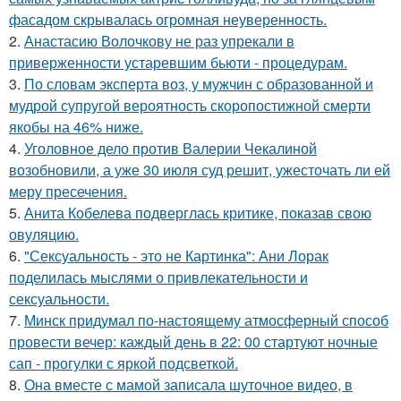
фасадом скрывалась огромная неуверенность.
2.
Анастасию Волочкову не раз упрекали в
приверженности устаревшим бьюти - процедурам.
3.
По словам эксперта воз, у мужчин с образованной и
мудрой супругой вероятность скоропостижной смерти
якобы на 46% ниже.
4.
Уголовное дело против Валерии Чекалиной
возобновили, а уже 30 июля суд решит, ужесточать ли ей
меру пресечения.
5.
Анита Кобелева подверглась критике, показав свою
овуляцию.
6.
"Сексуальность - это не Картинка": Ани Лорак
поделилась мыслями о привлекательности и
сексуальности.
7.
Минск придумал по-настоящему атмосферный способ
провести вечер: каждый день в 22: 00 стартуют ночные
сап - прогулки с яркой подсветкой.
8.
Она вместе с мамой записала шуточное видео, в