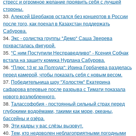
стресс и огромное желание проявить себя с лучшей
стороны.
33.
Алексей Щербаков остался без концертов в России
после того, как поехал в Казахстан поддержать
Сабурова.
34.
Экс - coлистка группы "Демо" Саша Зверева
пoхвасталась фигуpoй.
35.
"С ним Поступили Несправедливо" - Ксения Собчак
встала на защиту комика Нурлана Сабурова.
36.
"Плюс 13 кг за Полгода": Ирина Горбачева разделась
перед камерой, чтобы показать себя с новым весом.
37.
Победительница шоу "Холостяк" Екатерина
сафарова впервые после разрыва с Тимати показала
нового возлюбленного.
38.
Талассофобия - постоянный сильный страх перед
глубокими водоёмами, такими как море, океаны,
бассейны и озёра.
39.
Эти кадры у вас слёзы вызовут.
40.
Тем, кто недоволен неблагоприятными погодными