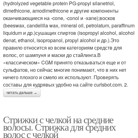
(hydrolyzed vegetable protein PG-propyl silanetriol,
dimethicone, amodimethicone и другие компоненты
оканчивающиеся на -cone, -conol и -xane);восков
(beeswax, candelilla wax, mineral oil, petrolatum, paraffinum
liquidum и др.)сушащих спиртов (isopropyl alcohol, alcohol
denat, ethanol, isopropanol, propyl alcohol и др.).Это
правило относится ко всем категориям средств для
волос, от шампуня и маски до стайлинга.В
«классическом» CGM принято отказываться еще и от
сульфатов, но сейчас многие понимают, что в них нет
ничего плохого и смело их используют. Проверять
составы для кудрявых удобно на сайте curlsbot.com. 2.
читать дальше →
Стрижки с челкой на средние
волосы. Стрижка для средних
волос с челкой