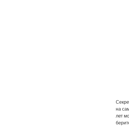
Секре
на са
лет м
берите