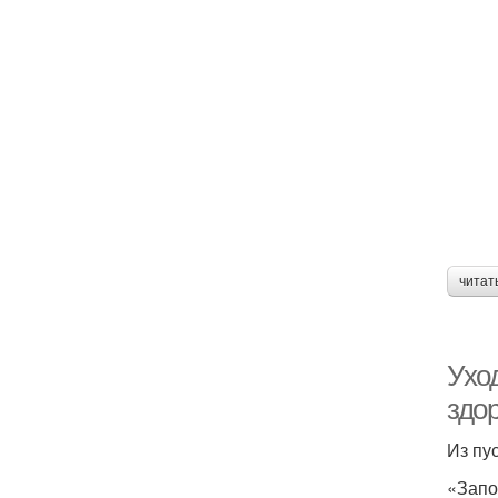
читат
Уход
здо
Из пу
«Запо