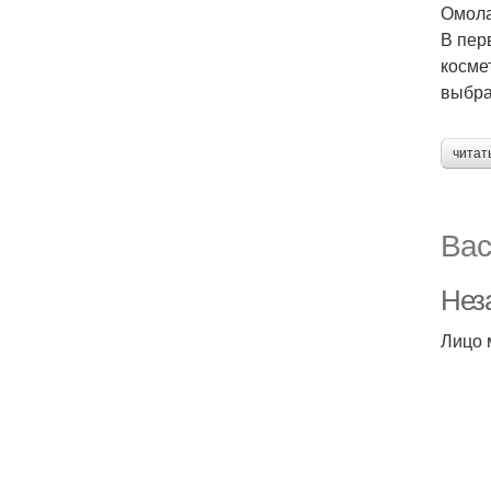
Омола
В пер
косме
выбра
читат
Вас
Неза
Лицо 