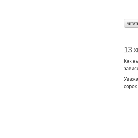
читат
13 х
Как в
завис
Уважа
сорок 