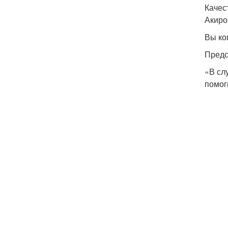
Качес
Акиро
Вы ко
Предс
«В сл
помог