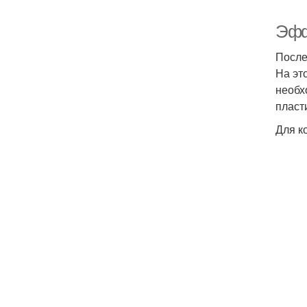
Эфф
После
На это
необх
пласт
Для к