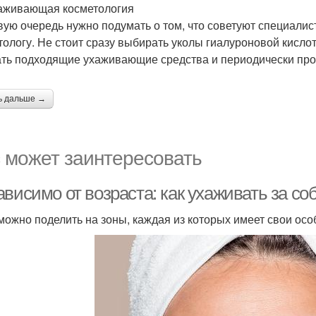
живающая косметология
вую очередь нужно подумать о том, что советуют специалист
тологу. Не стоит сразу выбирать уколы гиалуроновой кисл
ть подходящие ухаживающие средства и периодически прои
ь дальше →
 может заинтересовать
висимо от возраста: как ухаживать за со
можно поделить на зоны, каждая из которых имеет свои осо