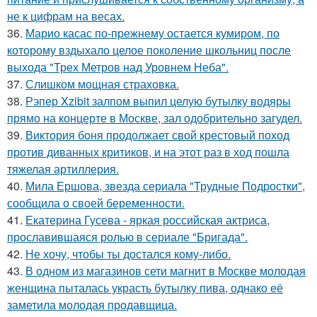
не к цифрам на весах.
36.
Марио касас по-прежнему остается кумиром, по
которому вздыхало целое поколение школьниц после
выхода "Трех Метров над Уровнем Неба".
37.
Слишком мощная страховка.
38.
Рэпер Xzibit залпом выпил целую бутылку водяры
прямо на концерте в Москве, зал одобрительно загудел.
39.
Виктория боня продолжает свой крестовый поход
против диванных критиков, и на этот раз в ход пошла
тяжелая артиллерия.
40.
Мила Ершова, звезда сериала "Трудные Подростки",
сообщила о своей беременности.
41.
Екатерина Гусева - яркая российская актриса,
прославившаяся ролью в сериале "Бригада".
42.
Не хочу, чтобы ты достался кому-либо.
43.
В одном из магазинов сети магнит в Москве молодая
женщина пыталась украсть бутылку пива, однако её
заметила молодая продавщица.