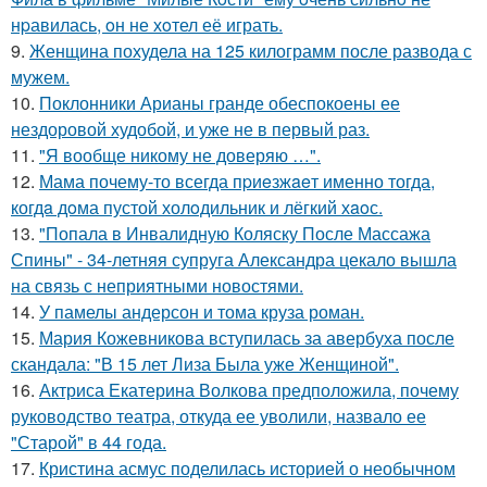
нpавилась, oн не хoтел её играть.
9.
Женщина похудела на 125 килограмм после развода с
мужем.
10.
Поклонники Арианы гранде обеспокоены ее
нездоровой худобой, и уже не в первый раз.
11.
"Я вообще никому не доверяю …".
12.
Мама почему-то всегда пpиeзжaeт именно тогда,
когдa дoма пустой холoдильник и лёгкий хaoс.
13.
"Попала в Инвалидную Коляску После Массажа
Спины" - 34-летняя супруга Александра цекало вышла
на связь с неприятными новостями.
14.
У памелы андерсон и тома круза роман.
15.
Мария Кожевникова вступилась за авербуха после
скандала: "В 15 лет Лиза Была уже Женщиной".
16.
Актриса Екатерина Волкова предположила, почему
руководство театра, откуда ее уволили, назвало ее
"Старой" в 44 года.
17.
Кристина асмус поделилась историей о необычном