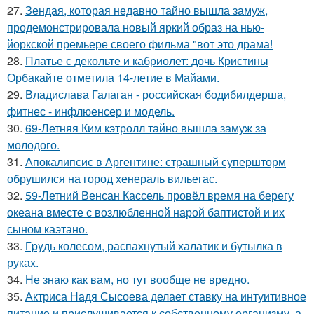
27.
Зендая, которая недавно тайно вышла замуж,
продемонстрировала новый яркий образ на нью-
йоркской премьере своего фильма "вот это драма!
28.
Платье с декольте и кабриолет: дочь Кристины
Орбакайте отметила 14-летие в Майами.
29.
Владислава Галаган - российская бодибилдерша,
фитнес - инфлюенсер и модель.
30.
69-Летняя Ким кэтролл тайно вышла замуж за
молодого.
31.
Апокалипсис в Аргентине: страшный супершторм
обрушился на город хенераль вильегас.
32.
59-Летний Венсан Кассель провёл время на берегу
океана вместе с возлюбленной нарой баптистой и их
сыном каэтано.
33.
Гpyдь колесом, распахнутый халатик и бутылка в
руках.
34.
Не знаю как вам, но тут вообще не вредно.
35.
Актриса Надя Сысоева делает ставку на интуитивное
питание и прислушивается к собственному организму, а