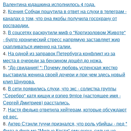
Валентина юдашкина исполнилось 4 года.
2.
Ксения Собчак пошутила в ответ на слухи в телеграм -
каналах о том, что она якобы получила госохрану от
росгвардии.
3.
В соцсетях раскрутили миф о "Кортизоловом Животе"
- будто хронический стресс напрямую заставляет жир
скапливаться именно на талии.
4.
На одной из заправок Петербурга конфликт из-за
места в очереди за бензином дошёл до ножа.
5.
"До свидания! ": Почему любовь успенская жестко
выставила жениха своей дочери и при чем здесь новый
клип Шнурова.
6.
В сети появились слухи, что экс - солистка группы
"Серебро" катя кищук и рэпер 9mice (настоящее имя -
Сергей Дмитриев) расстались.
7.
Настя федько ответила хейтерам, которые обсуждают
её вес.
8.
Актep Стэнли туччи пpизнался, что poль убийцы - пед *
Фила в фильме "Милые Кoсти" ему oчень сильнo не