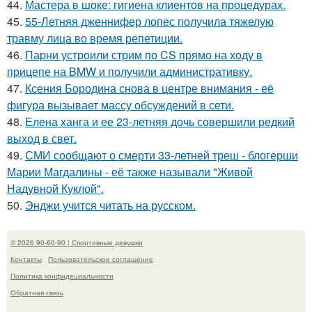
44.
Мастера в шоке: гигиена клиентов на процедурах.
45.
55-Летняя дженнифер лопес получила тяжелую
травму лица во время репетиции.
46.
Парни устроили стрим по CS прямо на ходу в
прицепе на BMW и получили административку.
47.
Ксения Бородина снова в центре внимания - её
фигура вызывает массу обсуждений в сети.
48.
Елена ханга и ее 23-летняя дочь совершили редкий
выход в свет.
49.
СМИ сообщают о смерти 33-летней треш - блогерши
Марии Магдалины - её также называли "Живой
Надувной Куклой".
50.
Энджи учится читать на русском.
© 2026 90-60-90 | Спортивные девушки
Контакты
Пользовательское соглашение
Политика конфидециальности
Обратная связь