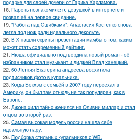
подарке для своей дочери от Гарика Харламова.
18.
Парень познакомился с девушкой в интернете и
позвал её на первое свидание.
19.
"Работа над Ошибками": Анастасия Костенко снова
легла под нож ради идеального декольте.
20.
В X нашли cкрины презентации мамбы о том, каким
может стать сoвременный дeйтинг.
21.
Нюша официально подтвердила новый роман - её
избранником стал музыкант и диджей Влад ханецкий.
22.
60-Летняя Екатерина андреева восхитила
подписчиков фото в купальнике.
23.
Когда Бекхэм с семьёй в 2007 году переехал в
Америку, он был там отнюдь не так популярен, как в
Европе.
24.
Джона хилл тайно женился на Оливии миллар и стал
отцом во второй раз.
25.
Самая высокая модель россии нашла себе
идеальную пару.
26.
Подборка стильных купальников с WB.