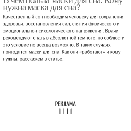
Шёлковая маска
нужна маска для сна?
терапии
Качественный сон необходим человеку для сохранения
здоровья, восстановления сил, снятия физического и
эмоционально-психологического напряжения. Врачи
Ночные маски
Маски для кожи
рекомендуют спать в абсолютной темноте, но соблюсти
это условие не всегда возможно. В таких случаях
пригодятся маски для сна. Как они «работают» и кому
нужны, расскажем в статье.
Гелевые маски
Сон на качество