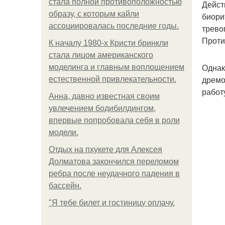
стала полной противоположностью
Дейст
образу, с которым кайли
биори
ассоциировалась последние годы.
трево
Проти
К началу 1980-х Кристи бринкли
стала лицом американского
Однак
моделинга и главным воплощением
дремо
естественной привлекательности.
работ
Анна, давно известная своим
увлечением бодибилдингом,
впервые попробовала себя в роли
модели.
Отдых на пхукете для Алексея
Долматова закончился переломом
ребра после неудачного падения в
бассейн.
"Я тебе билет и гостиницу оплачу.