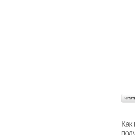
читат
Как
под