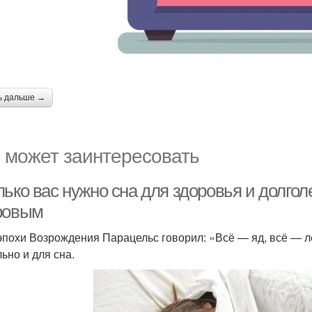
ь дальше →
 может заинтересовать
ько вас нужно сна для здоровья и долгол
ровым
эпохи Возрождения Парацельс говорил: «Всё — яд, всё — ле
ьно и для сна.