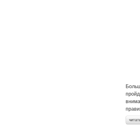
Больше
пройд
внима
прави
читат