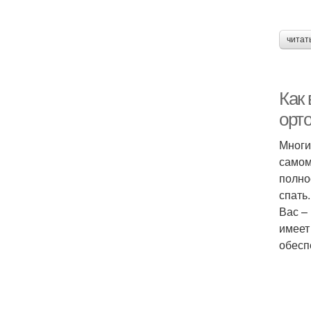
читат
Как
орт
Многи
самом
полно
спать
Вас –
имеет
обесп