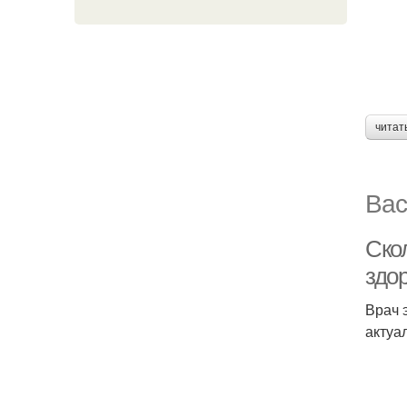
читат
Вас
Скол
здо
Врач 
актуал