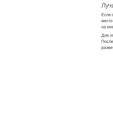
Луч
Если 
место
на не
Для э
После
разме