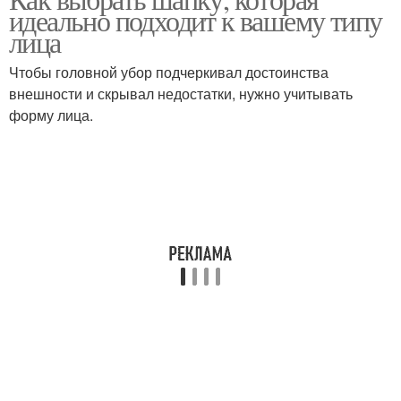
Меховая кубанка
идеально подходит к вашему типу
основе
лица
Чтобы головной убор подчеркивал достоинства
внешности и скрывал недостатки, нужно учитывать
Меховая папаха
Модные шапки
форму лица.
Шапки для женщин
Меховые шапки
Шапка к лицу
Шапки из альпаки
Мужская шапка