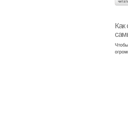
читат
Как 
сам
Чтобы
огром