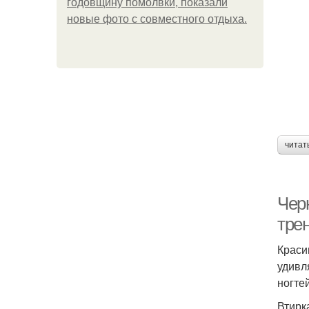
годовщину помолвки, показали
новые фото с совместного отдыха.
читат
Чер
тре
Краси
удивл
ногте
Втирк