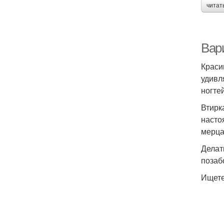
читат
Вар
Краси
удивл
ногте
Втирк
насто
мерца
Делат
позаб
Ищете