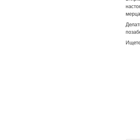
насто
мерца
Делат
позаб
Ищете