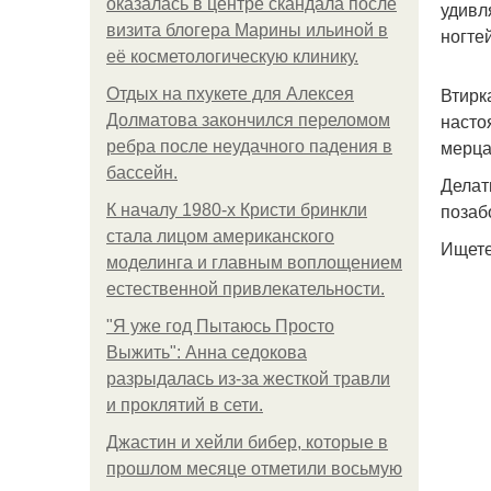
оказалась в центре скандала после
удивл
визита блогера Марины ильиной в
ногте
её косметологическую клинику.
Втирк
Отдых на пхукете для Алексея
насто
Долматова закончился переломом
мерца
ребра после неудачного падения в
бассейн.
Делат
позаб
К началу 1980-х Кристи бринкли
стала лицом американского
Ищете
моделинга и главным воплощением
естественной привлекательности.
"Я уже год Пытаюсь Просто
Выжить": Анна седокова
разрыдалась из-за жесткой травли
и проклятий в сети.
Джастин и хейли бибер, которые в
прошлом месяце отметили восьмую