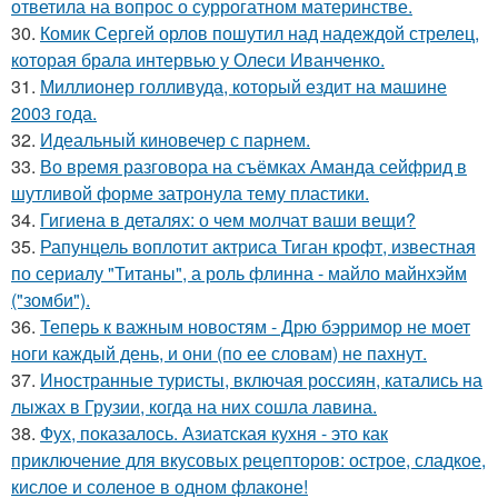
ответила на вопрос о суррогатном материнстве.
30.
Комик Сергей орлов пошутил над надеждой стрелец,
которая брала интервью у Олеси Иванченко.
31.
Миллионер голливуда, который ездит на машине
2003 года.
32.
Идеальный киновечер с парнем.
33.
Во время разговора на съёмках Аманда сейфрид в
шутливой форме затронула тему пластики.
34.
Гигиена в деталях: о чем молчат ваши вещи?
35.
Рапунцель воплотит актриса Тиган крофт, известная
по сериалу "Титаны", а роль флинна - майло майнхэйм
("зомби").
36.
Теперь к важным новостям - Дрю бэрримор не моет
ноги каждый день, и они (по ее словам) не пахнут.
37.
Иностранные туристы, включая россиян, катались на
лыжах в Грузии, когда на них сошла лавина.
38.
Фух, показалось. Азиатская кухня - это как
приключение для вкусовых рецепторов: острое, сладкое,
кислое и соленое в одном флаконе!