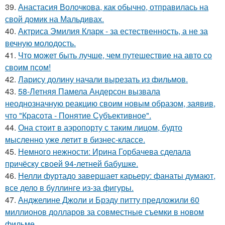
39.
Анастасия Волочкова, как обычно, отправилась на
свой домик на Мальдивах.
40.
Актриса Эмилия Кларк - за естественность, а не за
вечную молодость.
41.
Что может быть лучше, чем путешествие на авто со
своим псом!
42.
Ларису долину начали вырезать из фильмов.
43.
58-Летняя Памела Андерсон вызвала
неоднозначную реакцию своим новым образом, заявив,
что "Красота - Понятие Субъективное".
44.
Она стоит в аэропорту с таким лицом, будто
мысленно уже летит в бизнес-классе.
45.
Немного нежности: Ирина Горбачева сделала
причёску своей 94-летней бабушке.
46.
Нелли фуртадо завершает карьеру: фанаты думают,
все дело в буллинге из-за фигуры.
47.
Анджелине Джоли и Брэду питту предложили 60
миллионов долларов за совместные съемки в новом
фильме.