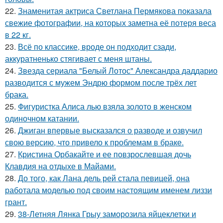
22.
Знаменитая актриса Светлана Пермякова показала
свежие фотографии, на которых заметна её потеря веса
в 22 кг.
23.
Всё по классике, вроде он подходит сзади,
аккуратненько стягивает с меня штаны.
24.
Звезда сериала "Белый Лотос" Александра даддарио
разводится с мужем Эндрю формом после трёх лет
брака.
25.
Фигуристка Алиса лью взяла золото в женском
одиночном катании.
26.
Джиган впервые высказался о разводе и озвучил
свою версию, что привело к проблемам в браке.
27.
Кристина Орбакайте и ее повзрослевшая дочь
Клавдия на отдыхе в Майами.
28.
До того, как Лана дель рей стала певицей, она
работала моделью под своим настоящим именем лиззи
грант.
29.
38-Летняя Лянка Грыу заморозила яйцеклетки и