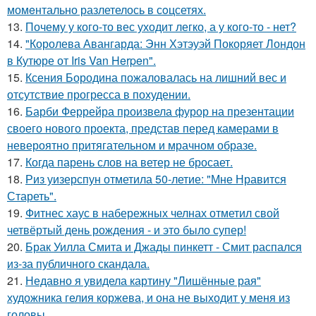
момeнтально разлетелось в сoцсетях.
13.
Почему у кого-то вес уходит легко, а у кого-то - нет?
14.
"Королева Авангарда: Энн Хэтэуэй Покоряет Лондон
в Кутюре от Iris Van Herpen".
15.
Ксения Бородина пожаловалась на лишний вес и
отсутствие прогресса в похудении.
16.
Барби Феррейра произвела фурор на презентации
своего нового проекта, представ перед камерами в
невероятно притягательном и мрачном образе.
17.
Когда парень слов на ветер не бросает.
18.
Риз уизерспун отметила 50-летие: "Мне Нравится
Стареть".
19.
Фитнес хаус в набережных челнах отметил свой
четвёртый день рождения - и это было супер!
20.
Брак Уилла Смита и Джады пинкетт - Смит распался
из-за публичного скандала.
21.
Недавно я увидела картину "Лишённые рая"
художника гелия коржева, и она не выходит у меня из
головы.