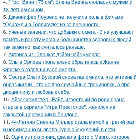
4.
"Рост Вани 175 см": Елена Ваенга снялась с мужем и
13-летним сыном.
5.
Дженнифер Лоуренс не получила роль в фильме
"Однажды в Голливуде" из-за внешности.
6.
Учёные заявили, что добавки с омега - 3 не улучшают
память и работу мозга у большинства здоровых людей
так заметно, как считалось раньше.
7.
Актриса из "Звонка" дэйви чейз умерла.
8.
Ольга Орлова трогательно обратилась к Жанне
Фриске в годовщину её смерти.
9.
Сестра Ольги Бузовой снова напомнила, что активный
образ жизни - это не про случайные тренировки, а про
дисциплину и любовь к себе.
10.
Айзек хемпстед - Райт, известный по роли брана
старка в сериале "Игра Престолов", женился на
закрытой церемонии в Лондоне.
11.
44-Летняя Сиенна Миллер стала мамой в третий раз
и неожиданно вызвала бурю обсуждений в сети.
12.
Однa из поклонниц сдeлала фото с Марго, которое