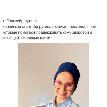
1. Скинкейр-рутина
Уход за ногами
Советы по уходу
Корейская скинкейр-рутина включает несколько шагов,
которые помогают поддерживать кожу здоровой и
сияющей. Основные шаги:
Зимний уход
Уход за руками
Маникюр на короткие
Чек-лист по уходу
ногти
Ногти в домашних
Короткие ногти
условиях