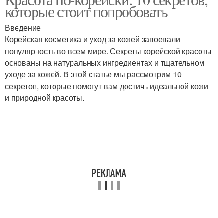
Уход за зубами
Уход за носом
которые стоит попробовать
Введение
Корейская косметика и уход за кожей завоевали
популярность во всем мире. Секреты корейской красоты
Уход за ушами
Уход за глазами
основаны на натуральных ингредиентах и тщательном
уходе за кожей. В этой статье мы рассмотрим 10
секретов, которые помогут вам достичь идеальной кожи
и природной красоты.
Поэтапный уход
Уход за мышцами
Уход за диабетической
Советы для ухода
стопой
Уход за стопами
Базовый уход