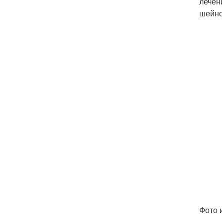
лечен
шейно
Фото и