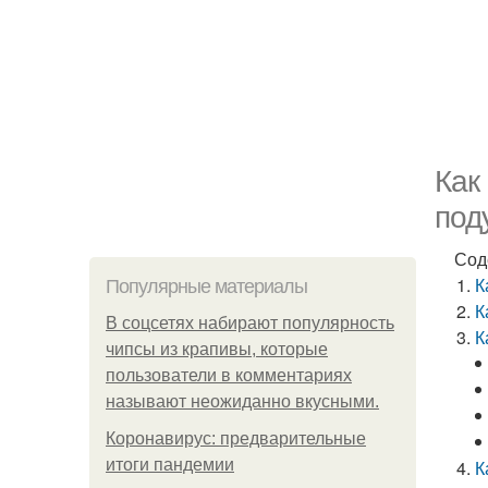
Как
под
Сод
К
Популярные материалы
К
В соцсетях набирают популярность
К
чипсы из крапивы, которые
пользователи в комментариях
называют неожиданно вкусными.
Коронавирус: предварительные
итоги пандемии
К