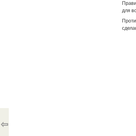
Прави
для в
Проти
сдела
⇦