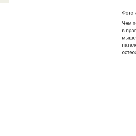
Фото 
Чем п
в пра
мышеч
патал
остео