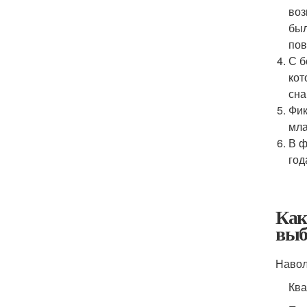
воз
был
пов
С б
кот
сна
Фик
мла
В ф
год
Как
выб
Навол
Ква