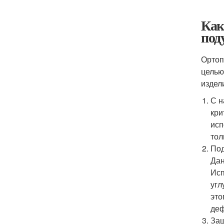
Как
под
Ортоп
целью
издел
С н
кри
исп
тол
Под
Дан
Исп
угл
это
деф
Защ