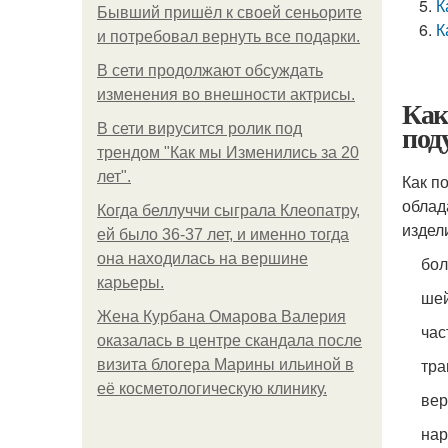
К
Бывший пришёл к своей сеньорите
К
и потребовал вернуть все подарки.
В сети продолжают обсуждать
изменения во внешности актрисы.
Как
под
В сети вирусится ролик под
трендом "Как мы Изменились за 20
лет".
Как п
облад
Когда беллуччи сыграла Клеопатру,
издел
ей было 36-37 лет, и именно тогда
она находилась на вершине
бол
карьеры.
шей
Жена Курбана Омарова Валерия
час
оказалась в центре скандала после
тра
визита блогера Марины ильиной в
её косметологическую клинику.
вер
нар