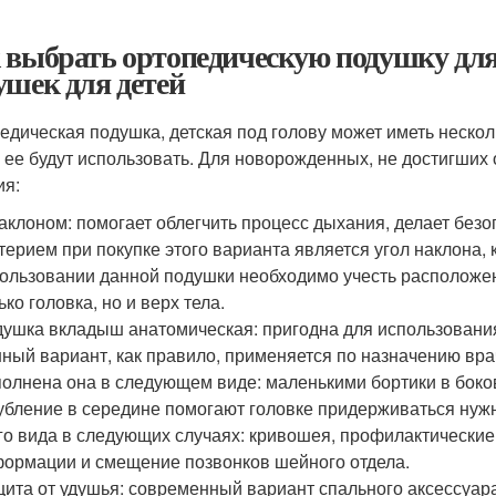
 выбрать ортопедическую подушку для
ушек для детей
едическая подушка, детская под голову может иметь несколь
 ее будут использовать. Для новорожденных, не достигших
ия:
аклоном: помогает облегчить процесс дыхания, делает бе
терием при покупке этого варианта является угол наклона,
ользовании данной подушки необходимо учесть расположе
ько головка, но и верх тела.
ушка вкладыш анатомическая: пригодна для использования 
ный вариант, как правило, применяется по назначению вра
олнена она в следующем виде: маленькими бортики в боко
убление в середине помогают головке придерживаться нуж
го вида в следующих случаях: кривошея, профилактически
ормации и смещение позвонков шейного отдела.
ита от удушья: современный вариант спального аксессуара