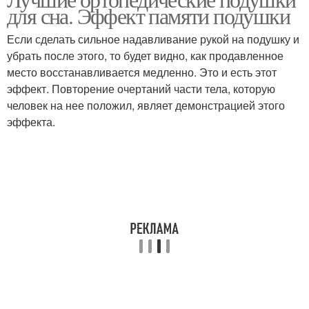
Подушка для сна
Анатомическая подушка
для сна. Эффект памяти подушки
Если сделать сильное надавливание рукой на подушку и
убрать после этого, то будет видно, как продавленное
место восстанавливается медленно. Это и есть этот
Подушка для ребенка
Подушки для детей
эффект. Повторение очертаний части тела, которую
человек на нее положил, являет демонстрацией этого
эффекта.
Подушка по высоте
Подушка по размеру
Вопросы об
Сон на ортопедической
ортопедических
подушке
подушках
Подушка с эффектом
Подушка для головы