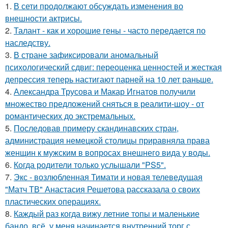
1.
В сети продолжают обсуждать изменения во
внешности актрисы.
2.
Талант - как и хорошие гены - часто передается по
наследству.
3.
В стране зафиксировали аномальный
психологический сдвиг: переоценка ценностей и жесткая
депрессия теперь настигают парней на 10 лет раньше.
4.
Александра Трусова и Макар Игнатов получили
множество предложений сняться в реалити-шоу - от
романтических до экстремальных.
5.
Последовав примеру скандинавских стран,
администрация немецкой столицы приравняла права
женщин к мужским в вопросах внешнего вида у воды.
6.
Когда родители только услышали "PS5".
7.
Экс - возлюбленная Тимати и новая телеведущая
"Матч ТВ" Анастасия Решетова рассказала о своих
пластических операциях.
8.
Каждый раз когда вижу летние топы и маленькие
бандо, всё, у меня начинается внутренний торг с