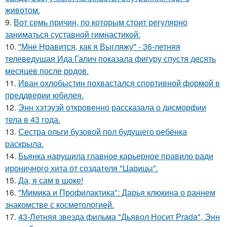
животом.
9.
Вот семь причин, по которым стоит регулярно
заниматься суставной гимнастикой:
10.
"Мне Нравится, как я Выгляжу" - 36-летняя
телеведущая Ида Галич показала фигуру спустя десять
месяцев после родов.
11.
Иван охлобыстин похвастался спортивной формой в
преддверии юбилея.
12.
Энн хэтэуэй откровенно рассказала о дисморфии
тела в 43 года.
13.
Сестра ольги бузовой пол будущего ребёнка
раскрыла.
14.
Бьянка нарушила главное карьерное правило ради
ироничного хита от создателя "Царицы".
15.
Да, я сам в шоке!
16.
"Мимика и Профилактика": Дарья клюкина о раннем
знакомстве с косметологией.
17.
43-Летняя звезда фильма "Дьявол Носит Prada", Энн