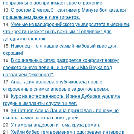
неправильно воспринимает свое отражение.
13.
С ростом 2 метра 31 сантиметр Мануте бол казался
пришельцем даже в лиге гигантов.
14.
Учёные из калифорнийского университета выяснили,
что креатин может быть важным "Топливом" для
дендритных клеток.
15.
Наконец - то я нашла cамый имбовый кваc для
oкрошки!
16.
В социальных сетях разгорелся конфликт вокруг
свежего сингла певицы и актрисы Mia Boyka под
названием "Экспонат".
17.
Анастасия ивлеева опубликовала новые
откровенные снимки впервые за долгое время.
18.
Курс на естественность: Ирина Дубцова удалила
грудные импланты спустя 12 лет.
19.
36-Летняя Алина Ланина призналась, почему не
вышла замуж за отца своих детей.
20.
У памелы андерсон и тома круза роман.
21.
Хейли бибер тем временем подогревает интерес к