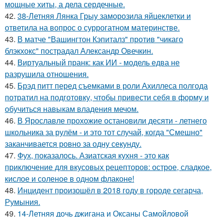
мощные хиты, а дела сердечные.
42.
38-Летняя Лянка Грыу заморозила яйцеклетки и
ответила на вопрос о суррогатном материнстве.
43.
В матче "Вашингтон Кэпиталз" против "чикаго
блэкхокс" пострадал Александр Овечкин.
44.
Виртуальный пранк: как ИИ - модель едва не
разрушила отношения.
45.
Брэд питт перед съемками в роли Ахиллеса полгода
потратил на подготовку, чтобы привести себя в форму и
обучиться навыкам владения мечом.
46.
В Ярославле прохожие остановили десяти - летнего
школьника за рулём - и это тот случай, когда "Смешно"
заканчивается ровно за одну секунду.
47.
Фух, показалось. Азиатская кухня - это как
приключение для вкусовых рецепторов: острое, сладкое,
кислое и соленое в одном флаконе!
48.
Инцидент произошёл в 2018 году в городе сегарча,
Румыния.
49.
14-Летняя дочь джигана и Оксаны Самойловой