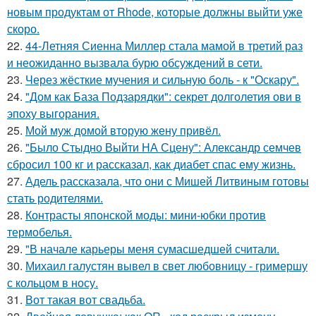
новым продуктам от Rhode, которые должны выйти уже
скоро.
22.
44-Летняя Сиенна Миллер стала мамой в третий раз
и неожиданно вызвала бурю обсуждений в сети.
23.
Через жёсткие мучения и сильную боль - к "Оскару".
24.
"Дом как База Подзарядки": секрет долголетия ови в
эпоху выгорания.
25.
Мой муж домой вторую жену привёл.
26.
"Было Стыдно Выйти НА Сцену": Александр семчев
сбросил 100 кг и рассказал, как диабет спас ему жизнь.
27.
Адель рассказала, что они с Мишей Литвиным готовы
стать родителями.
28.
Контрасты японской моды: мини-юбки против
термобелья.
29.
"В начале карьеры меня сумасшедшей считали.
30.
Михаил галустян вывел в свет любовницу - гримершу
с кольцом в носу.
31.
Вот такая вот свадьба.