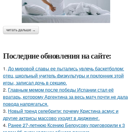
читать дальше →
Последние обновления на сайте:
1.
До мировой славы ее пытались увлечь баскетболом:
отец, школьный учитель физкультуры и поклонник этой
игры, записал дочь в секцию.
2.
Главным мемом после победы Испании стал её
вратарь, которому Аргентина за весь матч почти не дала
повода напрягаться.
3.
Новый тренд селебрити: почему Кристина асмус и
другие актрисы массово уходят в диджеинг.
4.
Ранее 27-летнюю Ксению Белоусову приговорили к 3