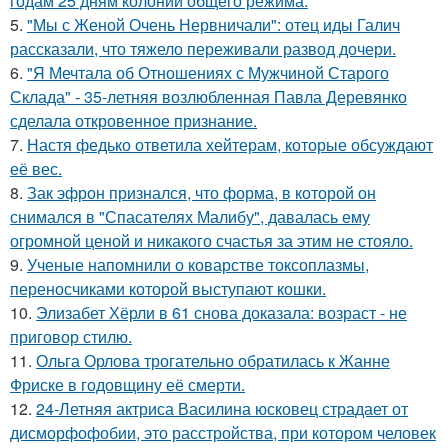
годам 25 дням колонии общего режима.
5.
"Мы с Женой Очень Нервничали": отец иды Галич
рассказали, что тяжело переживали развод дочери.
6.
"Я Мечтала об Отношениях с Мужчиной Старого
Склада" - 35-летняя возлюбленная Павла Деревянко
сделала откровенное признание.
7.
Настя федько ответила хейтерам, которые обсуждают
её вес.
8.
Зак эфрон признался, что форма, в которой он
снимался в "Спасателях Малибу", давалась ему
огромной ценой и никакого счастья за этим не стояло.
9.
Ученые напомнили о коварстве токсоплазмы,
переносчиками которой выступают кошки.
10.
Элизабет Хёрли в 61 снова доказала: возраст - не
приговор стилю.
11.
Ольга Орлова трогательно обратилась к Жанне
Фриске в годовщину её смерти.
12.
24-Летняя актриса Василина юсковец страдает от
дисморфофобии, это расстройства, при котором человек