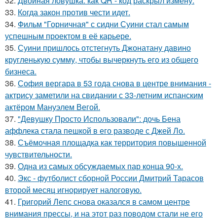
32.
Двойная ловушка: как QR - код раскрыл измену.
33.
Когда закон против чести идет.
34.
Фильм "Горничная" с сидни Суини стал самым
успешным проектом в её карьере.
35.
Суини пришлось отстегнуть Джонатану давино
кругленькую сумму, чтобы вычеркнуть его из общего
бизнеса.
36.
София вергара в 53 года снова в центре внимания -
актрису заметили на свидании с 33-летним испанским
актёром Мануэлем Вегой.
37.
"Девушку Просто Использовали": дочь Бена
аффлека стала пешкой в его разводе с Джей Ло.
38.
Съёмочная площадка как территория повышенной
чувствительности.
39.
Одна из самых обсуждаемых пар конца 90-х.
40.
Экс - футболист сборной России Дмитрий Тарасов
второй месяц игнорирует налоговую.
41.
Григорий Лепс снова оказался в самом центре
внимания прессы, и на этот раз поводом стали не его