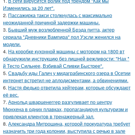
1.
В сети вирусится ролик под трендом "Как мы
Изменились за 20 лет".
2.
Пассажирка такси столкнулась с максимально
неожиданной причиной задержки машины.
3.
Бывший муж возлюбленной Брэда питта, актер
сериала "Дневники Вампира" пол Уэсли женился на
модели.
4.
На коробке кухонной машины с мотором на 1800 вт
обнаружили инструкцию без лишней вежливости: "Нах *
й Тесто Сильнее, Взбивай Сливки Быстрее".
5.
Свадьбу иды Галич у мидаграбинского озера в Осетии
интернет встретил не аплодисментами, а обвинениями.
6.
Настя федько ответила хейтерам, которые обсуждают
её вес.
7.
Арнольд шварценеггер разгуливает по центру
Мюнхена в одних плавках, пропагандируя культуризм и
привлекая клиентов в тренажерный зал.
8.
Александра Митрошина, которой прокуратура требует
назначить три года колонии, выступила с речью в зале