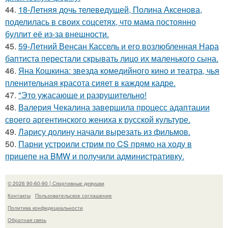
44.
18-Летняя дочь телеведущей, Полина Аксенова,
поделилась в своих соцсетях, что мама постоянно
буллит её из-за внешности.
45.
59-Летний Венсан Кассель и его возлюбленная Нара
баптиста перестали скрывать лицо их маленького сына.
46.
Яна Кошкина: звезда комедийного кино и театра, чья
пленительная красота сияет в каждом кадре.
47.
"Это ужасающе и разрушительно!
48.
Валерия Чекалина завершила процесс адаптации
своего аргентинского жениха к русской культуре.
49.
Ларису долину начали вырезать из фильмов.
50.
Парни устроили стрим по CS прямо на ходу в
прицепе на BMW и получили административку.
© 2026 90-60-90 | Спортивные девушки
Контакты
Пользовательское соглашение
Политика конфидециальности
Обратная связь