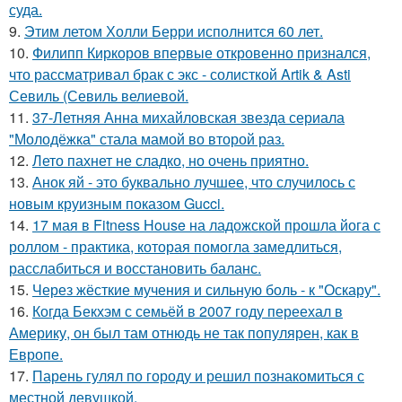
суда.
9.
Этим летом Холли Берри исполнится 60 лет.
10.
Филипп Киркоров впервые откровенно признался,
что рассматривал брак с экс - солисткой Artik & Asti
Севиль (Севиль велиевой.
11.
37-Летняя Анна михайловская звезда сериала
"Молодёжка" стала мамой во второй раз.
12.
Лето пахнет не сладко, но очень приятно.
13.
Анок яй - это буквально лучшее, что случилось с
новым круизным показом Gucci.
14.
17 мая в Fitness House на ладожской прошла йога с
роллом - практика, которая помогла замедлиться,
расслабиться и восстановить баланс.
15.
Через жёсткие мучения и сильную боль - к "Оскару".
16.
Когда Бекхэм с семьёй в 2007 году переехал в
Америку, он был там отнюдь не так популярен, как в
Европе.
17.
Парень гулял по городу и решил познакомиться с
местной девушкой.