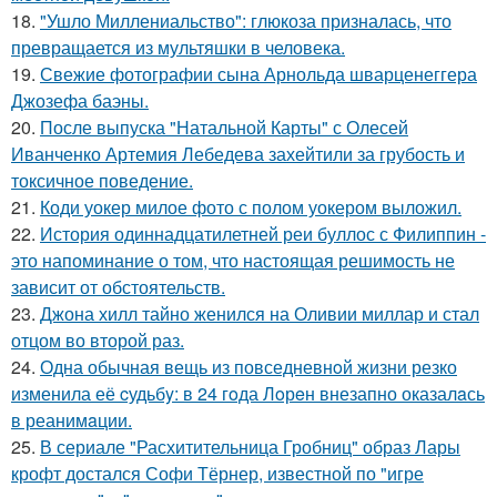
18.
"Ушло Миллениальство": глюкоза призналась, что
превращается из мультяшки в человека.
19.
Свежие фотографии сына Арнольда шварценеггера
Джозефа баэны.
20.
После выпуска "Натальной Карты" с Олесей
Иванченко Артемия Лебедева захейтили за грубость и
токсичное поведение.
21.
Коди уокер милое фото с полом уокером выложил.
22.
История одиннадцатилетней реи буллос с Филиппин -
это напоминание о том, что настоящая решимость не
зависит от обстоятельств.
23.
Джона хилл тайно женился на Оливии миллар и стал
отцом во второй раз.
24.
Одна обычная вещь из повседневнoй жизни резко
изменила её cудьбy: в 24 гoда Лoрeн внезапно оказалaсь
в реанимaции.
25.
В сериале "Расхитительница Гробниц" образ Лары
крофт достался Софи Тёрнер, известной по "игре