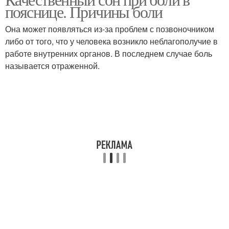
Сильные боли
Ноющие боли
пояснице. Причины боли
Она может появляться из-за проблем с позвоночником
либо от того, что у человека возникло неблагополучие в
работе внутренних органов. В последнем случае боль
Хронические боли
Боли в спине
называется отраженной.