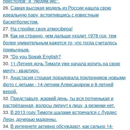
престолов" и "людям икс".
26.
Самая высокая модель из России нашла свою
идеальную пару, встретившись с известным
баскетболистом.
27.
На стройке своя атмосфера!
28.
Как ни странно, чем дальше уходит 1978 год, тем
более удивительным кажется то, что тогда считалось
привычным.
29.
"Do you Speak English?
30.
11-Летняя дочь Тимати уже начала копить на свою
мечту - квартиру.
31.
Анастасия стоцкая порадовала поклонников новыми
фото с детьми - 14-летним Александром и 8-летней
верой.
32.
Представьте, жаркий день, ты вся потненькая и
растрёпанная, волосы липнут к лицу, а резинки нет.
33.
В 2013 году Тимоти шаламе встречался с Лурдес
Леон, дочерью мадонны.
34.
В интернете активно обсуждают, как сильно 14-