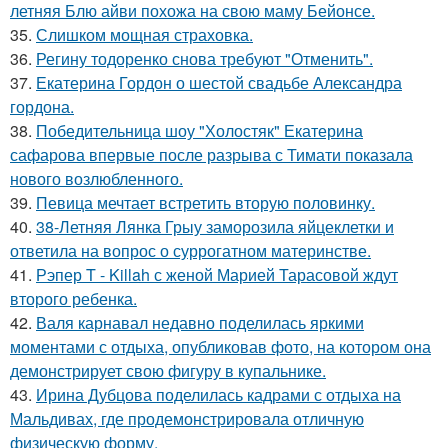
летняя Блю айви похожа на свою маму Бейонсе.
35.
Слишком мощная страховка.
36.
Регину тодоренко снова требуют "Отменить".
37.
Екатерина Гордон о шестой свадьбе Александра
гордона.
38.
Победительница шоу "Холостяк" Екатерина
сафарова впервые после разрыва с Тимати показала
нового возлюбленного.
39.
Певица мечтает встретить вторую половинку.
40.
38-Летняя Лянка Грыу заморозила яйцеклетки и
ответила на вопрос о суррогатном материнстве.
41.
Рэпер T - Killah с женой Марией Тарасовой ждут
второго ребенка.
42.
Валя карнавал недавно поделилась яркими
моментами с отдыха, опубликовав фото, на котором она
демонстрирует свою фигуру в купальнике.
43.
Ирина Дубцова поделилась кадрами с отдыха на
Мальдивах, где продемонстрировала отличную
физическую форму.