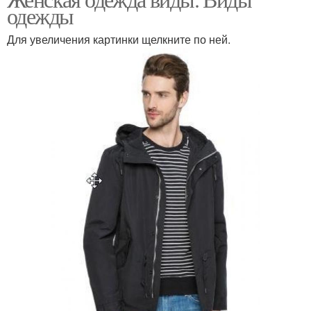
Современная одежда
Язык с переводом
одежды
Для увеличения картинки щелкните по ней.
Одежды на английском
Одежды для женщин
языке
Одежды для мужчин